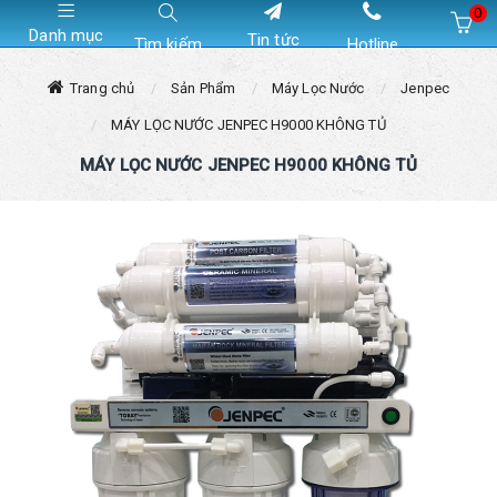
0
Danh mục
Tin tức
Tìm kiếm
Hotline
Hiện chưa có sản phẩm nào trong giỏ hàng của bạn
Trang chủ
Sản Phẩm
Máy Lọc Nước
Jenpec
MÁY LỌC NƯỚC JENPEC H9000 KHÔNG TỦ
MÁY LỌC NƯỚC JENPEC H9000 KHÔNG TỦ