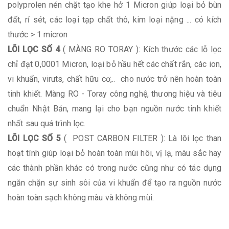
polyprolen nén chặt tạo khe hở 1 Micron giúp loại bỏ bùn
đất, rỉ sét, các loại tạp chất thô, kim loại nặng ... có kích
thước > 1 micron
LÕI LỌC SỐ 4
( MÀNG RO TORAY ): Kích thước các lỗ lọc
chỉ đạt 0,0001 Micron, loại bỏ hầu hết các chất rắn, các ion,
vi khuẩn, viruts, chất hữu cơ,.. cho nước trở nên hoàn toàn
tinh khiết. Màng RO - Toray công nghệ, thương hiệu và tiêu
chuẩn Nhật Bản, mang lại cho bạn nguồn nước tinh khiết
nhất sau quá trình lọc.
LÕI LỌC SỐ 5
( POST CARBON FILTER ): Là lõi lọc than
hoạt tính giúp loại bỏ hoàn toàn mùi hôi, vị lạ, màu sắc hay
các thành phần khác có trong nước cũng như có tác dụng
ngăn chặn sự sinh sôi của vi khuẩn để tạo ra nguồn nước
hoàn toàn sạch không màu và không mùi.