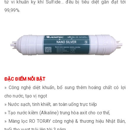
tử vi khuẩn kỵ khí Sulfide… đều bị tiêu diệt gần đạt tới
99,99%.
ĐẶC ĐIỂM NỖI BẬT
» Công nghệ diệt khuẩn, bổ sung thêm hoáng chất có lợi
cho nước, tạo vị ngọt
» Nước sạch, tinh khiết, an toàn uống trực tiếp
» Tạo nước kiềm (Alkaline) trung hòa axit cho cơ thể,
» Màng lọc RO TORAY công nghệ & thương hiệu Nhật Bản,
tuổi thọ vượt trội lên tới 3 năm.