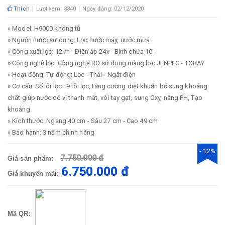
Thích
Lượt xem: 3340
Ngày đăng: 02/12/2020
» Model: H9000 không tủ
» Nguồn nước sử dụng: Lọc nước máy, nước mưa
» Công xuất lọc: 12l/h - Điện áp 24v - Bình chứa 10l
» Công nghệ lọc: Công nghệ RO sử dụng màng loc JENPEC - TORAY
» Hoạt động: Tự động: Lọc - Thải - Ngắt điện
» Cơ cấu: Số lõi lọc : 9 lõi lọc, tăng cường diệt khuẩn bổ sung khoáng
chất giúp nước có vị thanh mát, vòi tay gạt, sung Oxy, nâng PH, Tạo
khoáng
» Kích thước: Ngang 40 cm - Sâu 27 cm - Cao 49 cm
» Bảo hành: 3 năm chính hãng
- 12%
7.750.000 đ
Giá sản phẩm:
6.750.000 đ
Giá khuyến mãi:
Mã QR: