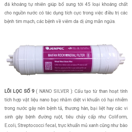
đá khoáng tự nhiên giúp bổ sung tới 45 loại khoáng chất
cho nguồn nước có tác dụng tích cực trong việc điều trị các
bệnh tim mạch, các bệnh về viêm da dị ứng mẫn ngứa.
LÕI LỌC SỐ 9
( NANO SILVER ): Cấu tạo từ than hoạt tính
tích hợp vật liệu nano bạc nhằm diệt vi khuẩn có hại nhiễm
trong nước gây nên bệnh tả, thương hàn, bại liệt hay các vi
sinh gây bệnh đường ruột, tiêu chảy cấp như Coliform,
E.coli, Streptococci fecal, trực khuẩn mủ xanh cũng như bào