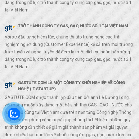
đáng trong nỗ lực trở thành công ty cung cấp gas, gạo, nước số 1
tại Việt Nam.
TRỞ THÀNH CÔNG TY GAS, GẠO, NƯỚC SỐ 1 TẠI VIỆT NAM
Với sự đầu tư nghiêm túc, chúng tôi tập trung nâng cao trải
nghiệm người dùng (Customer Experience) kể cả trên môi trường
trực tuyến và ngoại tuyến để đem lại một dịch vụ hoàn hảo xứng
đáng trong nỗ lực trở thành công ty cung cấp gas, gạo, nước số 1
tại Việt Nam.
GASTUTE.COM LÀ MỘT CÔNG TY KHỞI NGHIỆP VỀ CÔNG
NGHỆ (IT STARTUP).
GASTUTE.COM được thành lập đầu tiên bởi anh Lê Dương Long,
với mong muốn xây dựng một hệ sinh thái GAS- GẠO - NƯỚC cho
hàng tiêu dùng tại Việt Nam đựa trên nền tảng Công Nghệ Thông
Tin. Việc ứng dụng công nghệ giúp chúng tôi tiết kiệm những quy
trình không cần thiết để giảm giá thành sản phẩm và giải quyết
được nhiều bài toán lớn về chuỗi cung ứng gas, gạo, nước trên cả