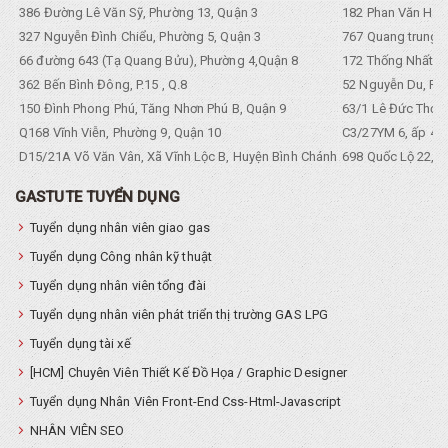
386 Đường Lê Văn Sỹ, Phường 13, Quận 3
182 Phan Văn Hân,
327 Nguyễn Đình Chiểu, Phường 5, Quận 3
767 Quang trung, 
66 đường 643 (Tạ Quang Bửu), Phường 4,Quận 8
172 Thống Nhất. P
362 Bến Bình Đông, P.15 , Q.8
52 Nguyễn Du, Ph
150 Đình Phong Phú, Tăng Nhơn Phú B, Quận 9
63/1 Lê Đức Thọ, 
Q168 Vĩnh Viễn, Phường 9, Quận 10
C3/27YM 6, ấp 4, 
D15/21A Võ Văn Vân, Xã Vĩnh Lộc B, Huyện Bình Chánh
698 Quốc Lộ 22, Tổ
GASTUTE TUYỂN DỤNG
Tuyển dụng nhân viên giao gas
Tuyển dụng Công nhân kỹ thuật
Tuyển dụng nhân viên tổng đài
Tuyển dụng nhân viên phát triển thị trường GAS LPG
Tuyển dụng tài xế
[HCM] Chuyên Viên Thiết Kế Đồ Họa / Graphic Designer
Tuyển dụng Nhân Viên Front-End Css-Html-Javascript
NHÂN VIÊN SEO