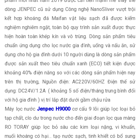
phẩm mới nhất năm 2019 được cải tiến mạnh mẽ thay thế
dòng JENPEC cũ sử dụng Công nghệ NanoSliver vượt trội
kết hợp khoáng đá Maifan vật liệu sạch đã được kiểm
nghiệm nghiêm ngặt, toàn bộ quy trình sản xuất được thực
hiện hoàn toàn khép kín và vô trùng. Dòng sản phẩm tiêu
chuẩn ứng dụng cho lọc nước gia đình, uống và nấu ăn, sử
dụng cho hộ gia đình dưới 10 người dùng là dòng sản phẩm
được sản xuất theo tiêu chuẩn xanh (ECO) tiết kiện được
khoảng 40% điện năng so với các dòng sản phẩm hiện nay
trên thị trường, Nguồn điện: AC220V/60HZ Điện thế sử
dụng: DC24V/1.2A ( khoảng 5 số điện/tháng trung bình đối
với hộ gia đình ) vị trí lắp đặt dưới gầm chậu rửa
Máy lọc nước
Jenpec H9000
cơ cấu 9 lõi giúp lọc loại bỏ
tạp chất, clo dư trong nước cho đến giai đoạn lọc qua màng
RO TORAY giúp lọc bỏ sâu các kim loại nặng, vi khuẩn,
muối khoáng có hại… tạọ nước sạch, tinh khiết có bổ sung