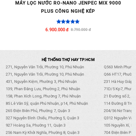
0H
MÁY LỌC NƯỚC RO-NANO JENPEC MIX 9000
PLUS CÔNG NGHỆ KÉP
6.900.000 đ
8.790.000 đ
HỆ THỐNG THỢ HAY TP.HCM
271, Nguyễn Văn Trỗi, Phường 10, Phú Nhuận
Q563 Minh Phụng,
271, Nguyễn Văn Trỗi, Phường 10, Phú Nhuận
Q66 HT17, Phường
431, Nguyễn Kiệm, Phường 3, Phú Nhuận
231 Hà Huy Giáp, 
139, Phan Đăng Lưu, Phường 2, Phú Nhuận
71D/5 Kp7, Phường
158, Phan Xích Long, Phường 7, Phú Nhuận
21 Đường số 2, KP
85 Lê Văn Sỹ, quận Phú Nhuận, p14, Phú Nhuận
114 Đường B Trưng
265 Điện Biên Phủ, Phường 7, Quận 3
204/56 Nơ Trang L
327 Nguyễn Đình Chiểu, Phường 5, Quận 3
Q312 Nguyền Văn 
927 Hoàng Sa, Phường 11, Quận 3
105 Nguyền Xí, Ph
256 Nam Kỳ Khởi Nghĩa, Phường 8, Quận 3
704 Điện Biên Phũ 