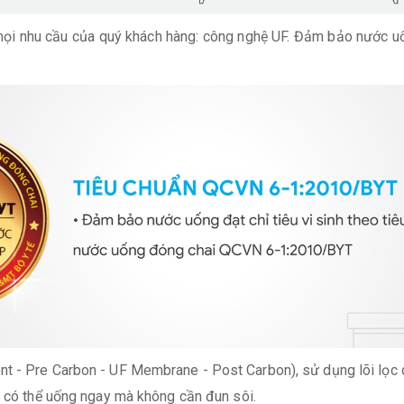
mọi nhu cầu của quý khách hàng: công nghệ UF. Đảm bảo nước uốn
t - Pre Carbon - UF Membrane - Post Carbon), sử dụng lõi lọc 
c có thể uống ngay mà không cần đun sôi.