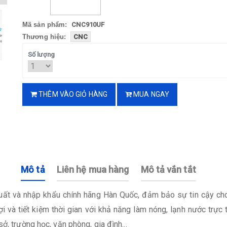
Mã sản phẩm:
CNC910UF
Thương hiệu:
CNC
Số lượng
THÊM VÀO GIỎ HÀNG
MUA NGAY
Mô tả
Liên hệ mua hàng
Mô tả vắn tắt
ất và nhập khẩu chính hãng Hàn Quốc, đảm bảo sự tin cậy cho 
ợi và tiết kiệm thời gian với khả năng làm nóng, lạnh nước trự
ở, trường học, văn phòng, gia đình...