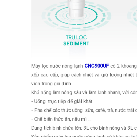
Máy lọc nước nóng lạnh
CNC900UF
có 2 khoang
xốp cao cấp, giúp cách nhiệt và giữ lượng nhiệt 
viên trong gia đình
Khả năng làm nóng sâu và làm lạnh nhanh, với cô
- Uống trực tiếp để giải khát.
- Pha chế các thức uống: sữa, café, trà, nước trái câ
- Chế biến thức ăn, nấu mì ....
Dung tích bình chứa lớn: 3L cho bình nóng và 3L
Sản phẩm máy lọc nước nóng lạnh có khóa an toàn 