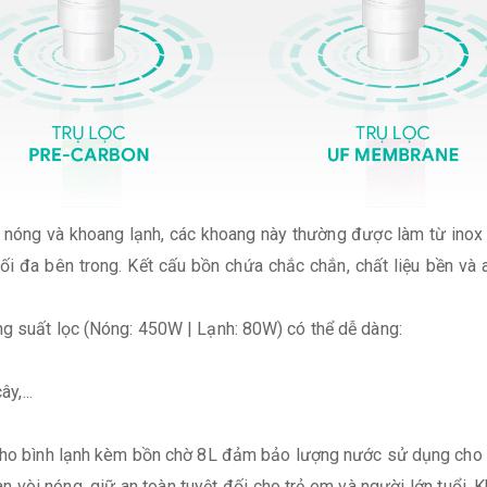
 nóng và khoang lạnh, các khoang này thường được làm từ inox
tối đa bên trong. Kết cấu bồn chứa chắc chắn, chất liệu bền và
ng suất lọc (Nóng: 450W | Lạnh: 80W) có thể dễ dàng:
y,...
 cho bình lạnh kèm bồn chờ 8L đảm bảo lượng nước sử dụng cho c
vòi nóng, giữ an toàn tuyệt đối cho trẻ em và người lớn tuổi. 