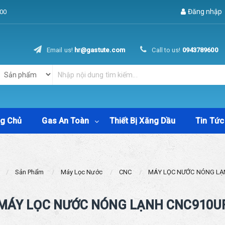
Đăng nhập
00
Email us!
hr@gastute.com
Call to us!
0943789600
ng Chủ
Gas An Toàn
Thiết Bị Xăng Dầu
Tin Tức
Sản Phẩm
Máy Lọc Nước
CNC
MÁY LỌC NƯỚC NÓNG LẠ
MÁY LỌC NƯỚC NÓNG LẠNH CNC910U