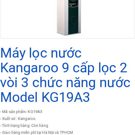
Máy lọc nước
Kangaroo 9 cấp lọc 2
vòi 3 chức năng nước
Model KG19A3
- Mã sản phẩm: KG19A3
- Xuất xứ : Kangaroo
- Tình trạng hàng: Còn hàng
- Giao hàng miễn phí tại Hà Nội và TP.HCM