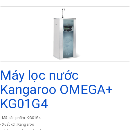
Máy lọc nước
Kangaroo OMEGA+
KG01G4
- Mã sản phẩm: KG01G4
- Xuất xứ : Kangaroo