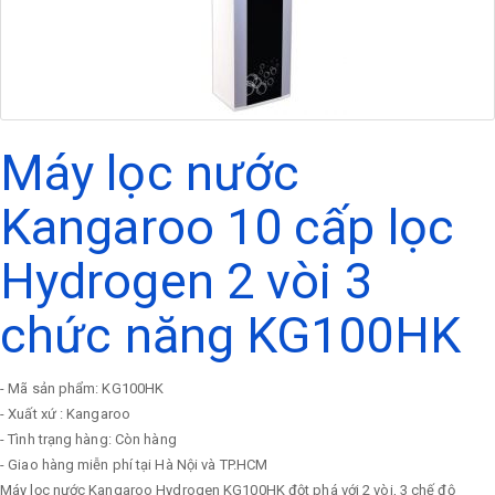
Máy lọc nước
Kangaroo 10 cấp lọc
Hydrogen 2 vòi 3
chức năng KG100HK
- Mã sản phẩm: KG100HK
- Xuất xứ : Kangaroo
- Tình trạng hàng: Còn hàng
- Giao hàng miễn phí tại Hà Nội và TP.HCM
Máy lọc nước Kangaroo Hydrogen KG100HK đột phá với 2 vòi, 3 chế độ