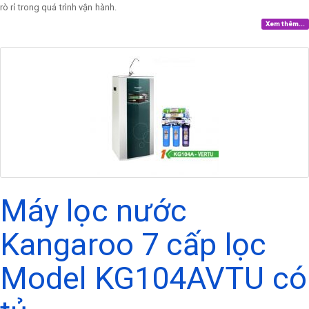
rò rỉ trong quá trình vận hành.
Xem thêm...
Máy lọc nước
Kangaroo 7 cấp lọc
Model KG104AVTU có