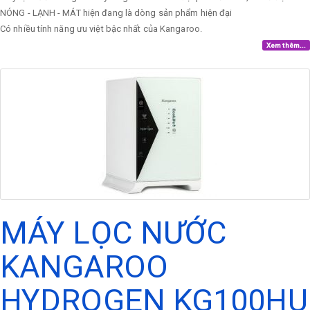
NÓNG - LẠNH - MÁT hiện đang là dòng sản phẩm hiện đại
Có nhiều tính năng ưu việt bậc nhất của Kangaroo.
Xem thêm...
MÁY LỌC NƯỚC
KANGAROO
HYDROGEN KG100HU