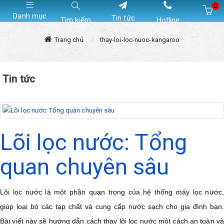
0
Danh mục
Tin tức
Tìm kiếm
Hotline
Hiện chưa có sản phẩm nào trong giỏ hàng của bạn
Trang chủ
thay-loi-loc-nuoc-kangaroo
Tin tức
Lõi lọc nước: Tổng
quan chuyên sâu
Lõi lọc nước là một phần quan trọng của hệ thống máy lọc nước,
giúp loại bỏ các tạp chất và cung cấp nước sạch cho gia đình bạn.
Bài viết này sẽ hướng dẫn cách thay lõi lọc nước một cách an toàn và