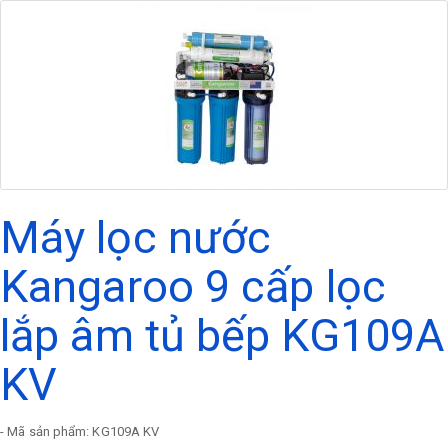
Máy lọc nước
Kangaroo 9 cấp lọc
lắp âm tủ bếp KG109A
KV
- Mã sản phẩm: KG109A KV