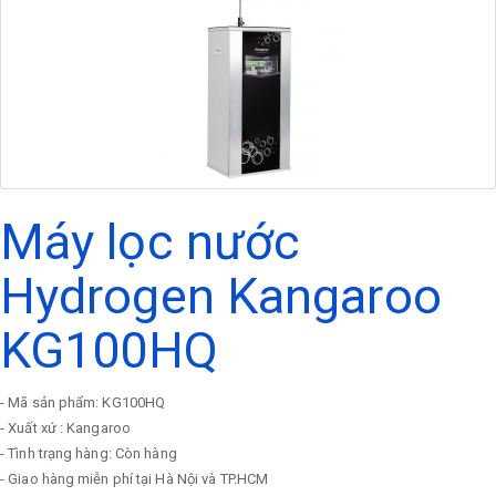
Máy lọc nước
Hydrogen Kangaroo
KG100HQ
- Mã sản phẩm: KG100HQ
- Xuất xứ : Kangaroo
- Tình trạng hàng: Còn hàng
- Giao hàng miễn phí tại Hà Nội và TP.HCM