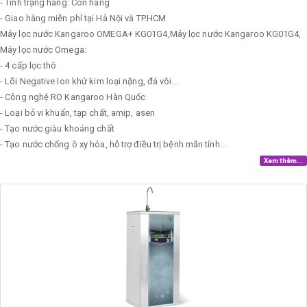
- Tình trạng hàng: Còn hàng
- Giao hàng miễn phí tại Hà Nội và TP.HCM
Máy lọc nước Kangaroo OMEGA+ KG01G4,Máy lọc nước Kangaroo KG01G4,
Máy lọc nước Omega:
- 4 cấp lọc thô
- Lõi Negative Ion khử kim loại nặng, đá vôi...
- Công nghệ RO Kangaroo Hàn Quốc
- Loại bỏ vi khuẩn, tạp chất, amip, asen
- Tạo nước giàu khoáng chất
- Tạo nước chống ô xy hóa, hỗ trợ điều trị bệnh mãn tính...
Xem thêm...