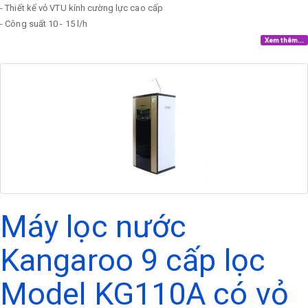
- Thiết kế vỏ VTU kính cường lực cao cấp
- Công suất 10 - 15 l/h
Xem thêm...
Máy lọc nước
Kangaroo 9 cấp lọc
Model KG110A có vỏ