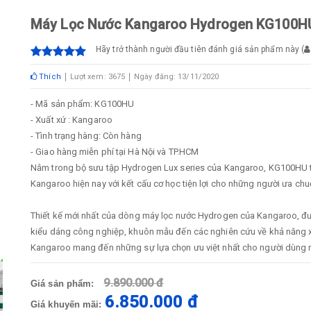
Máy Lọc Nước Kangaroo Hydrogen KG100H
Hãy trở thành người đầu tiên đánh giá sản phẩm này
(
Thích
Lượt xem: 3675
Ngày đăng: 13/11/2020
- Mã sản phẩm: KG100HU
- Xuất xứ : Kangaroo
- Tình trạng hàng: Còn hàng
- Giao hàng miễn phí tại Hà Nội và TP.HCM
Nằm trong bộ sưu tập Hydrogen Lux series của Kangaroo, KG100HU tíc
Kangaroo hiện nay với kết cấu cơ học tiện lợi cho những người ưa chuộ
Thiết kế mới nhất của dòng máy lọc nước Hydrogen của Kangaroo, được
kiểu dáng công nghiệp, khuôn mẫu đến các nghiên cứu về khả năng x
Kangaroo mang đến những sự lựa chọn ưu việt nhất cho người dùng m
9.890.000 đ
Giá sản phẩm:
6.850.000 đ
Giá khuyến mãi: