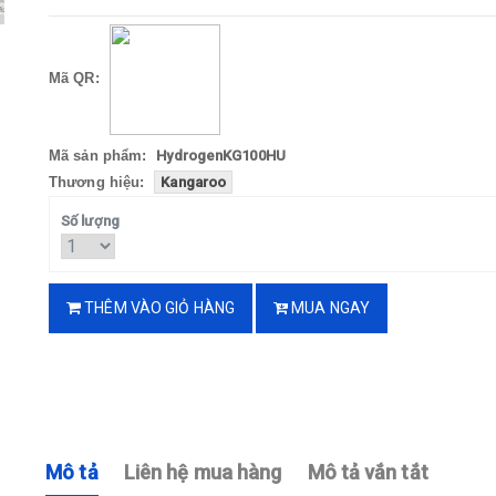
Mã QR:
Mã sản phẩm:
HydrogenKG100HU
Thương hiệu:
Kangaroo
Số lượng
THÊM VÀO GIỎ HÀNG
MUA NGAY
Mô tả
Liên hệ mua hàng
Mô tả vắn tắt