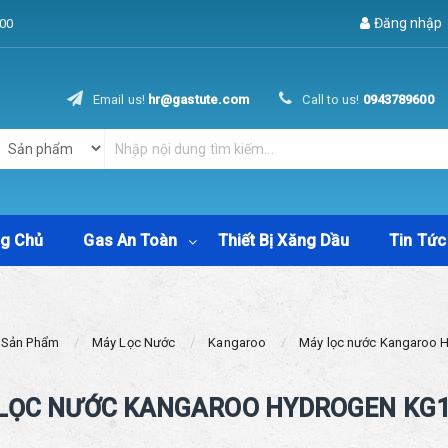
Đăng nhập
00
Email us!
hr@gastute.com
Call to us!
0943789600
ng Chủ
Gas An Toàn
Thiết Bị Xăng Dầu
Tin Tức
Sản Phẩm
Máy Lọc Nước
Kangaroo
Máy lọc nước Kangaroo
LỌC NƯỚC KANGAROO HYDROGEN KG