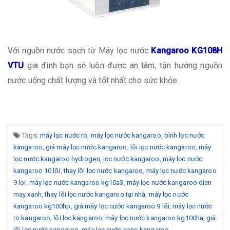
Với nguồn nước sạch từ Máy lọc nước
Kangaroo KG108H
VTU
gia đình bạn sẽ luôn được an tâm, tận hưởng nguồn
nước uống chất lượng và tốt nhất cho sức khỏe.
Tags:
máy lọc nước ro
,
máy lọc nước kangaroo
,
bình lọc nước
kangaroo
,
giá máy lọc nước kangaroo
,
lõi lọc nước kangaroo
,
máy
lọc nước kangaroo hydrogen
,
lọc nước kangaroo
,
máy lọc nước
kangaroo 10 lõi
,
thay lõi lọc nước kangaroo
,
máy lọc nước kangaroo
9 loi
,
máy lọc nước kangaroo kg10a3
,
máy lọc nước kangaroo dien
may xanh
,
thay lõi lọc nước kangaroo tại nhà
,
máy lọc nước
kangaroo kg100hp
,
giá máy lọc nước kangaroo 9 lõi
,
máy lọc nước
ro kangaroo
,
lõi lọc kangaroo
,
máy lọc nước kangaroo kg100ha
,
giá
lõi lọc nước kangaroo
,
máy lọc nước nano kangaroo