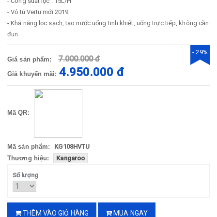
- Công suất lọc : 15L/H
- Vỏ tủ Vertu mới 2019
- Khả năng lọc sạch, tạo nước uống tinh khiết, uống trực tiếp, không cần
đun
- 29%
7.000.000 đ
Giá sản phẩm:
4.950.000 đ
Giá khuyến mãi:
Mã QR:
Mã sản phẩm:
KG108HVTU
Thương hiệu:
Kangaroo
Số lượng
THÊM VÀO GIỎ HÀNG
MUA NGAY