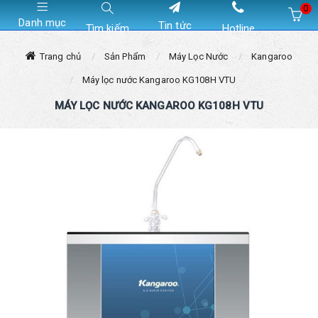
0
Danh mục
Tin tức
Tìm kiếm
Hotline
Hiện chưa có sản phẩm nào trong giỏ hàng của bạn
Trang chủ
Sản Phẩm
Máy Lọc Nước
Kangaroo
Máy lọc nước Kangaroo KG108H VTU
MÁY LỌC NƯỚC KANGAROO KG108H VTU