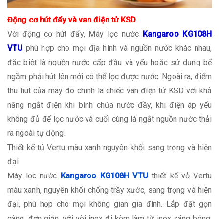
Động cơ hút đẩy và van điện tử KSD
Với động cơ hút đẩy, Máy lọc nước
Kangaroo KG108H
VTU
phù hợp cho mọi địa hình và nguồn nước khác nhau,
đặc biệt là nguồn nước cấp đầu và yếu hoặc sử dụng bể
ngầm phải hút lên mới có thể lọc được nước. Ngoài ra, điểm
thu hút của máy đó chính là chiếc van điện tử KSD với khả
năng ngắt điện khi bình chứa nước đầy, khi điện áp yếu
không đủ để lọc nước và cuối cùng là ngắt nguồn nước thải
ra ngoài tự động.
Thiết kế tủ Vertu màu xanh nguyên khối sang trọng và hiện
đại
Máy lọc nước
Kangaroo KG108H VTU
thiết kế vỏ Vertu
màu xanh, nguyên khối chống trầy xước, sang trọng và hiện
đại, phù hợp cho mọi không gian gia đình. Lắp đặt gọn
gàng, đơn giản, với vòi inox đi kèm làm từ inox sáng bóng,