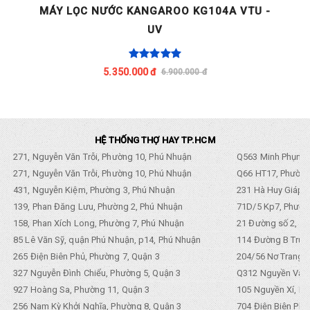
MÁY LỌC NƯỚC KANGAROO KG104A VTU -
M
UV
5.350.000 đ
6.900.000 đ
HỆ THỐNG THỢ HAY TP.HCM
271, Nguyễn Văn Trỗi, Phường 10, Phú Nhuận
Q563 Minh Phụng,
271, Nguyễn Văn Trỗi, Phường 10, Phú Nhuận
Q66 HT17, Phường
431, Nguyễn Kiệm, Phường 3, Phú Nhuận
231 Hà Huy Giáp, 
139, Phan Đăng Lưu, Phường 2, Phú Nhuận
71D/5 Kp7, Phường
158, Phan Xích Long, Phường 7, Phú Nhuận
21 Đường số 2, KP
85 Lê Văn Sỹ, quận Phú Nhuận, p14, Phú Nhuận
114 Đường B Trưng
265 Điện Biên Phủ, Phường 7, Quận 3
204/56 Nơ Trang L
327 Nguyễn Đình Chiểu, Phường 5, Quận 3
Q312 Nguyền Văn 
927 Hoàng Sa, Phường 11, Quận 3
105 Nguyền Xí, Ph
256 Nam Kỳ Khởi Nghĩa, Phường 8, Quận 3
704 Điện Biên Phũ 