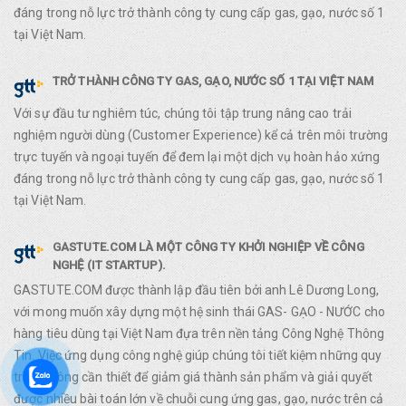
đáng trong nỗ lực trở thành công ty cung cấp gas, gạo, nước số 1
tại Việt Nam.
TRỞ THÀNH CÔNG TY GAS, GẠO, NƯỚC SỐ 1 TẠI VIỆT NAM
Với sự đầu tư nghiêm túc, chúng tôi tập trung nâng cao trải
nghiệm người dùng (Customer Experience) kể cả trên môi trường
trực tuyến và ngoại tuyến để đem lại một dịch vụ hoàn hảo xứng
đáng trong nỗ lực trở thành công ty cung cấp gas, gạo, nước số 1
tại Việt Nam.
GASTUTE.COM LÀ MỘT CÔNG TY KHỞI NGHIỆP VỀ CÔNG
NGHỆ (IT STARTUP).
GASTUTE.COM được thành lập đầu tiên bởi anh Lê Dương Long,
với mong muốn xây dựng một hệ sinh thái GAS- GẠO - NƯỚC cho
hàng tiêu dùng tại Việt Nam đựa trên nền tảng Công Nghệ Thông
Tin. Việc ứng dụng công nghệ giúp chúng tôi tiết kiệm những quy
trình không cần thiết để giảm giá thành sản phẩm và giải quyết
được nhiều bài toán lớn về chuỗi cung ứng gas, gạo, nước trên cả