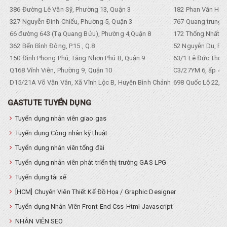
386 Đường Lê Văn Sỹ, Phường 13, Quận 3
182 Phan Văn Hân,
327 Nguyễn Đình Chiểu, Phường 5, Quận 3
767 Quang trung, 
66 đường 643 (Tạ Quang Bửu), Phường 4,Quận 8
172 Thống Nhất. P
362 Bến Bình Đông, P.15 , Q.8
52 Nguyễn Du, Ph
150 Đình Phong Phú, Tăng Nhơn Phú B, Quận 9
63/1 Lê Đức Thọ, 
Q168 Vĩnh Viễn, Phường 9, Quận 10
C3/27YM 6, ấp 4, 
D15/21A Võ Văn Vân, Xã Vĩnh Lộc B, Huyện Bình Chánh
698 Quốc Lộ 22, Tổ
GASTUTE TUYỂN DỤNG
Tuyển dụng nhân viên giao gas
Tuyển dụng Công nhân kỹ thuật
Tuyển dụng nhân viên tổng đài
Tuyển dụng nhân viên phát triển thị trường GAS LPG
Tuyển dụng tài xế
[HCM] Chuyên Viên Thiết Kế Đồ Họa / Graphic Designer
Tuyển dụng Nhân Viên Front-End Css-Html-Javascript
NHÂN VIÊN SEO