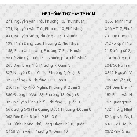
HỆ THỐNG THỢ HAY TP.HCM
271, Nguyễn Văn Trỗi, Phường 10, Phú Nhuận
Q563 Minh Phụng,
271, Nguyễn Văn Trỗi, Phường 10, Phú Nhuận
Q66 HT17, Phường
431, Nguyễn Kiệm, Phường 3, Phú Nhuận
231 Hà Huy Giáp, 
139, Phan Đăng Lưu, Phường 2, Phú Nhuận
71D/5 Kp7, Phường
158, Phan Xích Long, Phường 7, Phú Nhuận
21 Đường số 2, KP
85 Lê Văn Sỹ, quận Phú Nhuận, p14, Phú Nhuận
114 Đường B Trưng
265 Điện Biên Phủ, Phường 7, Quận 3
204/56 Nơ Trang L
327 Nguyễn Đình Chiểu, Phường 5, Quận 3
Q312 Nguyền Văn 
927 Hoàng Sa, Phường 11, Quận 3
105 Nguyền Xí, Ph
256 Nam Kỳ Khởi Nghĩa, Phường 8, Quận 3
704 Điện Biên Phũ 
386 Đường Lê Văn Sỹ, Phường 13, Quận 3
182 Phan Văn Hân,
327 Nguyễn Đình Chiểu, Phường 5, Quận 3
767 Quang trung, 
66 đường 643 (Tạ Quang Bửu), Phường 4,Quận 8
172 Thống Nhất. P
362 Bến Bình Đông, P.15 , Q.8
52 Nguyễn Du, Ph
150 Đình Phong Phú, Tăng Nhơn Phú B, Quận 9
63/1 Lê Đức Thọ, 
Q168 Vĩnh Viễn, Phường 9, Quận 10
C3/27YM 6, ấp 4, 