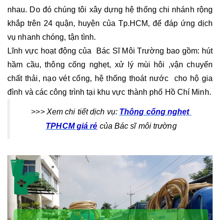
nhau. Do đó chúng tôi xây dựng hệ thống chi nhánh rộng 
khắp trên 24 quận, huyện của Tp.HCM, để đáp ứng dịch 
vụ
nhanh chóng, tận tình. 
Lĩnh vực hoạt động của  Bác Sĩ Môi Trường bao gồm:
hút 
hầm cầu, thông cống nghẹt, xử lý mùi hôi ,vận chuyển 
chất thải, nạo vét cống, hệ thống thoát nước  cho hộ gia 
đình và các công trình tại khu vực thành phố Hồ Chí Minh.
>>> Xem chi tiết dịch vụ: 
Thông cống nghẹt 
TPHCM giá rẻ
 của Bác sĩ môi trường