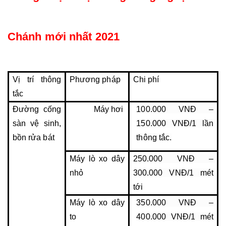
Chánh mới nhất 2021
Vị trí thông 
Phương pháp
Chi phí
tắc
Đường cống 
Máy hơi
100.000 VNĐ – 
sàn vệ sinh, 
150.000 VNĐ/1 lần 
bồn rửa bát
thông tắc.
Máy lò xo dây 
250.000 VNĐ – 
nhỏ
300.000 VNĐ/1 mét 
tới
Máy lò xo dây 
350.000 VNĐ – 
to
400.000 VNĐ/1 mét 