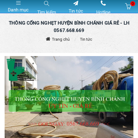
0
Danh mục
Tin tức
Tìm kiếm
Hotline
Hiện chưa có sản phẩm nào trong giỏ hàng của bạn
THÔNG CỐNG NGHẸT HUYỆN BÌNH CHÁNH GIÁ RẺ - LH
0567.668.669
Trang chủ
Tin tức