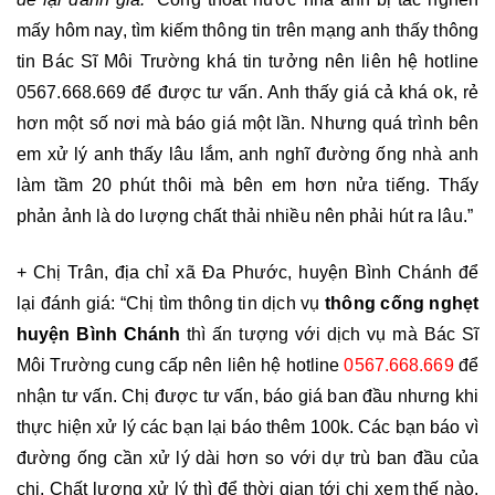
mấy hôm nay, tìm kiếm thông tin trên mạng anh thấy thông 
tin Bác Sĩ Môi Trường khá tin tưởng nên liên hệ hotline 
0567.668.669 
để được tư vấn. Anh thấy giá cả khá ok, rẻ 
hơn một số nơi mà báo giá một lần. Nhưng quá trình bên 
em xử lý anh thấy lâu lắm, anh nghĩ đường ống nhà anh 
làm tầm 20 phút thôi mà bên em hơn nửa tiếng. Thấy 
phản ảnh là do lượng chất thải nhiều nên phải hút ra lâu.”
+ Chị Trân, địa chỉ xã Đa Phước, huyện Bình Chánh để 
lại đánh giá: “Chị tìm thông tin dịch vụ 
thông cống nghẹt 
huyện Bình Chánh 
thì ấn tượng với dịch vụ mà Bác Sĩ 
Môi Trường cung cấp nên liên hệ hotline 
0567.668.669
để 
nhận tư vấn. Chị được tư vấn, báo giá ban đầu nhưng khi 
thực hiện xử lý các bạn lại báo thêm 100k. Các bạn báo vì 
đường ống cần xử lý dài hơn so với dự trù ban đầu của 
chị. Chất lượng xử lý thì để thời gian tới chị xem thế nào, 