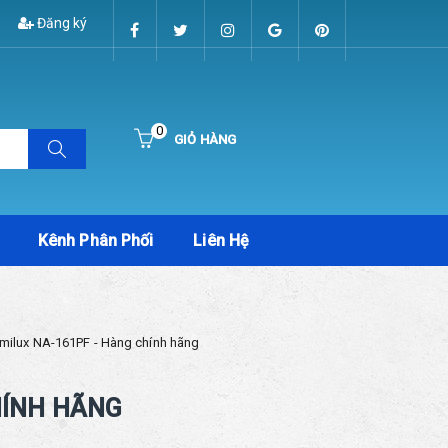
Đăng ký
0
GIỎ HÀNG
Hiện chưa có sản phẩm nào trong giỏ hàng của bạn
Kênh Phân Phối
Liên Hệ
amilux NA-161PF - Hàng chính hãng
HÍNH HÃNG