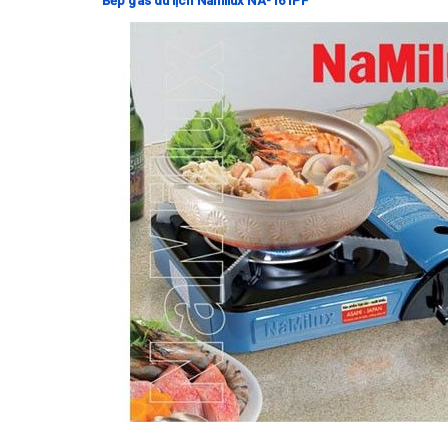
Bếp gas du lịch Namilux NA-161PF