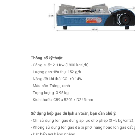
Thông số kỹ thuật
- Công suất: 2.1 Kw (1800 kcal/h)
- Lượng gas tiêu thụ: 152 g/h
- Nồng độ khí thải CO: <0.14%
- Màu sắc: Trắng, xanh
- Trọng lượng: 0.95 kg
- Kích thước: C89 x R202 x D245 mm
Sử dụng bếp gas du lịch an toàn, bạn cần chú ý:
- Chỉ sử dụng lon gas đúng áp lực cho phép (3~5 kg/cm2), k
- Không sử dụng lon gas đã bị phơi nắng hoặc lon gas cất g
- Đặt bếp nơi bằng phẳng.