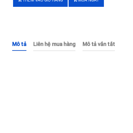
THÊM VÀO GIỎ HÀNG
MUA NGAY
Mô tả
Liên hệ mua hàng
Mô tả vắn tắt