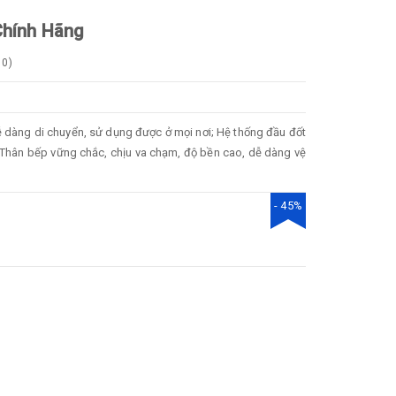
Chính Hãng
0
)
 dàng di chuyển, sử dụng được ở mọi nơi; Hệ thống đầu đốt
hí; Thân bếp vững chắc, chịu va chạm, độ bền cao, dễ dàng vệ
- 45%