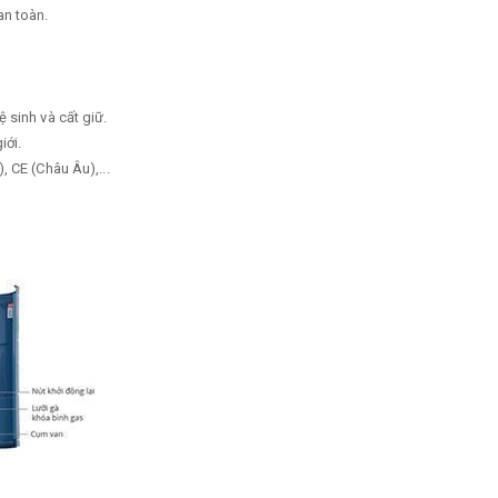
an toàn.
 sinh và cất giữ.
iới.
 CE (Châu Âu),...