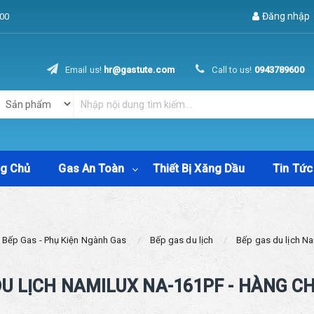
Đăng nhập
00
Email us!
hr@gastute.com
Call to us!
0943789600
ng Chủ
Gas An Toàn
Thiết Bị Xăng Dầu
Tin Tức
Bếp Gas - Phụ Kiện Ngành Gas
Bếp gas du lịch
Bếp gas du lịch N
DU LỊCH NAMILUX NA-161PF - HÀNG C