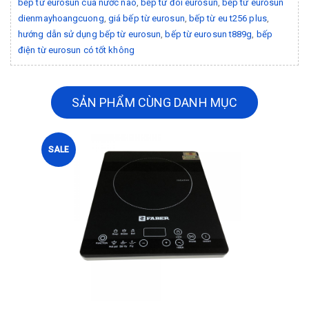
bếp từ eurosun của nước nào
,
bếp từ đôi eurosun
,
bếp từ eurosun
dienmayhoangcuong
,
giá bếp từ eurosun
,
bếp từ eu t256 plus
,
hướng dẫn sử dụng bếp từ eurosun
,
bếp từ eurosun t889g
,
bếp
điện từ eurosun có tốt không
SẢN PHẨM CÙNG DANH MỤC
SALE