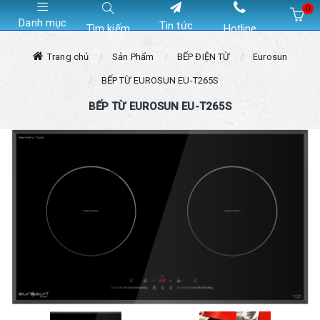
0
Danh mục
Tin tức
Tìm kiếm
Hotline
Hiện chưa có sản phẩm nào trong giỏ hàng của bạn
Trang chủ
Sản Phẩm
BẾP ĐIỆN TỪ
Eurosun
BẾP TỪ EUROSUN EU-T265S
BẾP TỪ EUROSUN EU-T265S