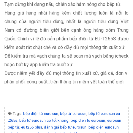
Tạm dừng khi đang nấu, chiên xào hâm nóng cho bếp từ.
Hàng giá hàng nhái hàng kém chất lượng luôn là nỗi lo
chung của người tiêu dùng, nhất là người tiêu dung Việt
Nam có đường biên giới bên cạnh ông hàng xóm Trung
Quốc. Chính vì lẽ đó sản phẩm bếp điện từ EU-T265S được
kiểm soát rất chặt chẽ và có đầy đủ mọi thông tin xuất xứ.
Để kiểm tra mã vạch chúng ta sẽ scan mã vạch bằng icheck
hoặc bất kỳ app kiểm tra xuất xứ.
Được niêm yết đầy đủ mọi thông tin xuất xứ, giá cả, đơn vị
phân phối, công suất...trên thông tin niêm yết toàn thế giới.
Tags:
bếp điện từ eurosun
,
bếp từ eurosun
,
bếp từ eurosun eu
t265s
,
bếp từ eurosun có tốt không
,
bep dien tu eurosun
,
eurosun
bếp từ
,
eu t256 plus
,
đánh giá bếp từ eurosun
,
bếp điện eurosun
,