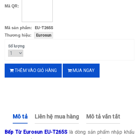
Mã QR:
Mã sản phẩm:
EU-T265S
Thương hiệu:
Eurosun
Số lượng
THÊM VÀO GIỎ HÀNG
MUA NGAY
Mô tả
Liên hệ mua hàng
Mô tả vắn tắt
Bếp Từ Eurosun EU-T265S
là dòng sản phẩm nhập khẩu