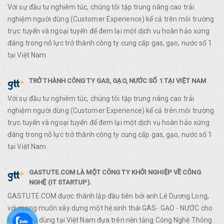
Với sự đầu tư nghiêm túc, chúng tôi tập trung nâng cao trải
nghiệm người dùng (Customer Experience) kể cả trên môi trường
trực tuyến và ngoại tuyến để đem lại một dịch vụ hoàn hảo xứng
đáng trong nỗ lực trở thành công ty cung cấp gas, gạo, nước số 1
tại Việt Nam.
TRỞ THÀNH CÔNG TY GAS, GẠO, NƯỚC SỐ 1 TẠI VIỆT NAM
Với sự đầu tư nghiêm túc, chúng tôi tập trung nâng cao trải
nghiệm người dùng (Customer Experience) kể cả trên môi trường
trực tuyến và ngoại tuyến để đem lại một dịch vụ hoàn hảo xứng
đáng trong nỗ lực trở thành công ty cung cấp gas, gạo, nước số 1
tại Việt Nam.
GASTUTE.COM LÀ MỘT CÔNG TY KHỞI NGHIỆP VỀ CÔNG
NGHỆ (IT STARTUP).
GASTUTE.COM được thành lập đầu tiên bởi anh Lê Dương Long,
với mong muốn xây dựng một hệ sinh thái GAS- GẠO - NƯỚC cho
hàng tiêu dùng tại Việt Nam đựa trên nền tảng Công Nghệ Thông