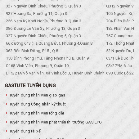
327 Nguyễn Đình Chiểu, Phường 5, Quận 3
Q312 Nguyền Văn 
927 Hoàng Sa, Phường 11, Quận 3
105 Nguyền Xí, Ph
256 Nam Kỳ Khởi Nghĩa, Phường 8, Quận 3
704 Điện Biên Phũ 
386 Đường Lê Văn Sỹ, Phường 13, Quận 3
182 Phan Văn Hân,
327 Nguyễn Đình Chiểu, Phường 5, Quận 3
767 Quang trung, 
66 đường 643 (Tạ Quang Bửu), Phường 4,Quận 8
172 Thống Nhất. P
362 Bến Bình Đông, P.15 , Q.8
52 Nguyễn Du, Ph
150 Đình Phong Phú, Tăng Nhơn Phú B, Quận 9
63/1 Lê Đức Thọ, 
Q168 Vĩnh Viễn, Phường 9, Quận 10
C3/27YM 6, ấp 4, 
D15/21A Võ Văn Vân, Xã Vĩnh Lộc B, Huyện Bình Chánh
698 Quốc Lộ 22, Tổ
GASTUTE TUYỂN DỤNG
Tuyển dụng nhân viên giao gas
Tuyển dụng Công nhân kỹ thuật
Tuyển dụng nhân viên tổng đài
Tuyển dụng nhân viên phát triển thị trường GAS LPG
Tuyển dụng tài xế