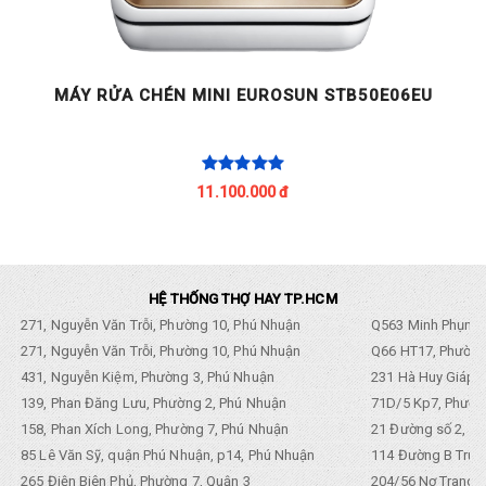
6
MÁY RỬA CHÉN MINI EUROSUN STB50E06EU
11.100.000 đ
HỆ THỐNG THỢ HAY TP.HCM
271, Nguyễn Văn Trỗi, Phường 10, Phú Nhuận
Q563 Minh Phụng,
271, Nguyễn Văn Trỗi, Phường 10, Phú Nhuận
Q66 HT17, Phường
431, Nguyễn Kiệm, Phường 3, Phú Nhuận
231 Hà Huy Giáp, 
139, Phan Đăng Lưu, Phường 2, Phú Nhuận
71D/5 Kp7, Phường
158, Phan Xích Long, Phường 7, Phú Nhuận
21 Đường số 2, KP
85 Lê Văn Sỹ, quận Phú Nhuận, p14, Phú Nhuận
114 Đường B Trưng
265 Điện Biên Phủ, Phường 7, Quận 3
204/56 Nơ Trang L