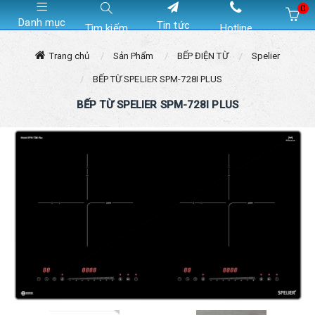
0
Danh mục
Tin tức
Tìm kiếm
Hotline
Hiện chưa có sản phẩm nào trong giỏ hàng của bạn
Trang chủ
Sản Phẩm
BẾP ĐIỆN TỪ
Spelier
BẾP TỪ SPELIER SPM-728I PLUS
BẾP TỪ SPELIER SPM-728I PLUS