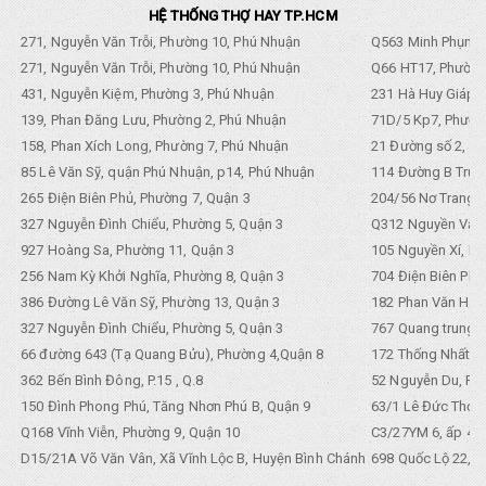
HỆ THỐNG THỢ HAY TP.HCM
271, Nguyễn Văn Trỗi, Phường 10, Phú Nhuận
Q563 Minh Phụng,
271, Nguyễn Văn Trỗi, Phường 10, Phú Nhuận
Q66 HT17, Phường
431, Nguyễn Kiệm, Phường 3, Phú Nhuận
231 Hà Huy Giáp, 
139, Phan Đăng Lưu, Phường 2, Phú Nhuận
71D/5 Kp7, Phường
158, Phan Xích Long, Phường 7, Phú Nhuận
21 Đường số 2, KP
85 Lê Văn Sỹ, quận Phú Nhuận, p14, Phú Nhuận
114 Đường B Trưng
265 Điện Biên Phủ, Phường 7, Quận 3
204/56 Nơ Trang L
327 Nguyễn Đình Chiểu, Phường 5, Quận 3
Q312 Nguyền Văn 
927 Hoàng Sa, Phường 11, Quận 3
105 Nguyền Xí, Ph
256 Nam Kỳ Khởi Nghĩa, Phường 8, Quận 3
704 Điện Biên Phũ 
386 Đường Lê Văn Sỹ, Phường 13, Quận 3
182 Phan Văn Hân,
327 Nguyễn Đình Chiểu, Phường 5, Quận 3
767 Quang trung, 
66 đường 643 (Tạ Quang Bửu), Phường 4,Quận 8
172 Thống Nhất. P
362 Bến Bình Đông, P.15 , Q.8
52 Nguyễn Du, Ph
150 Đình Phong Phú, Tăng Nhơn Phú B, Quận 9
63/1 Lê Đức Thọ, 
Q168 Vĩnh Viễn, Phường 9, Quận 10
C3/27YM 6, ấp 4, 
D15/21A Võ Văn Vân, Xã Vĩnh Lộc B, Huyện Bình Chánh
698 Quốc Lộ 22, Tổ