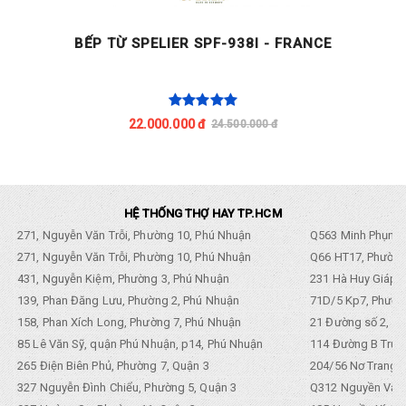
BẾP TỪ SPELIER SPF-938I - FRANCE
22.000.000 đ
24.500.000 đ
HỆ THỐNG THỢ HAY TP.HCM
271, Nguyễn Văn Trỗi, Phường 10, Phú Nhuận
Q563 Minh Phụng,
271, Nguyễn Văn Trỗi, Phường 10, Phú Nhuận
Q66 HT17, Phường
431, Nguyễn Kiệm, Phường 3, Phú Nhuận
231 Hà Huy Giáp, 
139, Phan Đăng Lưu, Phường 2, Phú Nhuận
71D/5 Kp7, Phường
158, Phan Xích Long, Phường 7, Phú Nhuận
21 Đường số 2, KP
85 Lê Văn Sỹ, quận Phú Nhuận, p14, Phú Nhuận
114 Đường B Trưng
265 Điện Biên Phủ, Phường 7, Quận 3
204/56 Nơ Trang L
327 Nguyễn Đình Chiểu, Phường 5, Quận 3
Q312 Nguyền Văn 