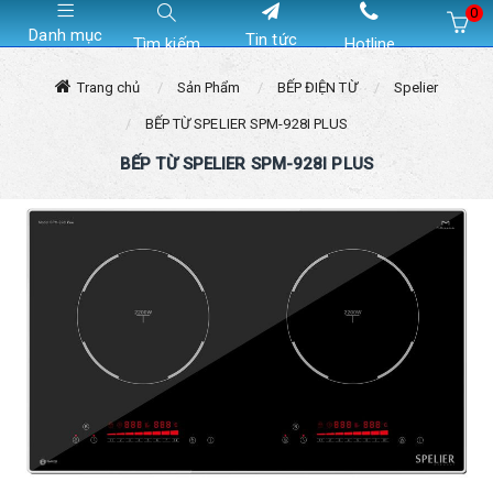
0
Danh mục
Tin tức
Tìm kiếm
Hotline
Hiện chưa có sản phẩm nào trong giỏ hàng của bạn
Trang chủ
Sản Phẩm
BẾP ĐIỆN TỪ
Spelier
BẾP TỪ SPELIER SPM-928I PLUS
BẾP TỪ SPELIER SPM-928I PLUS