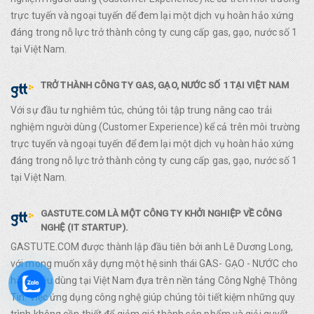
trực tuyến và ngoại tuyến để đem lại một dịch vụ hoàn hảo xứng
đáng trong nỗ lực trở thành công ty cung cấp gas, gạo, nước số 1
tại Việt Nam.
TRỞ THÀNH CÔNG TY GAS, GẠO, NƯỚC SỐ 1 TẠI VIỆT NAM
Với sự đầu tư nghiêm túc, chúng tôi tập trung nâng cao trải
nghiệm người dùng (Customer Experience) kể cả trên môi trường
trực tuyến và ngoại tuyến để đem lại một dịch vụ hoàn hảo xứng
đáng trong nỗ lực trở thành công ty cung cấp gas, gạo, nước số 1
tại Việt Nam.
GASTUTE.COM LÀ MỘT CÔNG TY KHỞI NGHIỆP VỀ CÔNG
NGHỆ (IT STARTUP).
GASTUTE.COM được thành lập đầu tiên bởi anh Lê Dương Long,
với mong muốn xây dựng một hệ sinh thái GAS- GẠO - NƯỚC cho
hàng tiêu dùng tại Việt Nam đựa trên nền tảng Công Nghệ Thông
Tin. Việc ứng dụng công nghệ giúp chúng tôi tiết kiệm những quy