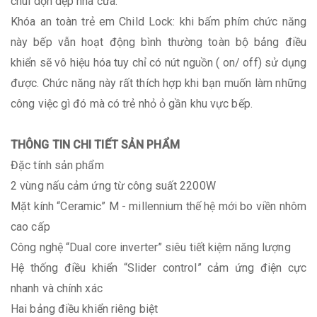
chùi dọn dẹp nhà cửa.
Khóa an toàn trẻ em Child Lock: khi bấm phím chức năng
này bếp vẫn hoạt động bình thường toàn bộ bảng điều
khiển sẽ vô hiệu hóa tuy chỉ có nút nguồn ( on/ off) sử dụng
được. Chức năng này rất thích hợp khi bạn muốn làm những
công việc gì đó mà có trẻ nhỏ ỏ gần khu vực bếp.
THÔNG TIN CHI TIẾT SẢN PHẨM
Đặc tính sản phẩm
2 vùng nấu cảm ứng từ công suất 2200W
Mặt kính “Ceramic” M - millennium thế hệ mới bo viền nhôm
cao cấp
Công nghệ “Dual core inverter” siêu tiết kiệm năng lượng
Hệ thống điều khiển “Slider control” cảm ứng điện cực
nhanh và chính xác
Hai bảng điều khiển riêng biệt