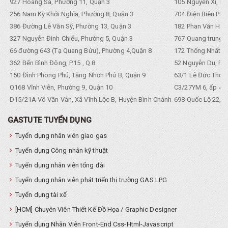
927 Hoàng Sa, Phường 11, Quận 3
105 Nguyền Xí, Ph
256 Nam Kỳ Khởi Nghĩa, Phường 8, Quận 3
704 Điện Biên Phũ 
386 Đường Lê Văn Sỹ, Phường 13, Quận 3
182 Phan Văn Hân,
327 Nguyễn Đình Chiểu, Phường 5, Quận 3
767 Quang trung, 
66 đường 643 (Tạ Quang Bửu), Phường 4,Quận 8
172 Thống Nhất. P
362 Bến Bình Đông, P.15 , Q.8
52 Nguyễn Du, Ph
150 Đình Phong Phú, Tăng Nhơn Phú B, Quận 9
63/1 Lê Đức Thọ, 
Q168 Vĩnh Viễn, Phường 9, Quận 10
C3/27YM 6, ấp 4, 
D15/21A Võ Văn Vân, Xã Vĩnh Lộc B, Huyện Bình Chánh
698 Quốc Lộ 22, Tổ
GASTUTE TUYỂN DỤNG
Tuyển dụng nhân viên giao gas
Tuyển dụng Công nhân kỹ thuật
Tuyển dụng nhân viên tổng đài
Tuyển dụng nhân viên phát triển thị trường GAS LPG
Tuyển dụng tài xế
[HCM] Chuyên Viên Thiết Kế Đồ Họa / Graphic Designer
Tuyển dụng Nhân Viên Front-End Css-Html-Javascript