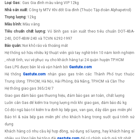
Loại Gas:
Gas Gia đình màu vàng VIP 12kg
Nhà sản xuất:
Công ty MTV Khi đốt Gia đình (Thuộc Tập đoàn Alphapetrol)
Trọng lượng:
12kg
Màu bình:
Màu vàng
Tiêu chuẩn chất lượng:
Vỏ bình gas sản xuất theo tiêu chuẩn DOT-4BA-
240, DOT-4BW-240 và TCVN 6292-1997
Bảo quản:
Nơi khô ráo và thoáng mát
Hệ thống sở hữu nhiều kỹ thuật viên giỏi tay nghề trên 10 năm kinh nghiệm
, nhiệt tình, vui vẻ phục vụ cho khách hàng tại 24 quận huyện TP.HCM
Gas LPG được bán lẻ và vận hành bởi
Gastute.com
Hệ thống
Gastute.com
nhận giao gas trên các Thành Phố trực thuộc
Trung Ương: TP.HCM, Hà Nội, Hải Phòng, Đà Nẵng, TP.HCM và Cần Thơ
Hệ thống giao gas 365/24/7
Giao gas đảm bảo gas thương hiệu, đảm bảo gas an toàn, chất lượng
Luôn cân Gas để kiểm tra trọng lượng mỗi khi giao gas, đảm bảo đủ kg
Có đội ngũ bảo trì kiểm tra định kỳ bếp gas, van gas, dây dẫn gas miễn phí
Bảo trì & sửa bếp gas miễn phí cho khách hàng trong suốt quá trình sử
dụng
Khách hàng có nhu cầu ký hợp đồng, sử dụng số lượng, hay khách hàng sỉ
nhiều vui lòng liên hệ tổng đài
g
astute.com
để có chính sách giá tốt nhất.