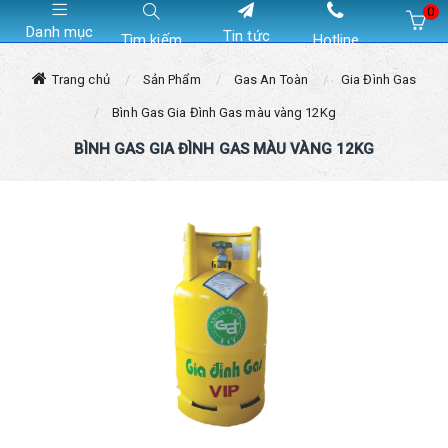
0
Danh mục
Tin tức
Tìm kiếm
Hotline
Hiện chưa có sản phẩm nào trong giỏ hàng của bạn
Trang chủ
Sản Phẩm
Gas An Toàn
Gia Đình Gas
Bình Gas Gia Đình Gas màu vàng 12Kg
BÌNH GAS GIA ĐÌNH GAS MÀU VÀNG 12KG