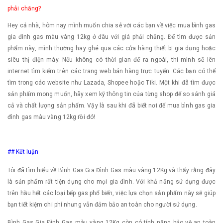
phải chăng?
Hey cả nhà, hôm nay mình muốn chia sẻ với các bạn về việc mua bình gas
gia đình gas màu vàng 12kg ở đâu với giá phải chăng. Để tìm được sản
phẩm này, mình thường hay ghé qua các cửa hàng thiết bị gia dụng hoặc
siêu thị điện máy. Nếu không có thời gian để ra ngoài, thì mình sẽ lên
internet tìm kiếm trên các trang web bán hàng trực tuyến. Các bạn có thể
tìm trong các website như Lazada, Shopee hoặc Tiki. Một khi đã tìm được
sản phẩm mong muốn, hãy xem kỹ thông tin của từng shop để so sánh giá
cả và chất lượng sản phẩm. Vậy là sau khi đã biết nơi để mua bình gas gia
đình gas màu vàng 12kg rồi đó!
## Kết luận
Tôi đã tìm hiểu về Bình Gas Gia Đình Gas màu vàng 12Kg và thấy rằng đây
là sản phẩm rất tiện dụng cho mọi gia đình. Với khả năng sử dụng được
trên hầu hết các loại bếp gas phổ biến, việc lựa chọn sản phẩm này sẽ giúp
bạn tiết kiệm chi phí nhưng vẫn đảm bảo an toàn cho người sử dụng.
Bình Gas Gia Đình Gas màu vàng 12Kg còn có tính năng bảo vệ an toàn