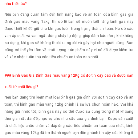
như thế nào?
Nếu bạn đang quan tâm đến tính năng bảo vệ an toàn của bình gas gia
đình gas màu vàng 12kg, thì có lẽ bạn sẽ muốn biết rằng bình gas này
được thiết kế để giữ cho khí gas luôn trong trạng thái an toàn. Nó có các
van áp suất và van ngắt dòng chảy tự động, giúp đảm bảo rằng khi không
sử dụng, khí gas sẽ không thoát ra ngoài và gây hại cho người dùng. Bạn
cũng có thể yên tâm về chất lượng sản phẩm này vì nó đã được kiểm tra
và xác nhận tuân thủ các tiêu chuẩn an toàn cao nhất.
### Bình Gas Gia Đình Gas màu vàng 12Kg có độ tin cậy cao và được sản
xuất từ chất liệu gì?
Nếu bạn đang tìm kiếm một loại bình gas gia đình với độ tin cậy cao và an
toàn, thì bình gas màu vàng 12kg chính là sự lựa chọn hoàn hảo. Với khả
năng giữ nhiệt tốt, bình gas này có thể được sử dụng trong một khoảng
thời gian rất dài để phục vụ cho nhu cầu của gia đình bạn. Được sản xuất
từ chất liệu chắc chắn và đáp ứng các tiêu chuẩn an toàn cao nhất, bình
gas màu vàng 12kg đã trở thành người bạn đồng hành tin cậy của không ít