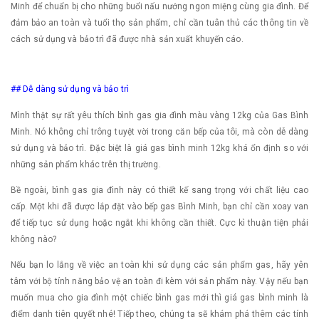
Minh để chuẩn bị cho những buổi nấu nướng ngon miệng cùng gia đình. Để
đảm bảo an toàn và tuổi thọ sản phẩm, chỉ cần tuân thủ các thông tin về
cách sử dụng và bảo trì đã được nhà sản xuất khuyến cáo.
## Dễ dàng sử dụng và bảo trì
Mình thật sự rất yêu thích bình gas gia đình màu vàng 12kg của Gas Bình
Minh. Nó không chỉ trông tuyệt vời trong căn bếp của tôi, mà còn dễ dàng
sử dụng và bảo trì. Đặc biệt là giá gas bình minh 12kg khá ổn định so với
những sản phẩm khác trên thị trường.
Bề ngoài, bình gas gia đình này có thiết kế sang trọng với chất liệu cao
cấp. Một khi đã được lắp đặt vào bếp gas Bình Minh, bạn chỉ cần xoay van
để tiếp tục sử dụng hoặc ngắt khi không cần thiết. Cực kì thuận tiện phải
không nào?
Nếu bạn lo lắng về việc an toàn khi sử dụng các sản phẩm gas, hãy yên
tâm với bộ tính năng bảo vệ an toàn đi kèm với sản phẩm này. Vậy nếu bạn
muốn mua cho gia đình một chiếc bình gas mới thì giá gas bình minh là
điểm danh tiên quyết nhé! Tiếp theo, chúng ta sẽ khám phá thêm các tính