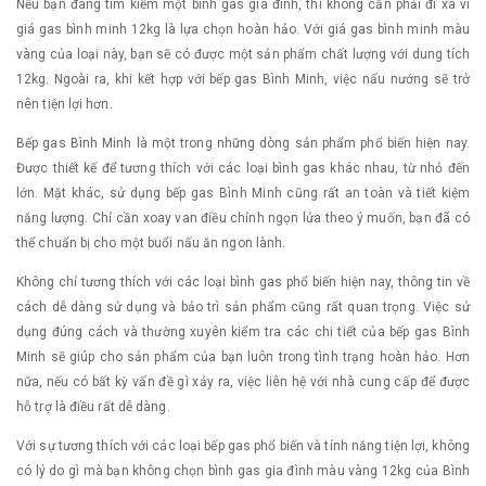
Nếu bạn đang tìm kiếm một bình gas gia đình, thì không cần phải đi xa vì
giá gas bình minh 12kg là lựa chọn hoàn hảo. Với giá gas bình minh màu
vàng của loại này, bạn sẽ có được một sản phẩm chất lượng với dung tích
12kg. Ngoài ra, khi kết hợp với bếp gas Bình Minh, việc nấu nướng sẽ trở
nên tiện lợi hơn.
Bếp gas Bình Minh là một trong những dòng sản phẩm phổ biến hiện nay.
Được thiết kế để tương thích với các loại bình gas khác nhau, từ nhỏ đến
lớn. Mặt khác, sử dụng bếp gas Bình Minh cũng rất an toàn và tiết kiệm
năng lượng. Chỉ cần xoay van điều chỉnh ngọn lửa theo ý muốn, bạn đã có
thể chuẩn bị cho một buổi nấu ăn ngon lành.
Không chỉ tương thích với các loại bình gas phổ biến hiện nay, thông tin về
cách dễ dàng sử dụng và bảo trì sản phẩm cũng rất quan trọng. Việc sử
dụng đúng cách và thường xuyên kiểm tra các chi tiết của bếp gas Bình
Minh sẽ giúp cho sản phẩm của bạn luôn trong tình trạng hoàn hảo. Hơn
nữa, nếu có bất kỳ vấn đề gì xảy ra, việc liên hệ với nhà cung cấp để được
hỗ trợ là điều rất dễ dàng.
Với sự tương thích với các loại bếp gas phổ biến và tính năng tiện lợi, không
có lý do gì mà bạn không chọn bình gas gia đình màu vàng 12kg của Bình