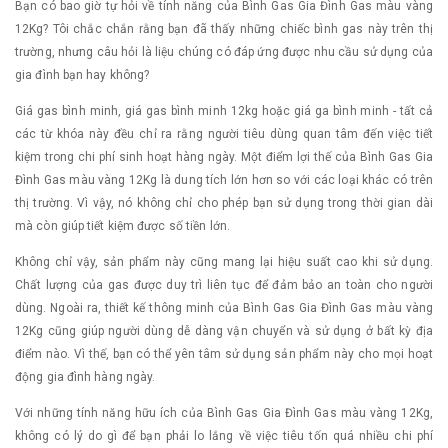
Bạn có bao giờ tự hỏi về tính năng của Bình Gas Gia Đình Gas màu vàng
12Kg? Tôi chắc chắn rằng bạn đã thấy những chiếc bình gas này trên thị
trường, nhưng câu hỏi là liệu chúng có đáp ứng được nhu cầu sử dụng của
gia đình bạn hay không?
Giá gas bình minh, giá gas bình minh 12kg hoặc giá ga bình minh - tất cả
các từ khóa này đều chỉ ra rằng người tiêu dùng quan tâm đến việc tiết
kiệm trong chi phí sinh hoạt hàng ngày. Một điểm lợi thế của Bình Gas Gia
Đình Gas màu vàng 12Kg là dung tích lớn hơn so với các loại khác có trên
thị trường. Vì vậy, nó không chỉ cho phép bạn sử dụng trong thời gian dài
mà còn giúp tiết kiệm được số tiền lớn.
Không chỉ vậy, sản phẩm này cũng mang lại hiệu suất cao khi sử dụng.
Chất lượng của gas được duy trì liên tục để đảm bảo an toàn cho người
dùng. Ngoài ra, thiết kế thông minh của Bình Gas Gia Đình Gas màu vàng
12Kg cũng giúp người dùng dễ dàng vận chuyển và sử dụng ở bất kỳ địa
điểm nào. Vì thế, bạn có thể yên tâm sử dụng sản phẩm này cho mọi hoạt
động gia đình hàng ngày.
Với những tính năng hữu ích của Bình Gas Gia Đình Gas màu vàng 12Kg,
không có lý do gì để bạn phải lo lắng về việc tiêu tốn quá nhiều chi phí