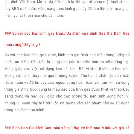
gia đình Việt Nam. Một ví dụ điển hình là khi bạn tổ chức một buổi picnic
hay BBQ cuối tuần, việc mang theo bình gas này để làm thịt luôn mang lại
niềm vui và thoải mái cho cả nhóm.
### So với các loại bình gas khác, Ưu điểm của Bình Gas Gia Đình Gas
màu vàng 12Kg là gì?
So với các loại bình gas khác, bình gas gia đình gas màu vàng 12kg có
nhiều ưu điểm. Đầu tiên là dung tích của bình lớn hơn so với những loại
khác, giúp cho việc sử dụng kéo dài hơn. Bởi vì kích thước to hơn nên
không cần phải thay mới quá thường xuyên. Thứ hai là chất liệu sản xuất
rất an toàn và độ tin cậy cao, người dùng hoàn toàn yên tâm khi sử dụng
trong gia đình. Cuối cùng là màu sắc của bình gas được thiết kế theo kiểu
sang trọng và hiện đại, giúp cho căn phòng trở nên sinh động hơn. Vì
những ưu điểm này mà tôi luôn tin tưởng vào sản phẩm này để sử dụng
trong gia đình của mình.
### Bình Gas Gia Đình Gas màu vàng 12Kg có thể mua ở đâu với giá cả