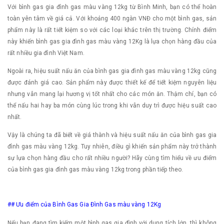
Với bình gas gia đình gas màu vàng 12kg từ Bình Minh, bạn có thể hoàn
toàn yên tâm về giá cả. Với khoảng 400 ngàn VNĐ cho một bình gas, sản
phẩm này là rất tiết kiệm so với các loại khác trên thị trường. Chính điểm
này khiến bình gas gia đình gas màu vàng 12Kg là lựa chọn hàng đầu của
rất nhiều gia đình Việt Nam.
Ngoài ra, hiệu suất nấu ăn của bình gas gia đình gas màu vàng 12kg cũng
được đánh giá cao. Sản phẩm này được thiết kế để tiết kiệm nguyên liệu
nhưng vẫn mang lại hương vị tốt nhất cho các món ăn. Thậm chí, bạn có
thể nấu hai hay ba món cùng lúc trong khi vẫn duy trì được hiệu suất cao
nhất.
Vậy là chúng ta đã biết về giá thành và hiệu suất nấu ăn của bình gas gia
đình gas màu vàng 12kg. Tuy nhiên, điều gì khiến sản phẩm này trở thành
sự lựa chọn hàng đầu cho rất nhiều người? Hãy cùng tìm hiểu về ưu điểm
của bình gas gia đình gas màu vàng 12kg trong phần tiếp theo.
## Ưu điểm của Bình Gas Gia Đình Gas màu vàng 12Kg
Nếu bạn đang tìm kiếm một bình gas gia đình với dung tích lớn, thì không