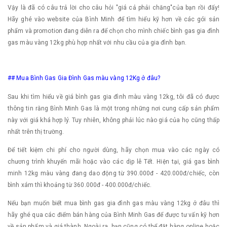
Vậy là đã có câu trả lời cho câu hỏi "giá cả phải chăng"của bạn rồi đấy!
Hãy ghé vào website của Bình Minh để tìm hiểu kỹ hơn về các gói sản
phẩm và promotion đang diễn ra để chọn cho mình chiếc bình gas gia đình
gas màu vàng 12kg phù hợp nhất với nhu cầu của gia đình bạn.
## Mua Bình Gas Gia Đình Gas màu vàng 12Kg ở đâu?
Sau khi tìm hiểu về giá bình gas gia đình màu vàng 12kg, tôi đã có được
thông tin rằng Bình Minh Gas là một trong những nơi cung cấp sản phẩm
này với giá khá hợp lý. Tuy nhiên, không phải lúc nào giá của họ cũng thấp
nhất trên thị trường.
Để tiết kiệm chi phí cho người dùng, hãy chọn mua vào các ngày có
chương trình khuyến mãi hoặc vào các dịp lễ Tết. Hiện tại, giá gas bình
minh 12kg màu vàng đang dao động từ 390.000đ - 420.000đ/chiếc, còn
bình xám thì khoảng từ 360.000đ - 400.000đ/chiếc.
Nếu bạn muốn biết mua bình gas gia đình gas màu vàng 12kg ở đâu thì
hãy ghé qua các điểm bán hàng của Bình Minh Gas để được tư vấn kỹ hơn
về sản phẩm và giá thành. Ngoài ra, bạn cũng có thể đặt hàng online hoặc