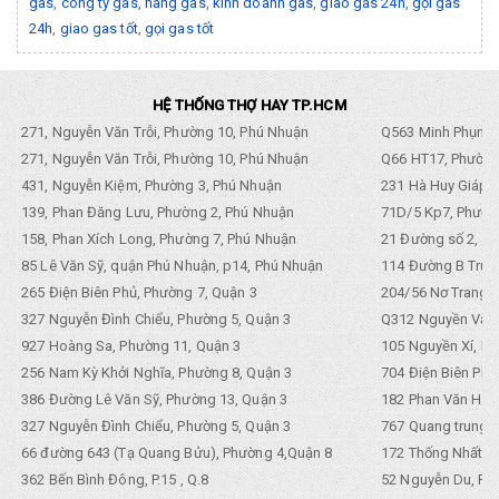
gas
,
công ty gas
,
hãng gas
,
kinh doanh gas
,
giao gas 24h
,
gọi gas
24h
,
giao gas tốt
,
gọi gas tốt
HỆ THỐNG THỢ HAY TP.HCM
271, Nguyễn Văn Trỗi, Phường 10, Phú Nhuận
Q563 Minh Phụng,
271, Nguyễn Văn Trỗi, Phường 10, Phú Nhuận
Q66 HT17, Phường
431, Nguyễn Kiệm, Phường 3, Phú Nhuận
231 Hà Huy Giáp, 
139, Phan Đăng Lưu, Phường 2, Phú Nhuận
71D/5 Kp7, Phường
158, Phan Xích Long, Phường 7, Phú Nhuận
21 Đường số 2, KP
85 Lê Văn Sỹ, quận Phú Nhuận, p14, Phú Nhuận
114 Đường B Trưng
265 Điện Biên Phủ, Phường 7, Quận 3
204/56 Nơ Trang L
327 Nguyễn Đình Chiểu, Phường 5, Quận 3
Q312 Nguyền Văn 
927 Hoàng Sa, Phường 11, Quận 3
105 Nguyền Xí, Ph
256 Nam Kỳ Khởi Nghĩa, Phường 8, Quận 3
704 Điện Biên Phũ 
386 Đường Lê Văn Sỹ, Phường 13, Quận 3
182 Phan Văn Hân,
327 Nguyễn Đình Chiểu, Phường 5, Quận 3
767 Quang trung, 
66 đường 643 (Tạ Quang Bửu), Phường 4,Quận 8
172 Thống Nhất. P
362 Bến Bình Đông, P.15 , Q.8
52 Nguyễn Du, Ph