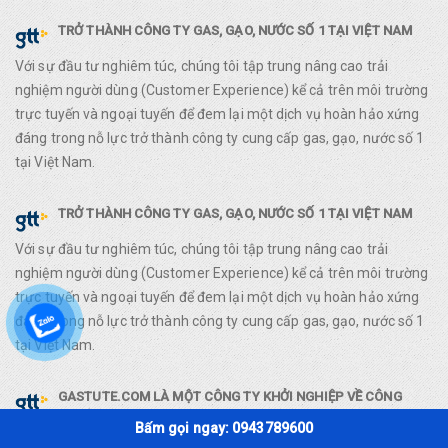
TRỞ THÀNH CÔNG TY GAS, GẠO, NƯỚC SỐ 1 TẠI VIỆT NAM
Với sự đầu tư nghiêm túc, chúng tôi tập trung nâng cao trải
nghiệm người dùng (Customer Experience) kể cả trên môi trường
trực tuyến và ngoại tuyến để đem lại một dịch vụ hoàn hảo xứng
đáng trong nỗ lực trở thành công ty cung cấp gas, gạo, nước số 1
tại Việt Nam.
TRỞ THÀNH CÔNG TY GAS, GẠO, NƯỚC SỐ 1 TẠI VIỆT NAM
Với sự đầu tư nghiêm túc, chúng tôi tập trung nâng cao trải
nghiệm người dùng (Customer Experience) kể cả trên môi trường
trực tuyến và ngoại tuyến để đem lại một dịch vụ hoàn hảo xứng
đáng trong nỗ lực trở thành công ty cung cấp gas, gạo, nước số 1
tại Việt Nam.
GASTUTE.COM LÀ MỘT CÔNG TY KHỞI NGHIỆP VỀ CÔNG
NGHỆ (IT STARTUP).
Bấm gọi ngay: 0943789600
GASTUTE.COM được thành lập đầu tiên bởi anh Lê Dương Long,