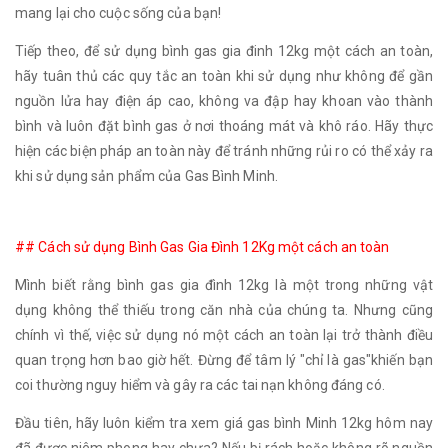
mang lại cho cuộc sống của bạn!
Tiếp theo, để sử dụng bình gas gia đinh 12kg một cách an toàn,
hãy tuân thủ các quy tắc an toàn khi sử dụng như không để gần
nguồn lửa hay điện áp cao, không va đập hay khoan vào thành
bình và luôn đặt bình gas ở nơi thoáng mát và khô ráo. Hãy thực
hiện các biện pháp an toàn này để tránh những rủi ro có thể xảy ra
khi sử dụng sản phẩm của Gas Bình Minh.
## Cách sử dụng Bình Gas Gia Đình 12Kg một cách an toàn
Mình biết rằng bình gas gia đình 12kg là một trong những vật
dụng không thể thiếu trong căn nhà của chúng ta. Nhưng cũng
chính vì thế, việc sử dụng nó một cách an toàn lại trở thành điều
quan trọng hơn bao giờ hết. Đừng để tâm lý "chỉ là gas"khiến bạn
coi thường nguy hiểm và gây ra các tai nạn không đáng có.
Đầu tiên, hãy luôn kiểm tra xem giá gas bình Minh 12kg hôm nay
đã được niêm phong hay chưa? Nếu bị rách hoặc không rõ nguồn