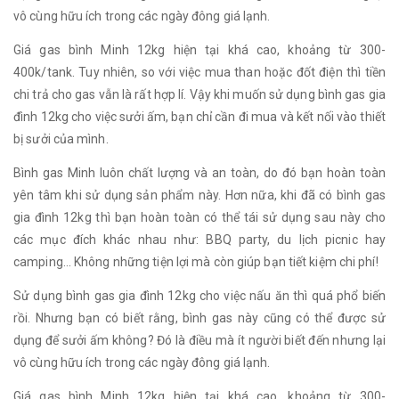
vô cùng hữu ích trong các ngày đông giá lạnh.
Giá gas bình Minh 12kg hiện tại khá cao, khoảng từ 300-
400k/tank. Tuy nhiên, so với việc mua than hoặc đốt điện thì tiền
chi trả cho gas vẫn là rất hợp lí. Vậy khi muốn sử dụng bình gas gia
đình 12kg cho việc sưởi ấm, bạn chỉ cần đi mua và kết nối vào thiết
bị sưởi của mình.
Bình gas Minh luôn chất lượng và an toàn, do đó bạn hoàn toàn
yên tâm khi sử dụng sản phẩm này. Hơn nữa, khi đã có bình gas
gia đình 12kg thì bạn hoàn toàn có thể tái sử dụng sau này cho
các mục đích khác nhau như: BBQ party, du lịch picnic hay
camping... Không những tiện lợi mà còn giúp bạn tiết kiệm chi phí!
Sử dụng bình gas gia đình 12kg cho việc nấu ăn thì quá phổ biến
rồi. Nhưng bạn có biết rằng, bình gas này cũng có thể được sử
dụng để sưởi ấm không? Đó là điều mà ít người biết đến nhưng lại
vô cùng hữu ích trong các ngày đông giá lạnh.
Giá gas bình Minh 12kg hiện tại khá cao, khoảng từ 300-