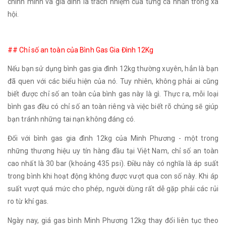
chính mình và gia đình là trách nhiệm của từng cá nhân trong xã
hội.
## Chỉ số an toàn của Bình Gas Gia Đình 12Kg
Nếu bạn sử dụng bình gas gia đình 12kg thường xuyên, hẳn là bạn
đã quen với các biểu hiện của nó. Tuy nhiên, không phải ai cũng
biết được chỉ số an toàn của bình gas này là gì. Thực ra, mỗi loại
bình gas đều có chỉ số an toàn riêng và việc biết rõ chúng sẽ giúp
bạn tránh những tai nạn không đáng có.
Đối với bình gas gia đình 12kg của Minh Phương - một trong
những thương hiệu uy tín hàng đầu tại Việt Nam, chỉ số an toàn
cao nhất là 30 bar (khoảng 435 psi). Điều này có nghĩa là áp suất
trong bình khi hoạt động không được vượt qua con số này. Khi áp
suất vượt quá mức cho phép, người dùng rất dễ gặp phải các rủi
ro từ khí gas.
Ngày nay, giá gas bình Minh Phương 12kg thay đổi liên tục theo