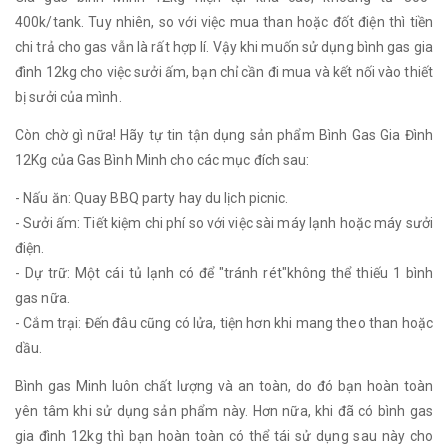
400k/tank. Tuy nhiên, so với việc mua than hoặc đốt điện thì tiền
chi trả cho gas vẫn là rất hợp lí. Vậy khi muốn sử dụng bình gas gia
đình 12kg cho việc sưởi ấm, bạn chỉ cần đi mua và kết nối vào thiết
bị sưởi của mình.
Còn chờ gì nữa! Hãy tự tin tận dụng sản phẩm Bình Gas Gia Đình
12Kg của Gas Bình Minh cho các mục đích sau:
- Nấu ăn: Quay BBQ party hay du lịch picnic.
- Sưởi ấm: Tiết kiệm chi phí so với việc sài máy lạnh hoặc máy sưởi
điện.
- Dự trữ: Một cái tủ lạnh có để "tránh rét"không thể thiếu 1 bình
gas nữa.
- Cắm trại: Đến đâu cũng có lửa, tiện hơn khi mang theo than hoặc
dầu.
Bình gas Minh luôn chất lượng và an toàn, do đó bạn hoàn toàn
yên tâm khi sử dụng sản phẩm này. Hơn nữa, khi đã có bình gas
gia đình 12kg thì bạn hoàn toàn có thể tái sử dụng sau này cho