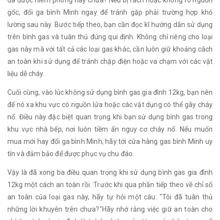
gốc, đổi ga bình Minh ngay để tránh gặp phải trường hợp khó
lường sau này. Bước tiếp theo, bạn cần đọc kĩ hướng dẫn sử dụng
trên bình gas và tuân thủ đúng qui định. Không chỉ riêng cho loại
gas này mà với tất cả các loại gas khác, cần luôn giữ khoảng cách
an toàn khi sử dụng để tránh chập điện hoặc va chạm với các vật
liệu dễ cháy.
Cuối cùng, vào lúc không sử dụng bình gas gia đình 12kg, bạn nên
để nó xa khu vực có nguồn lửa hoặc các vật dụng có thể gây cháy
nổ. Điều này đặc biệt quan trọng khi bạn sử dụng bình gas trong
khu vực nhà bếp, nơi luôn tiềm ẩn nguy cơ cháy nổ. Nếu muốn
mua mới hay đổi ga bình Minh, hãy tới cửa hàng gas bình Minh uy
tín và đảm bảo để được phục vụ chu đáo.
Vậy là đã xong ba điều quan trọng khi sử dụng bình gas gia đình
12kg một cách an toàn rồi. Trước khi qua phần tiếp theo về chỉ số
an toàn của loại gas này, hãy tự hỏi một câu: "Tôi đã tuân thủ
những lời khuyên trên chưa?"Hãy nhớ rằng việc giữ an toàn cho