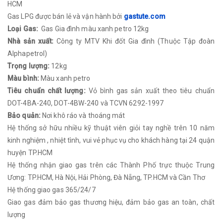
HCM
Gas LPG được bán lẻ và vận hành bởi
gastute.com
Loại Gas:
Gas Gia đình màu xanh petro 12kg
Nhà sản xuất:
Công ty MTV Khi đốt Gia đình (Thuộc Tập đoàn
Alphapetrol)
Trọng lượng:
12kg
Màu bình:
Màu xanh petro
Tiêu chuẩn chất lượng:
Vỏ bình gas sản xuất theo tiêu chuẩn
DOT-4BA-240, DOT-4BW-240 và TCVN 6292-1997
Bảo quản:
Nơi khô ráo và thoáng mát
Hệ thống sở hữu nhiều kỹ thuật viên giỏi tay nghề trên 10 năm
kinh nghiệm , nhiệt tình, vui vẻ phục vụ cho khách hàng tại 24 quận
huyện TP.HCM
Hệ thống nhận giao gas trên các Thành Phố trực thuộc Trung
Ương: TP.HCM, Hà Nội, Hải Phòng, Đà Nẵng, TP.HCM và Cần Thơ
Hệ thống giao gas 365/24/7
Giao gas đảm bảo gas thương hiệu, đảm bảo gas an toàn, chất
lượng