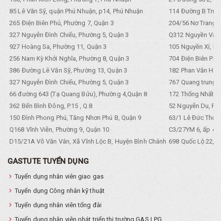
85 Lê Văn Sỹ, quận Phú Nhuận, p14, Phú Nhuận
114 Đường B Trưng
265 Điện Biên Phủ, Phường 7, Quận 3
204/56 Nơ Trang L
327 Nguyễn Đình Chiểu, Phường 5, Quận 3
Q312 Nguyền Văn 
927 Hoàng Sa, Phường 11, Quận 3
105 Nguyền Xí, Ph
256 Nam Kỳ Khởi Nghĩa, Phường 8, Quận 3
704 Điện Biên Phũ 
386 Đường Lê Văn Sỹ, Phường 13, Quận 3
182 Phan Văn Hân,
327 Nguyễn Đình Chiểu, Phường 5, Quận 3
767 Quang trung, 
66 đường 643 (Tạ Quang Bửu), Phường 4,Quận 8
172 Thống Nhất. P
362 Bến Bình Đông, P.15 , Q.8
52 Nguyễn Du, Ph
150 Đình Phong Phú, Tăng Nhơn Phú B, Quận 9
63/1 Lê Đức Thọ, 
Q168 Vĩnh Viễn, Phường 9, Quận 10
C3/27YM 6, ấp 4, 
D15/21A Võ Văn Vân, Xã Vĩnh Lộc B, Huyện Bình Chánh
698 Quốc Lộ 22, Tổ
GASTUTE TUYỂN DỤNG
Tuyển dụng nhân viên giao gas
Tuyển dụng Công nhân kỹ thuật
Tuyển dụng nhân viên tổng đài
Tuyển dụng nhân viên phát triển thị trường GAS LPG