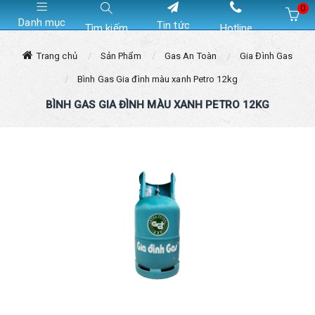
0
Danh mục
Tin tức
Tìm kiếm
Hotline
Hiện chưa có sản phẩm nào trong giỏ hàng của bạn
Trang chủ
Sản Phẩm
Gas An Toàn
Gia Đình Gas
Bình Gas Gia đình màu xanh Petro 12kg
BÌNH GAS GIA ĐÌNH MÀU XANH PETRO 12KG