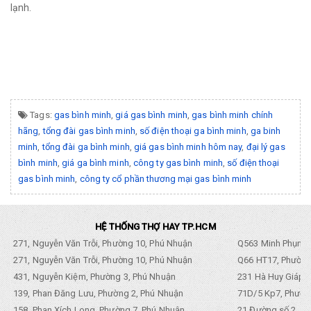
lạnh.
Tags:
gas bình minh
,
giá gas bình minh
,
gas bình minh chính
hãng
,
tổng đài gas bình minh
,
số điện thoại ga bình minh
,
ga binh
minh
,
tổng đài ga bình minh
,
giá gas bình minh hôm nay
,
đại lý gas
bình minh
,
giá ga bình minh
,
công ty gas bình minh
,
số điện thoại
gas bình minh
,
công ty cổ phần thương mại gas bình minh
HỆ THỐNG THỢ HAY TP.HCM
271, Nguyễn Văn Trỗi, Phường 10, Phú Nhuận
Q563 Minh Phụng,
271, Nguyễn Văn Trỗi, Phường 10, Phú Nhuận
Q66 HT17, Phường
431, Nguyễn Kiệm, Phường 3, Phú Nhuận
231 Hà Huy Giáp, 
139, Phan Đăng Lưu, Phường 2, Phú Nhuận
71D/5 Kp7, Phường
158, Phan Xích Long, Phường 7, Phú Nhuận
21 Đường số 2, KP