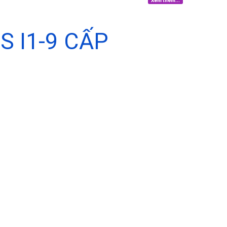
Xem thêm...
 I1-9 CẤP