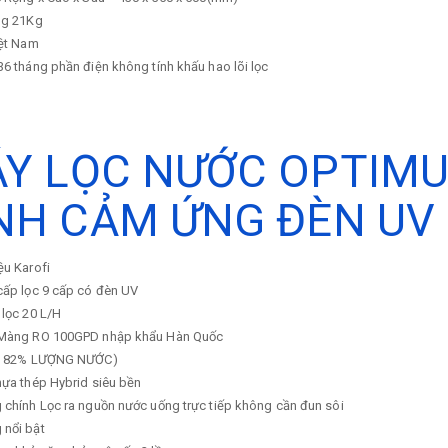
ng
21Kg
ệt Nam
36 tháng phần điện không tính khấu hao lõi lọc
Y LỌC NƯỚC OPTIMUS
NH CẢM ỨNG ĐÈN UV
ệu
Karofi
cấp lọc
9 cấp có đèn UV
 lọc
20 L/H
Màng RO 100GPD nhập khẩu Hàn Quốc
ỆM 82% LƯỢNG NƯỚC)
ựa thép Hybrid siêu bền
 chính
Lọc ra nguồn nước uống trực tiếp không cần đun sôi
 nổi bật