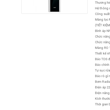
Thương hi
Hệ thông 
Công suất
Màng lọc
(TIẾT KI
Bình áp
Nh
Chức năng
Chức năn
Màng RO 
Thiết kế 
Báo TDS đ
Báo chính 
Tự sục rử
Báo rò gỉ 
Bơm
Radi
Điện áp
22
Điện năng 
Kích thước
Thời gian