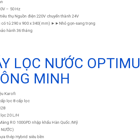
an
0V – 50 Hz
tiêu thụ
Nguồn điện 220V chuyển thành 24V
 có tủ
290 x 900 x 340( mm) ►►Nhỏ gọn-sang trọng
 bảo hành
36 tháng
Y LỌC NƯỚC OPTIMUS
ÔNG MINH
ệu
Karofi
cấp lọc
8 cấp lọc
128
 lọc
20 L/H
Màng RO 100GPD nhập khẩu Hàn Quốc /Mỹ
M NƯỚC)
ựa thép Hybrid siêu bền