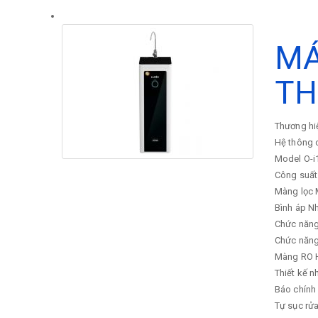
MÁ
TH
Thương hi
Hệ thông 
Model
O-i
Công suất
Màng lọc
Bình áp
Nh
Chức năng
Chức năn
Màng RO Hà
Thiết kế 
Báo chính 
Tự sục rử