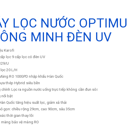
Y LỌC NƯỚC OPTIMUS
ÔNG MINH ĐÈN UV
ệu
Karofi
cấp lọc
9 cấp lọc có đèn UV
129/U
 lọc
20 L/H
Màng RO 100GPD nhập khẩu Hàn Quốc
ựa thép Hybrid siêu bền
 chính
Lọc ra nguồn nước uống trực tiếp không cần đun sôi
g nổi bật
n Quốc tăng hiệu suất lọc, giảm xả thải
nhỏ gọn: chiều rộng 29cm, cao 90cm, sâu 35cm
xác thời gian thay lõi
a màng bảo vệ màng RO