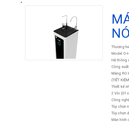
MÁ
NÓ
Thương hi
Model
O-
Hệ thông 
Công suất
Màng RO Hà
(TIẾT KIỆ
Thiết kế 
2 Vòi (01 
Công nghệ 
Tùy chọn n
Tùy chọn d
Màn hình 