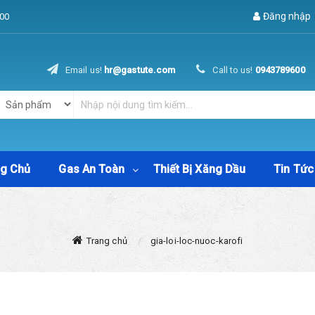
Đăng nhập
00
Email us!
hr@gastute.com
Call to us!
0943789600
ng Chủ
Gas An Toàn
Thiết Bị Xăng Dầu
Tin Tức
Trang chủ
gia-loi-loc-nuoc-karofi