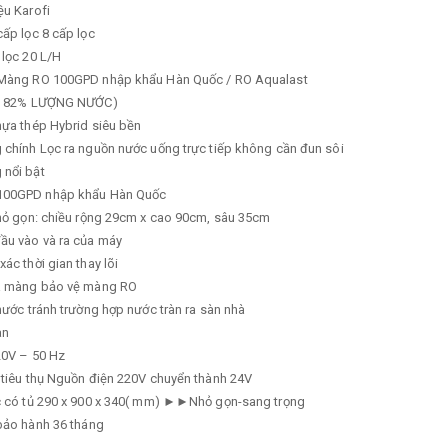
ệu
Karofi
cấp lọc
8 cấp lọc
 lọc
20 L/H
Màng RO 100GPD nhập khẩu Hàn Quốc / RO Aqualast
ỆM 82% LƯỢNG NƯỚC)
ựa thép Hybrid siêu bền
 chính
Lọc ra nguồn nước uống trực tiếp không cần đun sôi
g nổi bật
100GPD nhập khẩu Hàn Quốc
nhỏ gọn: chiều rộng 29cm x cao 90cm, sâu 35cm
ầu vào và ra của máy
xác thời gian thay lõi
a màng bảo vệ màng RO
nước tránh trường hợp nước tràn ra sàn nhà
an
0V – 50 Hz
tiêu thụ
Nguồn điện 220V chuyển thành 24V
 có tủ
290 x 900 x 340( mm) ►►Nhỏ gọn-sang trọng
 bảo hành
36 tháng