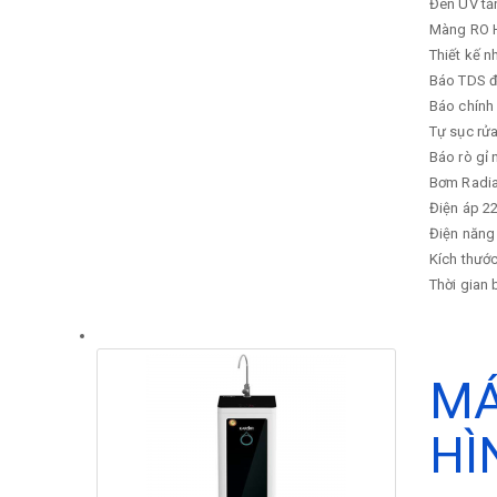
Đèn UV tă
Màng RO Hà
Thiết kế 
Báo TDS đ
Báo chính 
Tự sục rử
Báo rò gỉ 
Bơm
Radi
Điện áp
22
Điện năng 
Kích thước
Thời gian
MÁ
HÌ