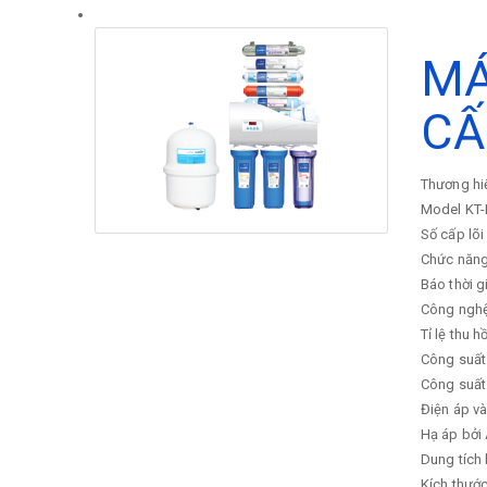
MÁ
CẤ
Thương hi
Model
KT-
Số cấp lõi
Chức năng
Báo thời g
Công ngh
Tỉ lệ thu h
Công suất
Công suất 
Điện áp v
Hạ áp bởi
Dung tích
Kích thướ