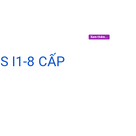
Xem thêm...
 I1-8 CẤP