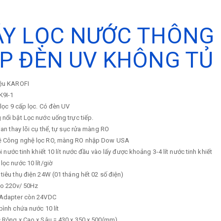
Y LỌC NƯỚC THÔNG 
P ĐÈN UV KHÔNG TỦ
ệu
KAROFI
K9I-1
 lọc
9 cấp lọc. Có đèn UV
 nổi bật
Lọc nước uống trực tiếp.
ian thay lõi cụ thể, tự sục rửa màng RO
ệ
Công nghệ lọc RO, màng RO nhập Dow USA
ồi nước tinh khiết
10 lít nước đầu vào lấy được khoảng 3-4 lít nước tinh khiết
 lọc nước
10 lít/giờ
tiêu thụ điện
24W (01 tháng hết 02 số điện)
ào
220v/ 50Hz
 Adapter còn 24VDC
 bình chứa nước
10 lít
c
Rộng x Cao x Sâu = 430 x 350 x 500(mm)