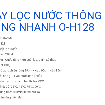
Y LỌC NƯỚC THÔNG 
NG NHANH O-H128
ệu
Karofi
H128
cấp lọc
8 cấp
 lọc
20 L/H
n Quốc tăng hiệu suất lọc, giảm xả thải,
M NƯỚC)
nhỏ gọn: chiều rộng 29cm x cao 90cm, sâu 35cm
vòi nóng, 01 vòi nước tinh khiết)
làm nóng nhanh tức thì tới 99°C.
hiệt độ: 25°C, 45°C, 75°C, 99°C.
ung tích: 180ml; 300ml; 900ml.
cảm ứng hiện đại.