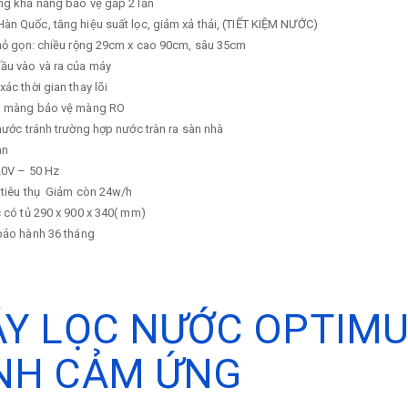
ng khả năng bảo vệ gấp 2 lần
n Quốc, tăng hiệu suất lọc, giảm xả thải, (TIẾT KIỆM NƯỚC)
nhỏ gọn: chiều rộng 29cm x cao 90cm, sâu 35cm
ầu vào và ra của máy
xác thời gian thay lõi
a màng bảo vệ màng RO
nước tránh trường hợp nước tràn ra sàn nhà
an
0V – 50 Hz
tiêu thụ
Giảm còn 24w/h
 có tủ
290 x 900 x 340( mm)
 bảo hành
36 tháng
Y LỌC NƯỚC OPTIMUS
NH CẢM ỨNG