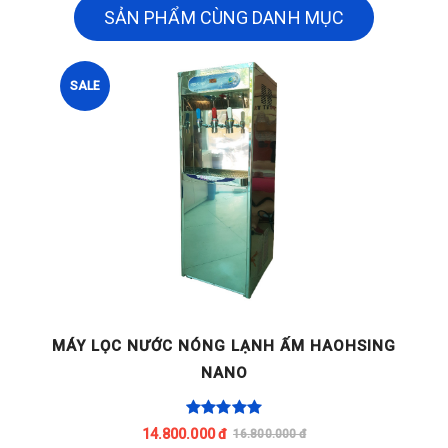
SẢN PHẨM CÙNG DANH MỤC
SALE
G
MÁY LỌC NƯỚC NÓNG LẠNH ẤM HAOHSING
NANO
14.800.000 đ
16.800.000 đ