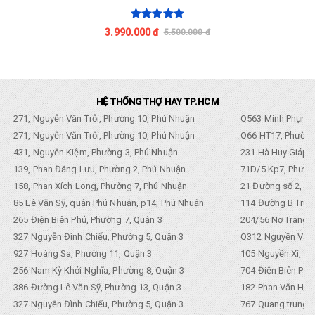
3.990.000 đ
5.500.000 đ
HỆ THỐNG THỢ HAY TP.HCM
271, Nguyễn Văn Trỗi, Phường 10, Phú Nhuận
Q563 Minh Phụng,
271, Nguyễn Văn Trỗi, Phường 10, Phú Nhuận
Q66 HT17, Phường
431, Nguyễn Kiệm, Phường 3, Phú Nhuận
231 Hà Huy Giáp, 
139, Phan Đăng Lưu, Phường 2, Phú Nhuận
71D/5 Kp7, Phường
158, Phan Xích Long, Phường 7, Phú Nhuận
21 Đường số 2, KP
85 Lê Văn Sỹ, quận Phú Nhuận, p14, Phú Nhuận
114 Đường B Trưng
265 Điện Biên Phủ, Phường 7, Quận 3
204/56 Nơ Trang L
327 Nguyễn Đình Chiểu, Phường 5, Quận 3
Q312 Nguyền Văn 
927 Hoàng Sa, Phường 11, Quận 3
105 Nguyền Xí, Ph
256 Nam Kỳ Khởi Nghĩa, Phường 8, Quận 3
704 Điện Biên Phũ 
386 Đường Lê Văn Sỹ, Phường 13, Quận 3
182 Phan Văn Hân,
327 Nguyễn Đình Chiểu, Phường 5, Quận 3
767 Quang trung, 