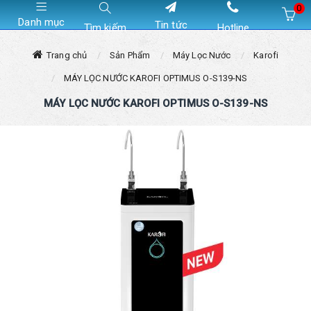
0
Danh mục
Tin tức
Tìm kiếm
Hotline
Hiện chưa có sản phẩm nào trong giỏ hàng của bạn
Trang chủ
Sản Phẩm
Máy Lọc Nước
Karofi
MÁY LỌC NƯỚC KAROFI OPTIMUS O-S139-NS
MÁY LỌC NƯỚC KAROFI OPTIMUS O-S139-NS