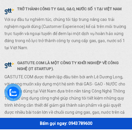
TRỞ THÀNH CÔNG TY GAS, GẠO, NƯỚC SỐ 1 TẠI VIỆT NAM
Với sự đầu tư nghiêm túc, chúng tôi tập trung nâng cao trải
nghiệm người dùng (Customer Experience) kể cả trên môi trường
trực tuyến và ngoại tuyến để đem lại một dịch vụ hoàn hảo xứng
đáng trong nỗ lực trở thành công ty cung cấp gas, gạo, nước số 1
tại Việt Nam.
GASTUTE.COM LÀ MỘT CÔNG TY KHỞI NGHIỆP VỀ CÔNG
NGHỆ (IT STARTUP).
GASTUTE.COM được thành lập đầu tiên bởi anh Lê Dương Long,
với mong muốn xây dựng một hệ sinh thái GAS- GẠO - NƯỚC cho
hàng tiêu dùng tại Việt Nam đựa trên nền tảng Công Nghệ Thông
Tin. Việc ứng dụng công nghệ giúp chúng tôi tiết kiệm những quy
trình không cần thiết để giảm giá thành sản phẩm và giải quyết
được nhiều bài toán lớn về chuỗi cung ứng gas, gạo, nước trên cả
nước.
Bấm gọi ngay: 0943789600