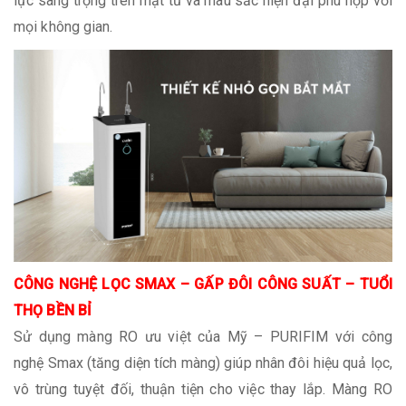
lực sang trọng trên mặt tủ và màu sắc hiện đại phù hợp với
mọi không gian.
CÔNG NGHỆ LỌC SMAX – GẤP ĐÔI CÔNG SUẤT – TUỔI
THỌ BỀN BỈ
Sử dụng màng RO ưu việt của Mỹ – PURIFIM với công
nghệ Smax (tăng diện tích màng) giúp nhân đôi hiệu quả lọc,
vô trùng tuyệt đối, thuận tiện cho việc thay lắp. Màng RO