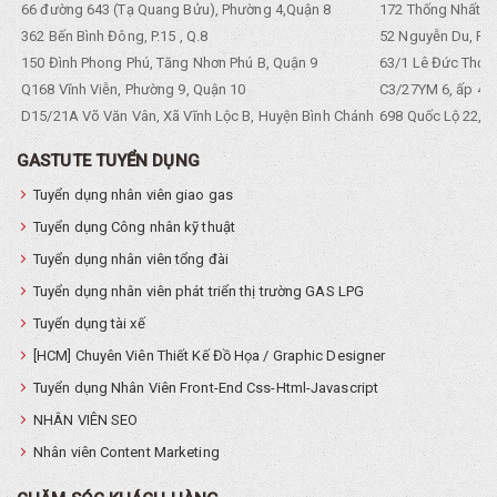
66 đường 643 (Tạ Quang Bửu), Phường 4,Quận 8
172 Thống Nhất. P
362 Bến Bình Đông, P.15 , Q.8
52 Nguyễn Du, Ph
150 Đình Phong Phú, Tăng Nhơn Phú B, Quận 9
63/1 Lê Đức Thọ, 
Q168 Vĩnh Viễn, Phường 9, Quận 10
C3/27YM 6, ấp 4, 
D15/21A Võ Văn Vân, Xã Vĩnh Lộc B, Huyện Bình Chánh
698 Quốc Lộ 22, Tổ
GASTUTE TUYỂN DỤNG
Tuyển dụng nhân viên giao gas
Tuyển dụng Công nhân kỹ thuật
Tuyển dụng nhân viên tổng đài
Tuyển dụng nhân viên phát triển thị trường GAS LPG
Tuyển dụng tài xế
[HCM] Chuyên Viên Thiết Kế Đồ Họa / Graphic Designer
Tuyển dụng Nhân Viên Front-End Css-Html-Javascript
NHÂN VIÊN SEO
Nhân viên Content Marketing