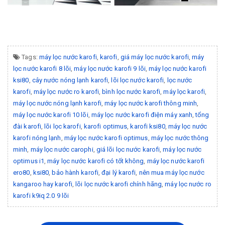
Tags:
máy lọc nước karofi
,
karofi
,
giá máy lọc nước karofi
,
máy
lọc nước karofi 8 lõi
,
máy lọc nước karofi 9 lõi
,
máy lọc nước karofi
ksi80
,
cây nước nóng lạnh karofi
,
lõi lọc nước karofi
,
lọc nước
karofi
,
máy lọc nước ro karofi
,
bình lọc nước karofi
,
máy lọc karofi
,
máy lọc nước nóng lạnh karofi
,
máy lọc nước karofi thông minh
,
máy lọc nước karofi 10 lõi
,
máy lọc nước karofi điện máy xanh
,
tổng
đài karofi
,
lõi lọc karofi
,
karofi optimus
,
karofi ksi80
,
máy lọc nước
karofi nóng lạnh
,
máy lọc nước karofi optimus
,
máy lọc nước thông
minh
,
máy lọc nước carophi
,
giá lõi lọc nước karofi
,
máy lọc nước
optimus i1
,
máy lọc nước karofi có tốt không
,
máy lọc nước karofi
ero80
,
ksi80
,
bảo hành karofi
,
đại lý karofi
,
nên mua máy lọc nước
kangaroo hay karofi
,
lõi lọc nước karofi chính hãng
,
máy lọc nước ro
karofi k9iq 2.0 9 lõi