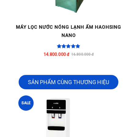
G
MÁY LỌC NƯỚC NÓNG LẠNH ẤM HAOHSING
NANO
14.800.000 đ
16.800.000 đ
SẢN PHẨM CÙNG THƯƠNG HIỆU
SALE