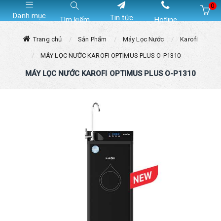
0
Danh mục
Tin tức
Tìm kiếm
Hotline
Hiện chưa có sản phẩm nào trong giỏ hàng của bạn
Trang chủ
Sản Phẩm
Máy Lọc Nước
Karofi
MÁY LỌC NƯỚC KAROFI OPTIMUS PLUS O-P1310
MÁY LỌC NƯỚC KAROFI OPTIMUS PLUS O-P1310