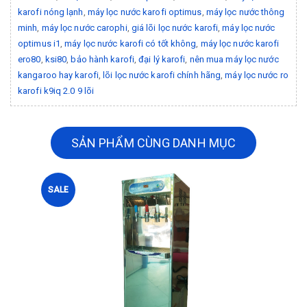
karofi nóng lạnh
,
máy lọc nước karofi optimus
,
máy lọc nước thông
minh
,
máy lọc nước carophi
,
giá lõi lọc nước karofi
,
máy lọc nước
optimus i1
,
máy lọc nước karofi có tốt không
,
máy lọc nước karofi
ero80
,
ksi80
,
bảo hành karofi
,
đại lý karofi
,
nên mua máy lọc nước
kangaroo hay karofi
,
lõi lọc nước karofi chính hãng
,
máy lọc nước ro
karofi k9iq 2.0 9 lõi
SẢN PHẨM CÙNG DANH MỤC
SALE