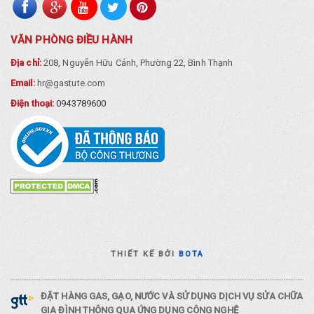
VĂN PHÒNG ĐIỀU HÀNH
Địa chỉ:
208, Nguyễn Hữu Cảnh, Phường 22, Bình Thạnh
Email:
hr@gastute.com
Điện thoại:
0943789600
THIẾT KẾ BỞI
BOTA
ĐẶT HÀNG GAS, GẠO, NƯỚC VÀ SỬ DỤNG DỊCH VỤ SỬA CHỮA
GIA ĐÌNH THÔNG QUA ỨNG DỤNG CÔNG NGHỆ