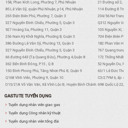
158, Phan Xích Long, Phường 7, Phú Nhuận
21 Đường số 2, KP
85 Lê Văn Sỹ, quận Phú Nhuận, p14, Phú Nhuận
114 Đường B Trưng
265 Điện Biên Phủ, Phường 7, Quận 3
204/56 Nơ Trang L
327 Nguyễn Đình Chiểu, Phường 5, Quận 3
Q312 Nguyền Văn 
927 Hoàng Sa, Phường 11, Quận 3
105 Nguyền Xí, Ph
256 Nam Kỳ Khởi Nghĩa, Phường 8, Quận 3
704 Điện Biên Phũ 
386 Đường Lê Văn Sỹ, Phường 13, Quận 3
182 Phan Văn Hân,
327 Nguyễn Đình Chiểu, Phường 5, Quận 3
767 Quang trung, 
66 đường 643 (Tạ Quang Bửu), Phường 4,Quận 8
172 Thống Nhất. P
362 Bến Bình Đông, P.15 , Q.8
52 Nguyễn Du, Ph
150 Đình Phong Phú, Tăng Nhơn Phú B, Quận 9
63/1 Lê Đức Thọ, 
Q168 Vĩnh Viễn, Phường 9, Quận 10
C3/27YM 6, ấp 4, 
D15/21A Võ Văn Vân, Xã Vĩnh Lộc B, Huyện Bình Chánh
698 Quốc Lộ 22, Tổ
GASTUTE TUYỂN DỤNG
Tuyển dụng nhân viên giao gas
Tuyển dụng Công nhân kỹ thuật
Tuyển dụng nhân viên tổng đài