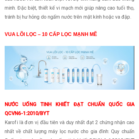
minh. Đặc biệt, thiết kế vi mạch mới giúp nâng cao tuổi thọ,
tránh bị hư hỏng do ngấm nước trên mặt kính hoặc va đập.
VUA LÕI LỌC – 10 CẤP LỌC MẠNH MẼ
NƯỚC UỐNG TINH KHIẾT ĐẠT CHUẨN QUỐC GIA
QCVN6-1:2010/BYT
Karofi là đơn vị đầu tiên và duy nhất đạt 2 chứng nhận cao
nhất về chất lượng máy lọc nước cho gia đình: Quy chuẩn