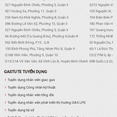
327 Nguyễn Đình Chiểu, Phường 5, Quận 3
Q312 Nguyền Văn 
927 Hoàng Sa, Phường 11, Quận 3
105 Nguyền Xí, Ph
256 Nam Kỳ Khởi Nghĩa, Phường 8, Quận 3
704 Điện Biên Phũ 
386 Đường Lê Văn Sỹ, Phường 13, Quận 3
182 Phan Văn Hân,
327 Nguyễn Đình Chiểu, Phường 5, Quận 3
767 Quang trung, 
66 đường 643 (Tạ Quang Bửu), Phường 4,Quận 8
172 Thống Nhất. P
362 Bến Bình Đông, P.15 , Q.8
52 Nguyễn Du, Ph
150 Đình Phong Phú, Tăng Nhơn Phú B, Quận 9
63/1 Lê Đức Thọ, 
Q168 Vĩnh Viễn, Phường 9, Quận 10
C3/27YM 6, ấp 4, 
D15/21A Võ Văn Vân, Xã Vĩnh Lộc B, Huyện Bình Chánh
698 Quốc Lộ 22, Tổ
GASTUTE TUYỂN DỤNG
Tuyển dụng nhân viên giao gas
Tuyển dụng Công nhân kỹ thuật
Tuyển dụng nhân viên tổng đài
Tuyển dụng nhân viên phát triển thị trường GAS LPG
Tuyển dụng tài xế