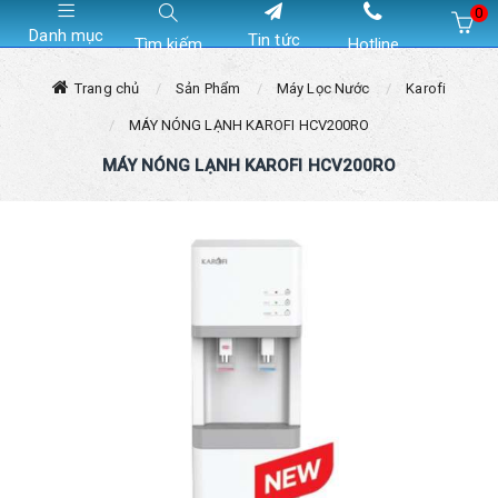
0
Danh mục
Tin tức
Tìm kiếm
Hotline
Hiện chưa có sản phẩm nào trong giỏ hàng của bạn
Trang chủ
Sản Phẩm
Máy Lọc Nước
Karofi
MÁY NÓNG LẠNH KAROFI HCV200RO
MÁY NÓNG LẠNH KAROFI HCV200RO