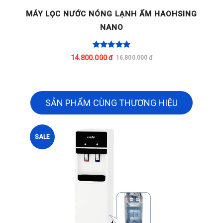
G
MÁY LỌC NƯỚC NÓNG LẠNH ẤM HAOHSING
NANO
14.800.000 đ
16.800.000 đ
SẢN PHẨM CÙNG THƯƠNG HIỆU
SALE