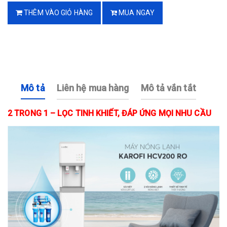
THÊM VÀO GIỎ HÀNG
MUA NGAY
Mô tả
Liên hệ mua hàng
Mô tả vắn tắt
2 TRONG 1 – LỌC TINH KHIẾT, ĐÁP ỨNG MỌI NHU CẦU