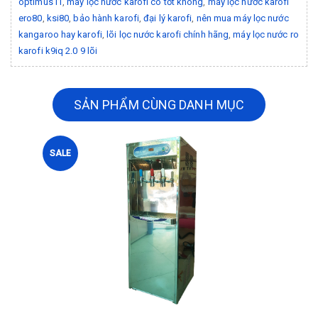
optimus i1
,
máy lọc nước karofi có tốt không
,
máy lọc nước karofi
ero80
,
ksi80
,
bảo hành karofi
,
đại lý karofi
,
nên mua máy lọc nước
kangaroo hay karofi
,
lõi lọc nước karofi chính hãng
,
máy lọc nước ro
karofi k9iq 2.0 9 lõi
SẢN PHẨM CÙNG DANH MỤC
SALE