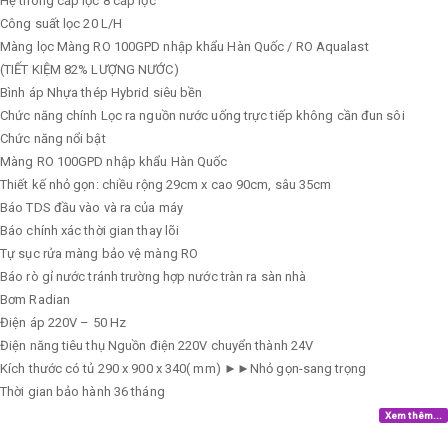
Hệ thông cấp lọc
8 cấp lọc
Công suất lọc
20 L/H
Màng lọc
Màng RO 100GPD nhập khẩu Hàn Quốc / RO Aqualast
(TIẾT KIỆM 82% LƯỢNG NƯỚC)
Bình áp
Nhựa thép Hybrid siêu bền
Chức năng chính
Lọc ra nguồn nước uống trực tiếp không cần đun sôi
Chức năng nổi bật
Màng RO 100GPD nhập khẩu Hàn Quốc
Thiết kế nhỏ gọn: chiều rộng 29cm x cao 90cm, sâu 35cm
Báo TDS đầu vào và ra của máy
Báo chính xác thời gian thay lõi
Tự sục rửa màng bảo vệ màng RO
Báo rò gỉ nước tránh trường hợp nước tràn ra sàn nhà
Bơm
Radian
Điện áp
220V – 50 Hz
Điện năng tiêu thụ
Nguồn điện 220V chuyển thành 24V
Kích thước có tủ
290 x 900 x 340( mm) ►►Nhỏ gọn-sang trọng
Thời gian bảo hành
36 tháng
Xem thêm...