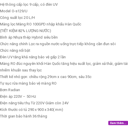
Hệ thông cấp lọc
9 cấp, có đèn UV
Model
O-s129/U
Công suất lọc
20 L/H
Màng lọc
Màng RO 100GPD nhập khẩu Hàn Quốc
(TIẾT KIỆM 82% LƯỢNG NƯỚC)
Bình áp
Nhựa thép Hybrid siêu bền
Chức năng chính
Lọc ra nguồn nước uống trực tiếp không cần đun sôi
Chức năng nổi bật
Đèn UV tăng khả năng bảo vệ gấp 2 lần
Màng RO đúc nguyên khối Hàn Quốc tăng hiệu suất lọc, giảm xả thải, giảm tái
nhiễm khuẩn sau thay lọc
Thiết kế nhỏ gọn: chiều rộng 29cm x cao 90cm, sâu 35c
Tự sục rửa màng bảo vệ màng RO
Bơm
Radian
Điện áp
220V – 50 Hz
Điện năng tiêu thụ
Từ 220V Giảm còn 24V
Kích thước có tủ
290 x 900 x 340( mm)
Thời gian bảo hành
36 tháng
Xem thêm...