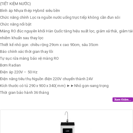
(TIẾT KIỆM NƯỚC)
Bình áp
Nhựa thép Hybrid siêu bền
Chức năng chính
Lọc ra nguồn nước uống trực tiếp không cần đun sôi
Chức năng nổi bật
Màng RO đúc nguyên khối Hàn Quốc tăng hiệu suất lọc, giảm xả thải, giảm tái
nhiễm khuẩn sau thay lọc
Thiết kế nhỏ gọn: chiều rộng 29cm x cao 90cm, sâu 35cm
Báo chính xác thời gian thay lõi
Tự sục rửa màng bảo vệ màng RO
Bơm
Radian
Điện áp
220V – 50 Hz
Điện năng tiêu thụ
Nguồn điện 220V chuyển thành 24V
Kích thước có tủ
290 x 900 x 340( mm) ►►Nhỏ gọn-sang trọng
Thời gian bảo hành
36 tháng
Xem thêm...