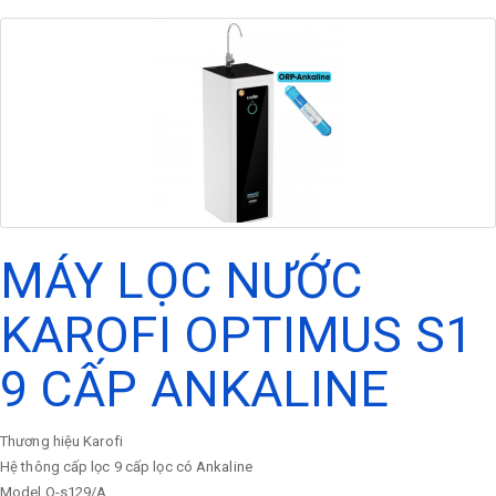
MÁY LỌC NƯỚC
KAROFI OPTIMUS S1
9 CẤP ANKALINE
Thương hiệu
Karofi
Hệ thông cấp lọc
9 cấp lọc có Ankaline
Model
O-s129/A