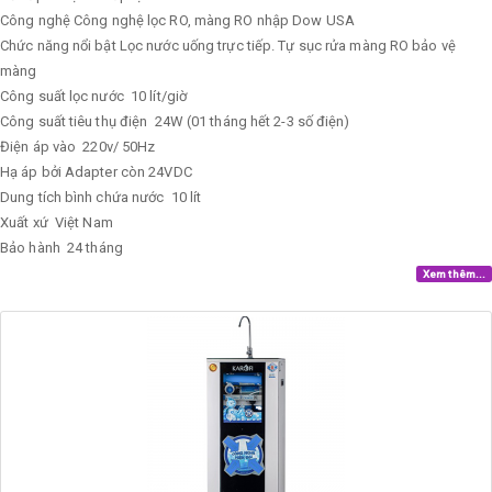
Công nghệ
Công nghệ lọc RO, màng RO nhập Dow USA
Chức năng nổi bật
Lọc nước uống trực tiếp. Tự sục rửa màng RO bảo vệ
màng
Công suất lọc nước
10 lít/giờ
Công suất tiêu thụ điện
24W (01 tháng hết 2-3 số điện)
Điện áp vào
220v/ 50Hz
Hạ áp bởi Adapter còn 24VDC
Dung tích bình chứa nước
10 lít
Xuất xứ
Việt Nam
Bảo hành
24 tháng
Xem thêm...