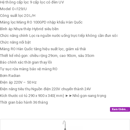
Hệ thông cấp lọc
9 cấp lọc có đèn UV
Model
O-i129/U
Công suất lọc
20 L/H
Màng lọc
Màng RO 100GPD nhập khẩu Hàn Quốc
Bình áp
Nhựa thép Hybrid siêu bền
Chức năng chính
Lọc ra nguồn nước uống trực tiếp không cần đun sôi
Chức năng nổi bật
Màng RO Hàn Quốc tăng hiệu suất lọc, giảm xả thải
Thiết kế nhỏ gọn: chiều rộng 29cm, cao 90cm, sâu 35cm
Báo chính xác thời gian thay lõi
Tự sục rửa màng bảo vệ màng RO
Bơm
Radian
Điện áp
220V – 50 Hz
Điện năng tiêu thụ
Nguồn điện 220V chuyển thành 24V
Kích thước có tủ
290 x 900 x 340( mm) ►►Nhỏ gọn-sang trọng
Thời gian bảo hành
36 tháng
Xem thêm...