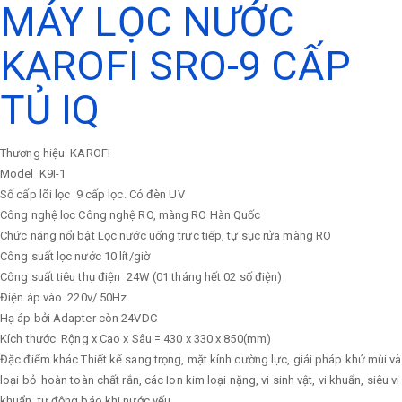
MÁY LỌC NƯỚC
KAROFI SRO-9 CẤP
TỦ IQ
Thương hiệu
KAROFI
Model
K9I-1
Số cấp lõi lọc
9 cấp lọc. Có đèn UV
Công nghệ lọc
Công nghệ RO, màng RO Hàn Quốc
Chức năng nổi bật
Lọc nước uống trực tiếp, tự sục rửa màng RO
Công suất lọc nước
10 lít/giờ
Công suất tiêu thụ điện
24W (01 tháng hết 02 số điện)
Điện áp vào
220v/ 50Hz
Hạ áp bởi Adapter còn 24VDC
Kích thước
Rộng x Cao x Sâu = 430 x 330 x 850(mm)
Đặc điểm khác
Thiết kế sang trọng, mặt kính cường lực, giải pháp khử mùi và
loại bỏ hoàn toàn chất rắn, các Ion kim loại nặng, vi sinh vật, vi khuẩn, siêu vi
khuẩn, tự động báo khi nước yếu.