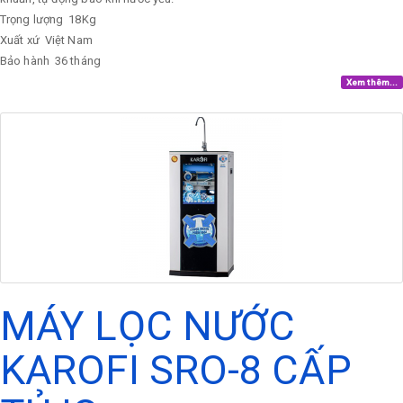
Trọng lượng
18Kg
Xuất xứ
Việt Nam
Bảo hành
36 tháng
Xem thêm...
MÁY LỌC NƯỚC
KAROFI SRO-8 CẤP