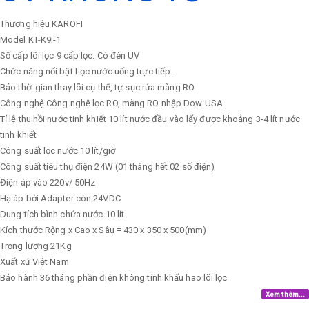
Thương hiệu
KAROFI
Model
KT-K9I-1
Số cấp lõi lọc
9 cấp lọc. Có đèn UV
Chức năng nổi bật
Lọc nước uống trực tiếp.
Báo thời gian thay lõi cụ thể, tự sục rửa màng RO
Công nghệ
Công nghệ lọc RO, màng RO nhập Dow USA
Tỉ lệ thu hồi nước tinh khiết
10 lít nước đầu vào lấy được khoảng 3-4 lít nước
tinh khiết
Công suất lọc nước
10 lít/giờ
Công suất tiêu thụ điện
24W (01 tháng hết 02 số điện)
Điện áp vào
220v/ 50Hz
Hạ áp bởi Adapter còn 24VDC
Dung tích bình chứa nước
10 lít
Kích thước
Rộng x Cao x Sâu = 430 x 350 x 500(mm)
Trọng lượng
21Kg
Xuất xứ
Việt Nam
Bảo hành
36 tháng phần điện không tính khấu hao lõi lọc
Xem thêm...