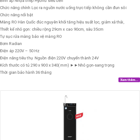
Bình áp
Nhựa thép Hybrid siêu bền
Chức năng chính
Lọc ra nguồn nước uống trực tiếp không cần đun sôi
Chức năng nổi bật
Màng RO Hàn Quốc đúc nguyên khối tăng hiệu suất lọc, giảm xả thải,
Thiết kế nhỏ gọn: chiều rộng 29cm x cao 90cm, sâu 35cm
Tự sục rửa màng bảo vệ màng RO
Bơm
Radian
Điện áp
220V – 50 Hz
Điện năng tiêu thụ
Nguồn điện 220V chuyển thành 24V
Kích thước có tủ
290 x 900 x 340( mm) ►►Nhỏ gọn-sang trọng
Thời gian bảo hành
36 tháng
Xem thêm...