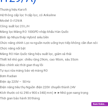
Thương hiệu
Karofi
Hệ thông cấp lọc
9 cấp lọc, có Ankaline
Model
O-i129/A
Công suất lọc
20 L/H
Màng lọc
Màng RO 100GPD nhập khẩu Hàn Quốc
Bình áp
Nhựa thép Hybrid siêu bền
Chức năng chính
Lọc ra nguồn nước uống trực tiếp không cần đun sôi
Chức năng nổi bật
Màng RO Hàn Quốc tăng hiệu suất lọc, giảm xả thải
Thiết kế nhỏ gọn: chiều rộng 29cm, cao 90cm, sâu 35cm
Báo chính xác thời gian thay lõi
Tự sục rửa màng bảo vệ màng RO
Bơm
Radian
Điện áp
220V – 50 Hz
Điện năng tiêu thụ
Nguồn điện 220V chuyển thành 24V
Kích thước có tủ
290 x 900 x 340( mm) ►►Nhỏ gọn-sang trọng
Thời gian bảo hành
30 tháng
Xem thêm...