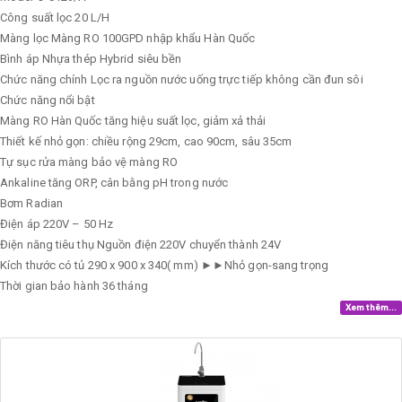
Công suất lọc
20 L/H
Màng lọc
Màng RO 100GPD nhập khẩu Hàn Quốc
Bình áp
Nhựa thép Hybrid siêu bền
Chức năng chính
Lọc ra nguồn nước uống trực tiếp không cần đun sôi
Chức năng nổi bật
Màng RO Hàn Quốc tăng hiệu suất lọc, giảm xả thải
Thiết kế nhỏ gọn: chiều rộng 29cm, cao 90cm, sâu 35cm
Tự sục rửa màng bảo vệ màng RO
Ankaline tăng ORP, cân bằng pH trong nước
Bơm
Radian
Điện áp
220V – 50 Hz
Điện năng tiêu thụ
Nguồn điện 220V chuyển thành 24V
Kích thước có tủ
290 x 900 x 340( mm) ►►Nhỏ gọn-sang trọng
Thời gian bảo hành
36 tháng
Xem thêm...