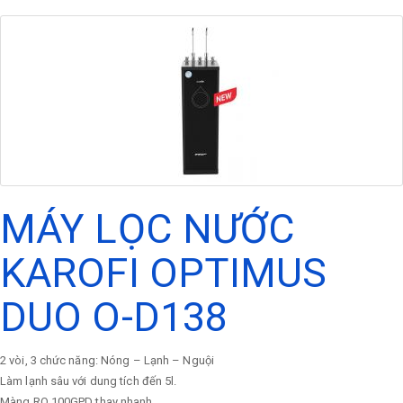
MÁY LỌC NƯỚC
KAROFI OPTIMUS
DUO O-D138
2 vòi, 3 chức năng: Nóng – Lạnh – Nguội
Làm lạnh sâu với dung tích đến 5l.
Màng RO 100GPD thay nhanh.