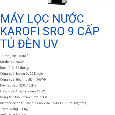
MÁY LỌC NƯỚC
KAROFI SRO 9 CẤP
TỦ ĐÈN UV
Thương hiệu Karofi
Model
KSI90UV
Bảo hành
36 tháng
Công suất lọc nước
20 lít/giờ
Công suất tiêu thụ điện
36W/H
Điện áp vào
220v/ 50Hz
Hạ áp bởi Adapter còn 24VDC
Dung tích bình chứa nước
10 lít
Kích thước có tủ
Rộng x Cao x Sâu = 430 x 330 x 900(mm)
Trọng lượng
21 Kg
Xuất xứ
Việt Nam