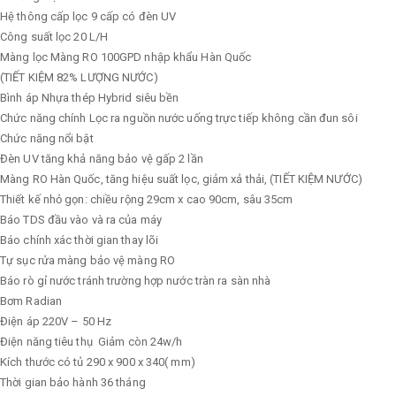
Hệ thông cấp lọc
9 cấp có đèn UV
Công suất lọc
20 L/H
Màng lọc
Màng RO 100GPD nhập khẩu Hàn Quốc
(TIẾT KIỆM 82% LƯỢNG NƯỚC)
Bình áp
Nhựa thép Hybrid siêu bền
Chức năng chính
Lọc ra nguồn nước uống trực tiếp không cần đun sôi
Chức năng nổi bật
Đèn UV tăng khả năng bảo vệ gấp 2 lần
Màng RO Hàn Quốc, tăng hiệu suất lọc, giảm xả thải, (TIẾT KIỆM NƯỚC)
Thiết kế nhỏ gọn: chiều rộng 29cm x cao 90cm, sâu 35cm
Báo TDS đầu vào và ra của máy
Báo chính xác thời gian thay lõi
Tự sục rửa màng bảo vệ màng RO
Báo rò gỉ nước tránh trường hợp nước tràn ra sàn nhà
Bơm
Radian
Điện áp
220V – 50 Hz
Điện năng tiêu thụ
Giảm còn 24w/h
Kích thước có tủ
290 x 900 x 340( mm)
Thời gian bảo hành
36 tháng