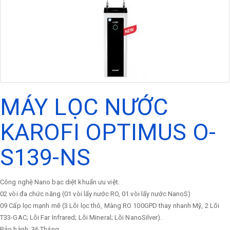
MÁY LỌC NƯỚC
KAROFI OPTIMUS O-
S139-NS
Công nghệ Nano bạc diệt khuẩn ưu việt.
02 vòi đa chức năng (01 vòi lấy nước RO, 01 vòi lấy nước NanoS)
09 Cấp lọc mạnh mẽ (3 Lõi lọc thô, Màng RO 100GPD thay nhanh Mỹ, 2 Lõi
T33-GAC; Lõi Far Infrared; Lõi Mineral; Lõi NanoSilver).
Bảo hành: 36 Tháng