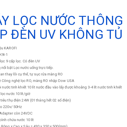
Y LỌC NƯỚC THÔNG 
P ĐÈN UV KHÔNG TỦ
ệu
KAROFI
K9I-1
 lọc
9 cấp lọc. Có đèn UV
 nổi bật
Lọc nước uống trực tiếp.
ian thay lõi cụ thể, tự sục rửa màng RO
ệ
Công nghệ lọc RO, màng RO nhập Dow USA
ồi nước tinh khiết
10 lít nước đầu vào lấy được khoảng 3-4 lít nước tinh khiết
 lọc nước
10 lít/giờ
tiêu thụ điện
24W (01 tháng hết 02 số điện)
ào
220v/ 50Hz
 Adapter còn 24VDC
 bình chứa nước
10 lít
c
Rộng x Cao x Sâu = 430 x 350 x 500(mm)