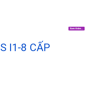
Xem thêm...
 I1-8 CẤP