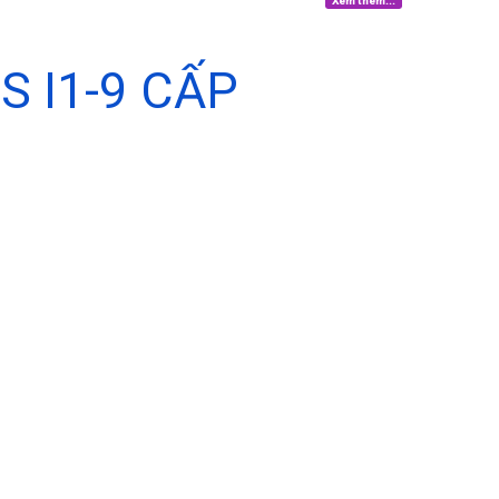
Xem thêm...
 I1-9 CẤP