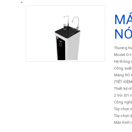
MÁ
NÓ
Thương hi
Model
O-
Hệ thông 
Công suất
Màng RO Hà
(TIẾT KIỆ
Thiết kế 
2 Vòi (01 
Công nghệ 
Tùy chọn n
Tùy chọn d
Màn hình 