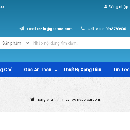
Đăng nhập
00
Email us!
hr@gastute.com
Call to us!
0943789600
ng Chủ
Gas An Toàn
Thiết Bị Xăng Dầu
Tin Tức
Trang chủ
may-loc-nuoc-carophi