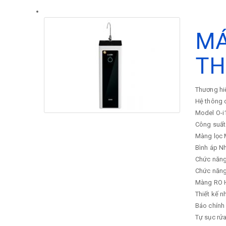
MÁ
TH
Thương hi
Hệ thông 
Model
O-i
Công suất
Màng lọc
Bình áp
Nh
Chức năng
Chức năn
Màng RO Hà
Thiết kế 
Báo chính 
Tự sục rử