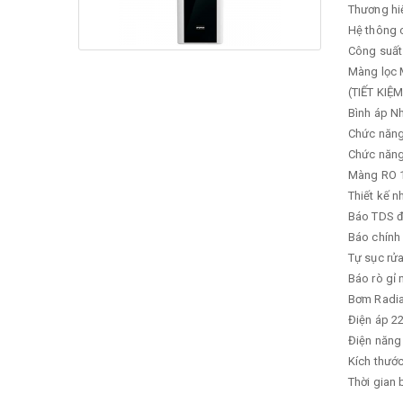
Thương hi
Hệ thông 
Công suất
Màng lọc
(TIẾT KI
Bình áp
Nh
Chức năng
Chức năn
Màng RO 
Thiết kế 
Báo TDS đ
Báo chính 
Tự sục rử
Báo rò gỉ 
Bơm
Radi
Điện áp
22
Điện năng 
Kích thước
Thời gian