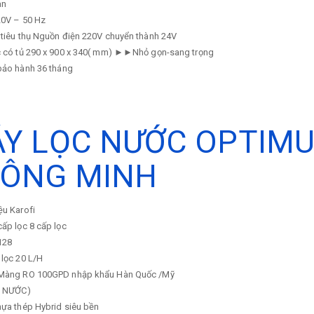
an
0V – 50 Hz
tiêu thụ
Nguồn điện 220V chuyển thành 24V
 có tủ
290 x 900 x 340( mm) ►►Nhỏ gọn-sang trọng
 bảo hành
36 tháng
Y LỌC NƯỚC OPTIMUS
ÔNG MINH
ệu
Karofi
cấp lọc
8 cấp lọc
128
 lọc
20 L/H
Màng RO 100GPD nhập khẩu Hàn Quốc /Mỹ
M NƯỚC)
ựa thép Hybrid siêu bền