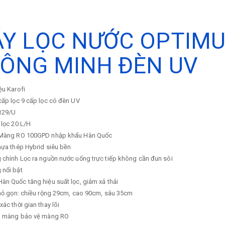
Y LỌC NƯỚC OPTIMUS
ÔNG MINH ĐÈN UV
ệu
Karofi
cấp lọc
9 cấp lọc có đèn UV
129/U
 lọc
20 L/H
Màng RO 100GPD nhập khẩu Hàn Quốc
ựa thép Hybrid siêu bền
 chính
Lọc ra nguồn nước uống trực tiếp không cần đun sôi
g nổi bật
n Quốc tăng hiệu suất lọc, giảm xả thải
nhỏ gọn: chiều rộng 29cm, cao 90cm, sâu 35cm
xác thời gian thay lõi
a màng bảo vệ màng RO