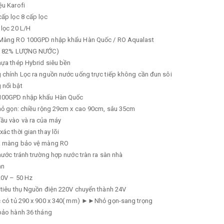
ệu
Karofi
cấp lọc
8 cấp lọc
 lọc
20 L/H
Màng RO 100GPD nhập khẩu Hàn Quốc / RO Aqualast
ỆM 82% LƯỢNG NƯỚC)
ựa thép Hybrid siêu bền
 chính
Lọc ra nguồn nước uống trực tiếp không cần đun sôi
g nổi bật
100GPD nhập khẩu Hàn Quốc
nhỏ gọn: chiều rộng 29cm x cao 90cm, sâu 35cm
ầu vào và ra của máy
xác thời gian thay lõi
a màng bảo vệ màng RO
nước tránh trường hợp nước tràn ra sàn nhà
an
0V – 50 Hz
tiêu thụ
Nguồn điện 220V chuyển thành 24V
 có tủ
290 x 900 x 340( mm) ►►Nhỏ gọn-sang trọng
 bảo hành
36 tháng