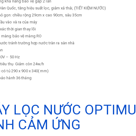
ng khả năng bảo vệ gấp 2 lần
n Quốc, tăng hiệu suất lọc, giảm xả thải, (TIẾT KIỆM NƯỚC)
nhỏ gọn: chiều rộng 29cm x cao 90cm, sâu 35cm
ầu vào và ra của máy
xác thời gian thay lõi
a màng bảo vệ màng RO
nước tránh trường hợp nước tràn ra sàn nhà
an
0V – 50 Hz
tiêu thụ
Giảm còn 24w/h
 có tủ
290 x 900 x 340( mm)
 bảo hành
36 tháng
Y LỌC NƯỚC OPTIMUS
NH CẢM ỨNG