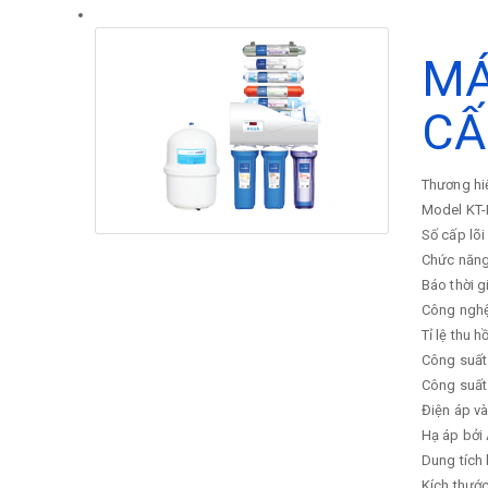
MÁ
CẤ
Thương hi
Model
KT-
Số cấp lõi
Chức năng
Báo thời g
Công ngh
Tỉ lệ thu h
Công suất
Công suất 
Điện áp v
Hạ áp bởi
Dung tích
Kích thướ