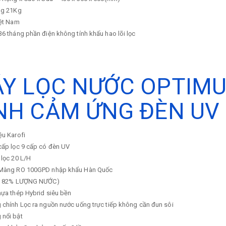
ng
21Kg
ệt Nam
36 tháng phần điện không tính khấu hao lõi lọc
Y LỌC NƯỚC OPTIMUS
NH CẢM ỨNG ĐÈN UV
ệu
Karofi
cấp lọc
9 cấp có đèn UV
 lọc
20 L/H
Màng RO 100GPD nhập khẩu Hàn Quốc
ỆM 82% LƯỢNG NƯỚC)
ựa thép Hybrid siêu bền
 chính
Lọc ra nguồn nước uống trực tiếp không cần đun sôi
 nổi bật