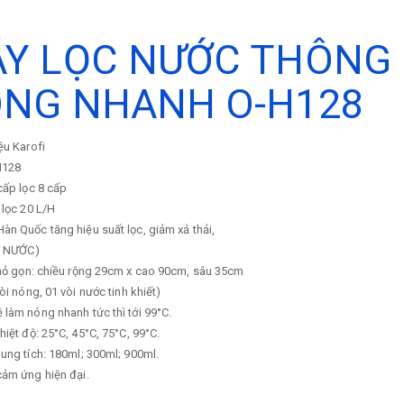
Y LỌC NƯỚC THÔNG 
NG NHANH O-H128
ệu
Karofi
H128
cấp lọc
8 cấp
 lọc
20 L/H
n Quốc tăng hiệu suất lọc, giảm xả thải,
M NƯỚC)
nhỏ gọn: chiều rộng 29cm x cao 90cm, sâu 35cm
vòi nóng, 01 vòi nước tinh khiết)
làm nóng nhanh tức thì tới 99°C.
hiệt độ: 25°C, 45°C, 75°C, 99°C.
ung tích: 180ml; 300ml; 900ml.
cảm ứng hiện đại.