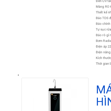
Đèn UV tă
Màng RO Hà
Thiết kế 
Báo TDS đ
Báo chính 
Tự sục rử
Báo rò gỉ 
Bơm
Radi
Điện áp
22
Điện năng 
Kích thước
Thời gian
MÁ
HÌ