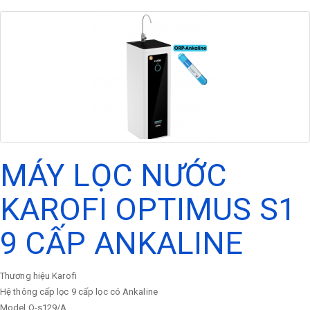
MÁY LỌC NƯỚC
KAROFI OPTIMUS S1
9 CẤP ANKALINE
Thương hiệu
Karofi
Hệ thông cấp lọc
9 cấp lọc có Ankaline
Model
O-s129/A