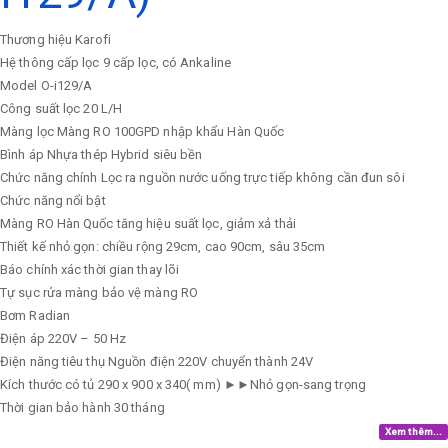
Thương hiệu
Karofi
Hệ thông cấp lọc
9 cấp lọc, có Ankaline
Model
O-i129/A
Công suất lọc
20 L/H
Màng lọc
Màng RO 100GPD nhập khẩu Hàn Quốc
Bình áp
Nhựa thép Hybrid siêu bền
Chức năng chính
Lọc ra nguồn nước uống trực tiếp không cần đun sôi
Chức năng nổi bật
Màng RO Hàn Quốc tăng hiệu suất lọc, giảm xả thải
Thiết kế nhỏ gọn: chiều rộng 29cm, cao 90cm, sâu 35cm
Báo chính xác thời gian thay lõi
Tự sục rửa màng bảo vệ màng RO
Bơm
Radian
Điện áp
220V – 50 Hz
Điện năng tiêu thụ
Nguồn điện 220V chuyển thành 24V
Kích thước có tủ
290 x 900 x 340( mm) ►►Nhỏ gọn-sang trọng
Thời gian bảo hành
30 tháng
Xem thêm...