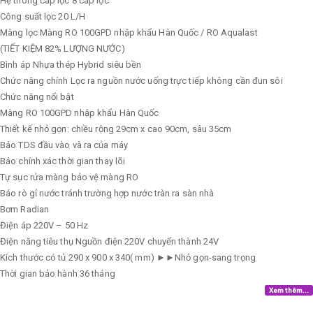
Hệ thông cấp lọc
8 cấp lọc
Công suất lọc
20 L/H
Màng lọc
Màng RO 100GPD nhập khẩu Hàn Quốc / RO Aqualast
(TIẾT KIỆM 82% LƯỢNG NƯỚC)
Bình áp
Nhựa thép Hybrid siêu bền
Chức năng chính
Lọc ra nguồn nước uống trực tiếp không cần đun sôi
Chức năng nổi bật
Màng RO 100GPD nhập khẩu Hàn Quốc
Thiết kế nhỏ gọn: chiều rộng 29cm x cao 90cm, sâu 35cm
Báo TDS đầu vào và ra của máy
Báo chính xác thời gian thay lõi
Tự sục rửa màng bảo vệ màng RO
Báo rò gỉ nước tránh trường hợp nước tràn ra sàn nhà
Bơm
Radian
Điện áp
220V – 50 Hz
Điện năng tiêu thụ
Nguồn điện 220V chuyển thành 24V
Kích thước có tủ
290 x 900 x 340( mm) ►►Nhỏ gọn-sang trọng
Thời gian bảo hành
36 tháng
Xem thêm...