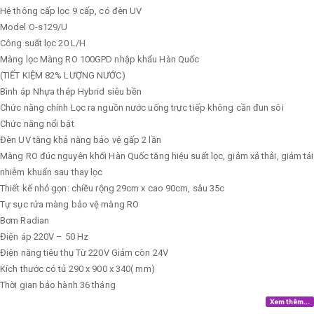
Hệ thông cấp lọc
9 cấp, có đèn UV
Model
O-s129/U
Công suất lọc
20 L/H
Màng lọc
Màng RO 100GPD nhập khẩu Hàn Quốc
(TIẾT KIỆM 82% LƯỢNG NƯỚC)
Bình áp
Nhựa thép Hybrid siêu bền
Chức năng chính
Lọc ra nguồn nước uống trực tiếp không cần đun sôi
Chức năng nổi bật
Đèn UV tăng khả năng bảo vệ gấp 2 lần
Màng RO đúc nguyên khối Hàn Quốc tăng hiệu suất lọc, giảm xả thải, giảm tái
nhiễm khuẩn sau thay lọc
Thiết kế nhỏ gọn: chiều rộng 29cm x cao 90cm, sâu 35c
Tự sục rửa màng bảo vệ màng RO
Bơm
Radian
Điện áp
220V – 50 Hz
Điện năng tiêu thụ
Từ 220V Giảm còn 24V
Kích thước có tủ
290 x 900 x 340( mm)
Thời gian bảo hành
36 tháng
Xem thêm...