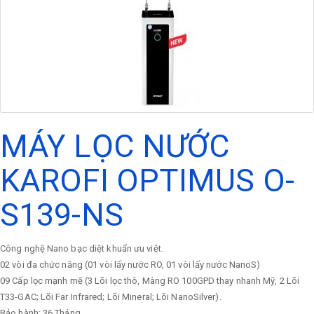
MÁY LỌC NƯỚC
KAROFI OPTIMUS O-
S139-NS
Công nghệ Nano bạc diệt khuẩn ưu việt.
02 vòi đa chức năng (01 vòi lấy nước RO, 01 vòi lấy nước NanoS)
09 Cấp lọc mạnh mẽ (3 Lõi lọc thô, Màng RO 100GPD thay nhanh Mỹ, 2 Lõi
T33-GAC; Lõi Far Infrared; Lõi Mineral; Lõi NanoSilver).
Bảo hành: 36 Tháng