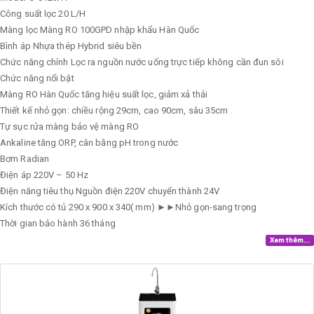
Công suất lọc
20 L/H
Màng lọc
Màng RO 100GPD nhập khẩu Hàn Quốc
Bình áp
Nhựa thép Hybrid siêu bền
Chức năng chính
Lọc ra nguồn nước uống trực tiếp không cần đun sôi
Chức năng nổi bật
Màng RO Hàn Quốc tăng hiệu suất lọc, giảm xả thải
Thiết kế nhỏ gọn: chiều rộng 29cm, cao 90cm, sâu 35cm
Tự sục rửa màng bảo vệ màng RO
Ankaline tăng ORP, cân bằng pH trong nước
Bơm
Radian
Điện áp
220V – 50 Hz
Điện năng tiêu thụ
Nguồn điện 220V chuyển thành 24V
Kích thước có tủ
290 x 900 x 340( mm) ►►Nhỏ gọn-sang trọng
Thời gian bảo hành
36 tháng
Xem thêm...