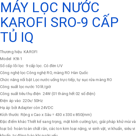
MÁY LỌC NƯỚC
KAROFI SRO-9 CẤP
TỦ IQ
Thương hiệu
KAROFI
Model
K9I-1
Số cấp lõi lọc
9 cấp lọc. Có đèn UV
Công nghệ lọc
Công nghệ RO, màng RO Hàn Quốc
Chức năng nổi bật
Lọc nước uống trực tiếp, tự sục rửa màng RO
Công suất lọc nước
10 lít/giờ
Công suất tiêu thụ điện
24W (01 tháng hết 02 số điện)
Điện áp vào
220v/ 50Hz
Hạ áp bởi Adapter còn 24VDC
Kích thước
Rộng x Cao x Sâu = 430 x 330 x 850(mm)
Đặc điểm khác
Thiết kế sang trọng, mặt kính cường lực, giải pháp khử mùi và
loại bỏ hoàn toàn chất rắn, các Ion kim loại nặng, vi sinh vật, vi khuẩn, siêu vi
khuẩn, tự động báo khi nước yếu.