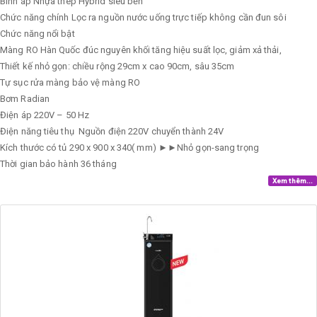
Bình áp
Nhựa thép Hybrid siêu bền
Chức năng chính
Lọc ra nguồn nước uống trực tiếp không cần đun sôi
Chức năng nổi bật
Màng RO Hàn Quốc đúc nguyên khối tăng hiệu suất lọc, giảm xả thải,
Thiết kế nhỏ gọn: chiều rộng 29cm x cao 90cm, sâu 35cm
Tự sục rửa màng bảo vệ màng RO
Bơm
Radian
Điện áp
220V – 50 Hz
Điện năng tiêu thụ
Nguồn điện 220V chuyển thành 24V
Kích thước có tủ
290 x 900 x 340( mm) ►►Nhỏ gọn-sang trọng
Thời gian bảo hành
36 tháng
Xem thêm...