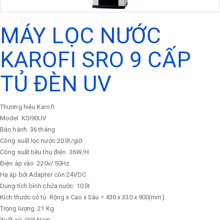
MÁY LỌC NƯỚC
KAROFI SRO 9 CẤP
TỦ ĐÈN UV
Thương hiệu Karofi
Model
KSI90UV
Bảo hành
36 tháng
Công suất lọc nước
20 lít/giờ
Công suất tiêu thụ điện
36W/H
Điện áp vào
220v/ 50Hz
Hạ áp bởi Adapter còn 24VDC
Dung tích bình chứa nước
10 lít
Kích thước có tủ
Rộng x Cao x Sâu = 430 x 330 x 900(mm)
Trọng lượng
21 Kg
Xuất xứ
Việt Nam