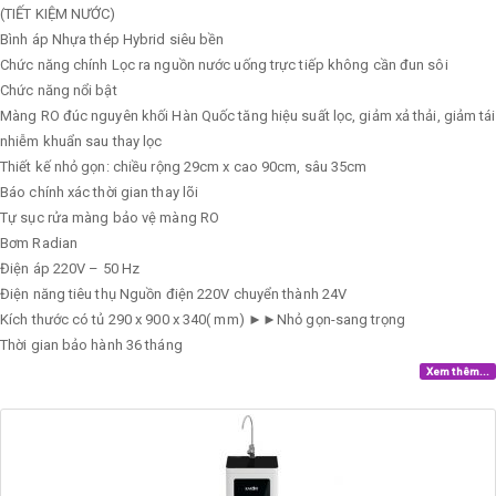
(TIẾT KIỆM NƯỚC)
Bình áp
Nhựa thép Hybrid siêu bền
Chức năng chính
Lọc ra nguồn nước uống trực tiếp không cần đun sôi
Chức năng nổi bật
Màng RO đúc nguyên khối Hàn Quốc tăng hiệu suất lọc, giảm xả thải, giảm tái
nhiễm khuẩn sau thay lọc
Thiết kế nhỏ gọn: chiều rộng 29cm x cao 90cm, sâu 35cm
Báo chính xác thời gian thay lõi
Tự sục rửa màng bảo vệ màng RO
Bơm
Radian
Điện áp
220V – 50 Hz
Điện năng tiêu thụ
Nguồn điện 220V chuyển thành 24V
Kích thước có tủ
290 x 900 x 340( mm) ►►Nhỏ gọn-sang trọng
Thời gian bảo hành
36 tháng
Xem thêm...