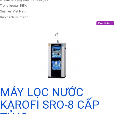
Trọng lượng
18Kg
Xuất xứ
Việt Nam
Bảo hành
36 tháng
Xem thêm...
MÁY LỌC NƯỚC
KAROFI SRO-8 CẤP