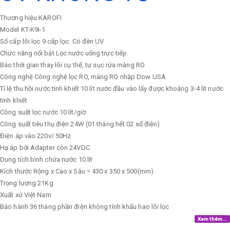
Thương hiệu
KAROFI
Model
KT-K9I-1
Số cấp lõi lọc
9 cấp lọc. Có đèn UV
Chức năng nổi bật
Lọc nước uống trực tiếp.
Báo thời gian thay lõi cụ thể, tự sục rửa màng RO
Công nghệ
Công nghệ lọc RO, màng RO nhập Dow USA
Tỉ lệ thu hồi nước tinh khiết
10 lít nước đầu vào lấy được khoảng 3-4 lít nước
tinh khiết
Công suất lọc nước
10 lít/giờ
Công suất tiêu thụ điện
24W (01 tháng hết 02 số điện)
Điện áp vào
220v/ 50Hz
Hạ áp bởi Adapter còn 24VDC
Dung tích bình chứa nước
10 lít
Kích thước
Rộng x Cao x Sâu = 430 x 350 x 500(mm)
Trọng lượng
21Kg
Xuất xứ
Việt Nam
Bảo hành
36 tháng phần điện không tính khấu hao lõi lọc
Xem thêm...