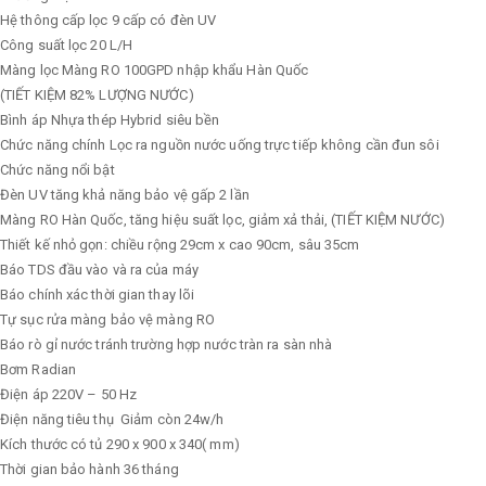
Hệ thông cấp lọc
9 cấp có đèn UV
Công suất lọc
20 L/H
Màng lọc
Màng RO 100GPD nhập khẩu Hàn Quốc
(TIẾT KIỆM 82% LƯỢNG NƯỚC)
Bình áp
Nhựa thép Hybrid siêu bền
Chức năng chính
Lọc ra nguồn nước uống trực tiếp không cần đun sôi
Chức năng nổi bật
Đèn UV tăng khả năng bảo vệ gấp 2 lần
Màng RO Hàn Quốc, tăng hiệu suất lọc, giảm xả thải, (TIẾT KIỆM NƯỚC)
Thiết kế nhỏ gọn: chiều rộng 29cm x cao 90cm, sâu 35cm
Báo TDS đầu vào và ra của máy
Báo chính xác thời gian thay lõi
Tự sục rửa màng bảo vệ màng RO
Báo rò gỉ nước tránh trường hợp nước tràn ra sàn nhà
Bơm
Radian
Điện áp
220V – 50 Hz
Điện năng tiêu thụ
Giảm còn 24w/h
Kích thước có tủ
290 x 900 x 340( mm)
Thời gian bảo hành
36 tháng