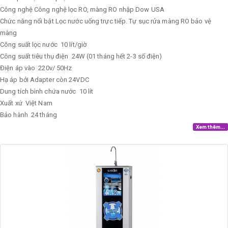
Công nghệ
Công nghệ lọc RO, màng RO nhập Dow USA
Chức năng nổi bật
Lọc nước uống trực tiếp. Tự sục rửa màng RO bảo vệ
màng
Công suất lọc nước
10 lít/giờ
Công suất tiêu thụ điện
24W (01 tháng hết 2-3 số điện)
Điện áp vào
220v/ 50Hz
Hạ áp bởi Adapter còn 24VDC
Dung tích bình chứa nước
10 lít
Xuất xứ
Việt Nam
Bảo hành
24 tháng
Xem thêm...