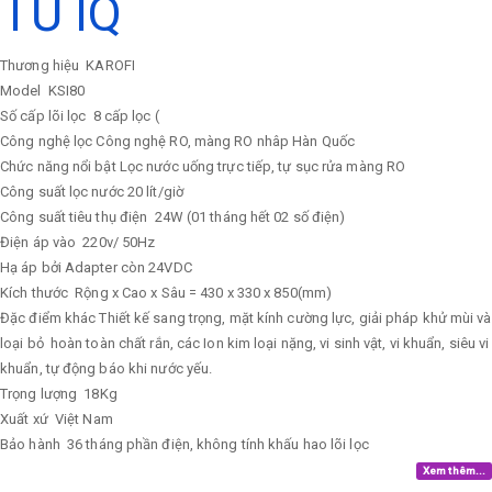
TỦ IQ
Thương hiệu
KAROFI
Model
KSI80
Số cấp lõi lọc
8 cấp lọc (
Công nghệ lọc
Công nghệ RO, màng RO nhâp Hàn Quốc
Chức năng nổi bật
Lọc nước uống trực tiếp, tự sục rửa màng RO
Công suất lọc nước
20 lít/giờ
Công suất tiêu thụ điện
24W (01 tháng hết 02 số điện)
Điện áp vào
220v/ 50Hz
Hạ áp bởi Adapter còn 24VDC
Kích thước
Rộng x Cao x Sâu = 430 x 330 x 850(mm)
Đặc điểm khác
Thiết kế sang trọng, mặt kính cường lực, giải pháp khử mùi và
loại bỏ hoàn toàn chất rắn, các Ion kim loại nặng, vi sinh vật, vi khuẩn, siêu vi
khuẩn, tự động báo khi nước yếu.
Trọng lượng
18Kg
Xuất xứ
Việt Nam
Bảo hành
36 tháng phần điện, không tính khấu hao lõi lọc
Xem thêm...