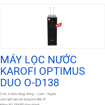
MÁY LỌC NƯỚC
KAROFI OPTIMUS
DUO O-D138
2 vòi, 3 chức năng: Nóng – Lạnh – Nguội
Làm lạnh sâu với dung tích đến 5l.
Màng RO 100GPD thay nhanh.