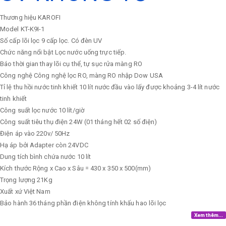
Thương hiệu
KAROFI
Model
KT-K9I-1
Số cấp lõi lọc
9 cấp lọc. Có đèn UV
Chức năng nổi bật
Lọc nước uống trực tiếp.
Báo thời gian thay lõi cụ thể, tự sục rửa màng RO
Công nghệ
Công nghệ lọc RO, màng RO nhập Dow USA
Tỉ lệ thu hồi nước tinh khiết
10 lít nước đầu vào lấy được khoảng 3-4 lít nước
tinh khiết
Công suất lọc nước
10 lít/giờ
Công suất tiêu thụ điện
24W (01 tháng hết 02 số điện)
Điện áp vào
220v/ 50Hz
Hạ áp bởi Adapter còn 24VDC
Dung tích bình chứa nước
10 lít
Kích thước
Rộng x Cao x Sâu = 430 x 350 x 500(mm)
Trọng lượng
21Kg
Xuất xứ
Việt Nam
Bảo hành
36 tháng phần điện không tính khấu hao lõi lọc
Xem thêm...