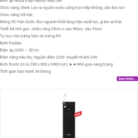
Bình áp
Nhựa thép Hybrid siêu bền
Chức năng chính
Lọc ra nguồn nước uống trực tiếp không cần đun sôi
Chức năng nổi bật
Màng RO Hàn Quốc đúc nguyên khối tăng hiệu suất lọc, giảm xả thải,
Thiết kế nhỏ gọn: chiều rộng 29cm x cao 90cm, sâu 35cm
Tự sục rửa màng bảo vệ màng RO
Bơm
Radian
Điện áp
220V – 50 Hz
Điện năng tiêu thụ
Nguồn điện 220V chuyển thành 24V
Kích thước có tủ
290 x 900 x 340( mm) ►►Nhỏ gọn-sang trọng
Thời gian bảo hành
36 tháng
Xem thêm...