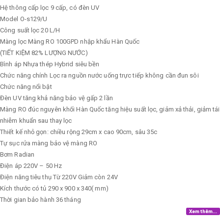
Hệ thông cấp lọc
9 cấp, có đèn UV
Model
O-s129/U
Công suất lọc
20 L/H
Màng lọc
Màng RO 100GPD nhập khẩu Hàn Quốc
(TIẾT KIỆM 82% LƯỢNG NƯỚC)
Bình áp
Nhựa thép Hybrid siêu bền
Chức năng chính
Lọc ra nguồn nước uống trực tiếp không cần đun sôi
Chức năng nổi bật
Đèn UV tăng khả năng bảo vệ gấp 2 lần
Màng RO đúc nguyên khối Hàn Quốc tăng hiệu suất lọc, giảm xả thải, giảm tái
nhiễm khuẩn sau thay lọc
Thiết kế nhỏ gọn: chiều rộng 29cm x cao 90cm, sâu 35c
Tự sục rửa màng bảo vệ màng RO
Bơm
Radian
Điện áp
220V – 50 Hz
Điện năng tiêu thụ
Từ 220V Giảm còn 24V
Kích thước có tủ
290 x 900 x 340( mm)
Thời gian bảo hành
36 tháng
Xem thêm...