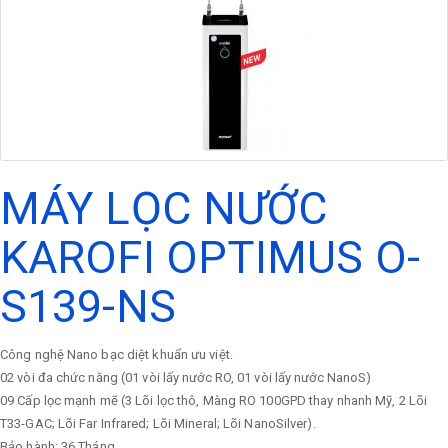
MÁY LỌC NƯỚC
KAROFI OPTIMUS O-
S139-NS
Công nghệ Nano bạc diệt khuẩn ưu việt.
02 vòi đa chức năng (01 vòi lấy nước RO, 01 vòi lấy nước NanoS)
09 Cấp lọc mạnh mẽ (3 Lõi lọc thô, Màng RO 100GPD thay nhanh Mỹ, 2 Lõi
T33-GAC; Lõi Far Infrared; Lõi Mineral; Lõi NanoSilver).
Bảo hành: 36 Tháng