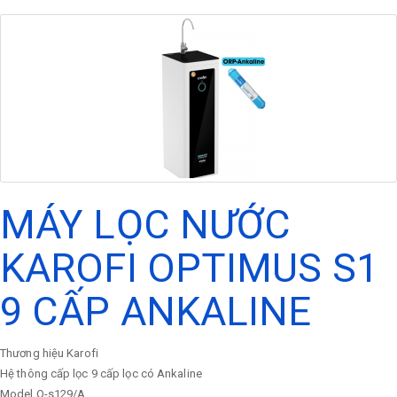
MÁY LỌC NƯỚC
KAROFI OPTIMUS S1
9 CẤP ANKALINE
Thương hiệu
Karofi
Hệ thông cấp lọc
9 cấp lọc có Ankaline
Model
O-s129/A