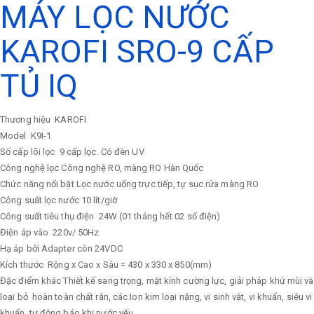
MÁY LỌC NƯỚC
KAROFI SRO-9 CẤP
TỦ IQ
Thương hiệu
KAROFI
Model
K9I-1
Số cấp lõi lọc
9 cấp lọc. Có đèn UV
Công nghệ lọc
Công nghệ RO, màng RO Hàn Quốc
Chức năng nổi bật
Lọc nước uống trực tiếp, tự sục rửa màng RO
Công suất lọc nước
10 lít/giờ
Công suất tiêu thụ điện
24W (01 tháng hết 02 số điện)
Điện áp vào
220v/ 50Hz
Hạ áp bởi Adapter còn 24VDC
Kích thước
Rộng x Cao x Sâu = 430 x 330 x 850(mm)
Đặc điểm khác
Thiết kế sang trọng, mặt kính cường lực, giải pháp khử mùi và
loại bỏ hoàn toàn chất rắn, các Ion kim loại nặng, vi sinh vật, vi khuẩn, siêu vi
khuẩn, tự động báo khi nước yếu.