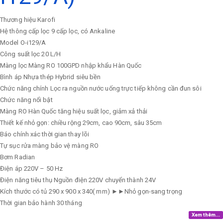
Thương hiệu
Karofi
Hệ thông cấp lọc
9 cấp lọc, có Ankaline
Model
O-i129/A
Công suất lọc
20 L/H
Màng lọc
Màng RO 100GPD nhập khẩu Hàn Quốc
Bình áp
Nhựa thép Hybrid siêu bền
Chức năng chính
Lọc ra nguồn nước uống trực tiếp không cần đun sôi
Chức năng nổi bật
Màng RO Hàn Quốc tăng hiệu suất lọc, giảm xả thải
Thiết kế nhỏ gọn: chiều rộng 29cm, cao 90cm, sâu 35cm
Báo chính xác thời gian thay lõi
Tự sục rửa màng bảo vệ màng RO
Bơm
Radian
Điện áp
220V – 50 Hz
Điện năng tiêu thụ
Nguồn điện 220V chuyển thành 24V
Kích thước có tủ
290 x 900 x 340( mm) ►►Nhỏ gọn-sang trọng
Thời gian bảo hành
30 tháng
Xem thêm...