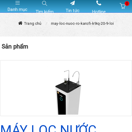
0
Danh mục
Tin tức
Tìm kiếm
Hotline
Hiện chưa có sản phẩm nào trong giỏ hàng của bạn
Trang chủ
may-loc-nuoc-ro-karofi-k9iq-20-9-loi
Sản phẩm
MÁY LỌC NƯỚC