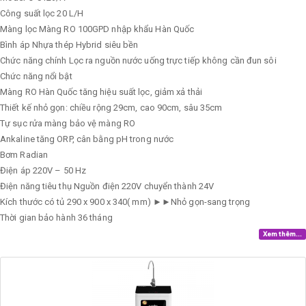
Công suất lọc
20 L/H
Màng lọc
Màng RO 100GPD nhập khẩu Hàn Quốc
Bình áp
Nhựa thép Hybrid siêu bền
Chức năng chính
Lọc ra nguồn nước uống trực tiếp không cần đun sôi
Chức năng nổi bật
Màng RO Hàn Quốc tăng hiệu suất lọc, giảm xả thải
Thiết kế nhỏ gọn: chiều rộng 29cm, cao 90cm, sâu 35cm
Tự sục rửa màng bảo vệ màng RO
Ankaline tăng ORP, cân bằng pH trong nước
Bơm
Radian
Điện áp
220V – 50 Hz
Điện năng tiêu thụ
Nguồn điện 220V chuyển thành 24V
Kích thước có tủ
290 x 900 x 340( mm) ►►Nhỏ gọn-sang trọng
Thời gian bảo hành
36 tháng
Xem thêm...