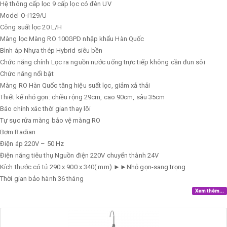
Hệ thông cấp lọc
9 cấp lọc có đèn UV
Model
O-i129/U
Công suất lọc
20 L/H
Màng lọc
Màng RO 100GPD nhập khẩu Hàn Quốc
Bình áp
Nhựa thép Hybrid siêu bền
Chức năng chính
Lọc ra nguồn nước uống trực tiếp không cần đun sôi
Chức năng nổi bật
Màng RO Hàn Quốc tăng hiệu suất lọc, giảm xả thải
Thiết kế nhỏ gọn: chiều rộng 29cm, cao 90cm, sâu 35cm
Báo chính xác thời gian thay lõi
Tự sục rửa màng bảo vệ màng RO
Bơm
Radian
Điện áp
220V – 50 Hz
Điện năng tiêu thụ
Nguồn điện 220V chuyển thành 24V
Kích thước có tủ
290 x 900 x 340( mm) ►►Nhỏ gọn-sang trọng
Thời gian bảo hành
36 tháng
Xem thêm...