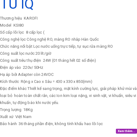
TỦ IQ
Thương hiệu
KAROFI
Model
KSI80
Số cấp lõi lọc
8 cấp lọc (
Công nghệ lọc
Công nghệ RO, màng RO nhâp Hàn Quốc
Chức năng nổi bật
Lọc nước uống trực tiếp, tự sục rửa màng RO
Công suất lọc nước
20 lít/giờ
Công suất tiêu thụ điện
24W (01 tháng hết 02 số điện)
Điện áp vào
220v/ 50Hz
Hạ áp bởi Adapter còn 24VDC
Kích thước
Rộng x Cao x Sâu = 430 x 330 x 850(mm)
Đặc điểm khác
Thiết kế sang trọng, mặt kính cường lực, giải pháp khử mùi và
loại bỏ hoàn toàn chất rắn, các Ion kim loại nặng, vi sinh vật, vi khuẩn, siêu vi
khuẩn, tự động báo khi nước yếu.
Trọng lượng
18Kg
Xuất xứ
Việt Nam
Bảo hành
36 tháng phần điện, không tính khấu hao lõi lọc
Xem thêm...