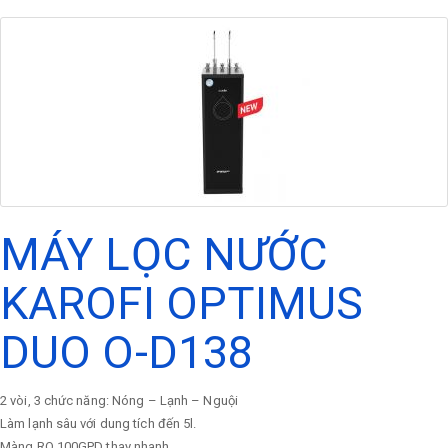
MÁY LỌC NƯỚC
KAROFI OPTIMUS
DUO O-D138
2 vòi, 3 chức năng: Nóng – Lạnh – Nguội
Làm lạnh sâu với dung tích đến 5l.
Màng RO 100GPD thay nhanh.