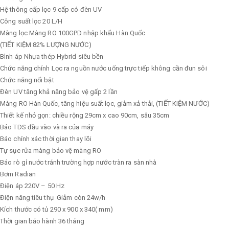
Hệ thông cấp lọc
9 cấp có đèn UV
Công suất lọc
20 L/H
Màng lọc
Màng RO 100GPD nhập khẩu Hàn Quốc
(TIẾT KIỆM 82% LƯỢNG NƯỚC)
Bình áp
Nhựa thép Hybrid siêu bền
Chức năng chính
Lọc ra nguồn nước uống trực tiếp không cần đun sôi
Chức năng nổi bật
Đèn UV tăng khả năng bảo vệ gấp 2 lần
Màng RO Hàn Quốc, tăng hiệu suất lọc, giảm xả thải, (TIẾT KIỆM NƯỚC)
Thiết kế nhỏ gọn: chiều rộng 29cm x cao 90cm, sâu 35cm
Báo TDS đầu vào và ra của máy
Báo chính xác thời gian thay lõi
Tự sục rửa màng bảo vệ màng RO
Báo rò gỉ nước tránh trường hợp nước tràn ra sàn nhà
Bơm
Radian
Điện áp
220V – 50 Hz
Điện năng tiêu thụ
Giảm còn 24w/h
Kích thước có tủ
290 x 900 x 340( mm)
Thời gian bảo hành
36 tháng