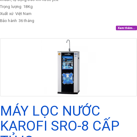
Trọng lượng
18Kg
Xuất xứ
Việt Nam
Bảo hành
36 tháng
Xem thêm...
MÁY LỌC NƯỚC
KAROFI SRO-8 CẤP