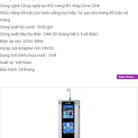
Công nghệ
Công nghệ lọc RO, màng RO nhập Dow USA
Chức năng nổi bật
Lọc nước uống trực tiếp. Tự sục rửa màng RO bảo vệ
màng
Công suất lọc nước
10 lít/giờ
Công suất tiêu thụ điện
24W (01 tháng hết 2-3 số điện)
Điện áp vào
220v/ 50Hz
Hạ áp bởi Adapter còn 24VDC
Dung tích bình chứa nước
10 lít
Xuất xứ
Việt Nam
Bảo hành
24 tháng
Xem thêm...