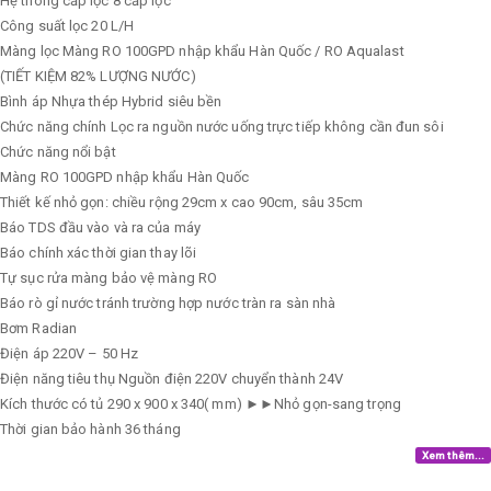
Hệ thông cấp lọc
8 cấp lọc
Công suất lọc
20 L/H
Màng lọc
Màng RO 100GPD nhập khẩu Hàn Quốc / RO Aqualast
(TIẾT KIỆM 82% LƯỢNG NƯỚC)
Bình áp
Nhựa thép Hybrid siêu bền
Chức năng chính
Lọc ra nguồn nước uống trực tiếp không cần đun sôi
Chức năng nổi bật
Màng RO 100GPD nhập khẩu Hàn Quốc
Thiết kế nhỏ gọn: chiều rộng 29cm x cao 90cm, sâu 35cm
Báo TDS đầu vào và ra của máy
Báo chính xác thời gian thay lõi
Tự sục rửa màng bảo vệ màng RO
Báo rò gỉ nước tránh trường hợp nước tràn ra sàn nhà
Bơm
Radian
Điện áp
220V – 50 Hz
Điện năng tiêu thụ
Nguồn điện 220V chuyển thành 24V
Kích thước có tủ
290 x 900 x 340( mm) ►►Nhỏ gọn-sang trọng
Thời gian bảo hành
36 tháng
Xem thêm...