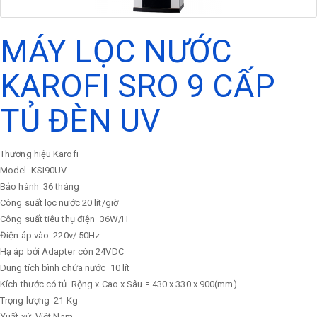
MÁY LỌC NƯỚC
KAROFI SRO 9 CẤP
TỦ ĐÈN UV
Thương hiệu Karofi
Model
KSI90UV
Bảo hành
36 tháng
Công suất lọc nước
20 lít/giờ
Công suất tiêu thụ điện
36W/H
Điện áp vào
220v/ 50Hz
Hạ áp bởi Adapter còn 24VDC
Dung tích bình chứa nước
10 lít
Kích thước có tủ
Rộng x Cao x Sâu = 430 x 330 x 900(mm)
Trọng lượng
21 Kg
Xuất xứ
Việt Nam