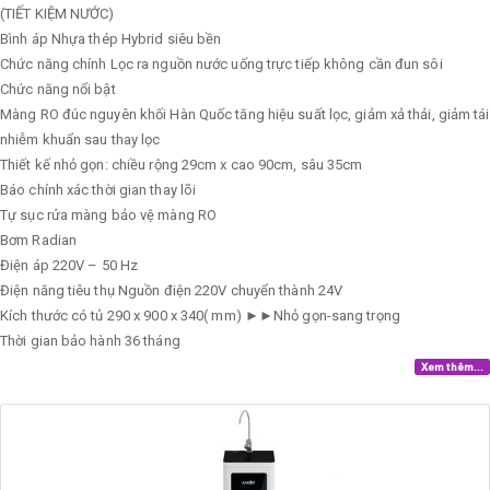
(TIẾT KIỆM NƯỚC)
Bình áp
Nhựa thép Hybrid siêu bền
Chức năng chính
Lọc ra nguồn nước uống trực tiếp không cần đun sôi
Chức năng nổi bật
Màng RO đúc nguyên khối Hàn Quốc tăng hiệu suất lọc, giảm xả thải, giảm tái
nhiễm khuẩn sau thay lọc
Thiết kế nhỏ gọn: chiều rộng 29cm x cao 90cm, sâu 35cm
Báo chính xác thời gian thay lõi
Tự sục rửa màng bảo vệ màng RO
Bơm
Radian
Điện áp
220V – 50 Hz
Điện năng tiêu thụ
Nguồn điện 220V chuyển thành 24V
Kích thước có tủ
290 x 900 x 340( mm) ►►Nhỏ gọn-sang trọng
Thời gian bảo hành
36 tháng
Xem thêm...