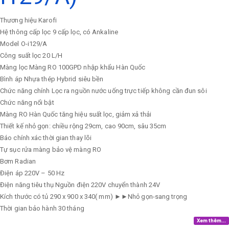
Thương hiệu
Karofi
Hệ thông cấp lọc
9 cấp lọc, có Ankaline
Model
O-i129/A
Công suất lọc
20 L/H
Màng lọc
Màng RO 100GPD nhập khẩu Hàn Quốc
Bình áp
Nhựa thép Hybrid siêu bền
Chức năng chính
Lọc ra nguồn nước uống trực tiếp không cần đun sôi
Chức năng nổi bật
Màng RO Hàn Quốc tăng hiệu suất lọc, giảm xả thải
Thiết kế nhỏ gọn: chiều rộng 29cm, cao 90cm, sâu 35cm
Báo chính xác thời gian thay lõi
Tự sục rửa màng bảo vệ màng RO
Bơm
Radian
Điện áp
220V – 50 Hz
Điện năng tiêu thụ
Nguồn điện 220V chuyển thành 24V
Kích thước có tủ
290 x 900 x 340( mm) ►►Nhỏ gọn-sang trọng
Thời gian bảo hành
30 tháng
Xem thêm...