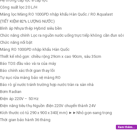
Hệ thông cấp lọc
8 cấp lọc
Công suất lọc
20 L/H
Màng lọc
Màng RO 100GPD nhập khẩu Hàn Quốc / RO Aqualast
(TIẾT KIỆM 82% LƯỢNG NƯỚC)
Bình áp
Nhựa thép Hybrid siêu bền
Chức năng chính
Lọc ra nguồn nước uống trực tiếp không cần đun sôi
Chức năng nổi bật
Màng RO 100GPD nhập khẩu Hàn Quốc
Thiết kế nhỏ gọn: chiều rộng 29cm x cao 90cm, sâu 35cm
Báo TDS đầu vào và ra của máy
Báo chính xác thời gian thay lõi
Tự sục rửa màng bảo vệ màng RO
Báo rò gỉ nước tránh trường hợp nước tràn ra sàn nhà
Bơm
Radian
Điện áp
220V – 50 Hz
Điện năng tiêu thụ
Nguồn điện 220V chuyển thành 24V
Kích thước có tủ
290 x 900 x 340( mm) ►►Nhỏ gọn-sang trọng
Thời gian bảo hành
36 tháng
Xem thêm...