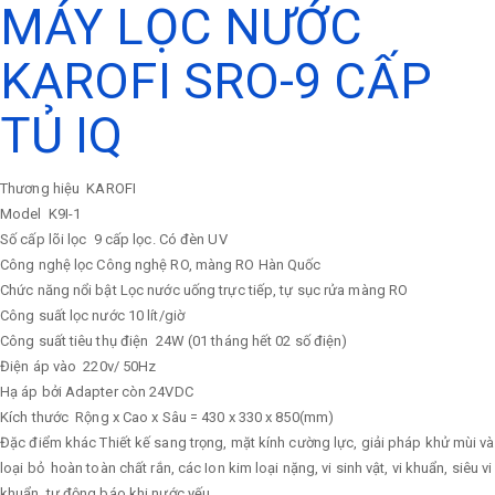
MÁY LỌC NƯỚC
KAROFI SRO-9 CẤP
TỦ IQ
Thương hiệu
KAROFI
Model
K9I-1
Số cấp lõi lọc
9 cấp lọc. Có đèn UV
Công nghệ lọc
Công nghệ RO, màng RO Hàn Quốc
Chức năng nổi bật
Lọc nước uống trực tiếp, tự sục rửa màng RO
Công suất lọc nước
10 lít/giờ
Công suất tiêu thụ điện
24W (01 tháng hết 02 số điện)
Điện áp vào
220v/ 50Hz
Hạ áp bởi Adapter còn 24VDC
Kích thước
Rộng x Cao x Sâu = 430 x 330 x 850(mm)
Đặc điểm khác
Thiết kế sang trọng, mặt kính cường lực, giải pháp khử mùi và
loại bỏ hoàn toàn chất rắn, các Ion kim loại nặng, vi sinh vật, vi khuẩn, siêu vi
khuẩn, tự động báo khi nước yếu.