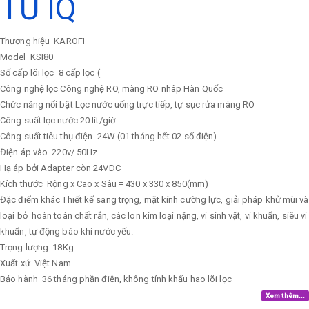
TỦ IQ
Thương hiệu
KAROFI
Model
KSI80
Số cấp lõi lọc
8 cấp lọc (
Công nghệ lọc
Công nghệ RO, màng RO nhâp Hàn Quốc
Chức năng nổi bật
Lọc nước uống trực tiếp, tự sục rửa màng RO
Công suất lọc nước
20 lít/giờ
Công suất tiêu thụ điện
24W (01 tháng hết 02 số điện)
Điện áp vào
220v/ 50Hz
Hạ áp bởi Adapter còn 24VDC
Kích thước
Rộng x Cao x Sâu = 430 x 330 x 850(mm)
Đặc điểm khác
Thiết kế sang trọng, mặt kính cường lực, giải pháp khử mùi và
loại bỏ hoàn toàn chất rắn, các Ion kim loại nặng, vi sinh vật, vi khuẩn, siêu vi
khuẩn, tự động báo khi nước yếu.
Trọng lượng
18Kg
Xuất xứ
Việt Nam
Bảo hành
36 tháng phần điện, không tính khấu hao lõi lọc
Xem thêm...