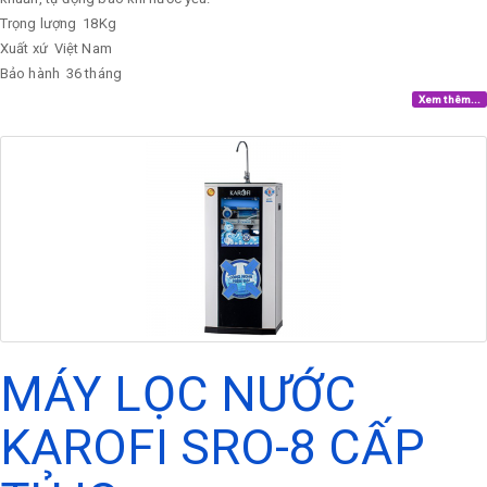
Trọng lượng
18Kg
Xuất xứ
Việt Nam
Bảo hành
36 tháng
Xem thêm...
MÁY LỌC NƯỚC
KAROFI SRO-8 CẤP