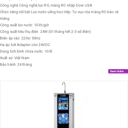
Công nghệ
Công nghệ lọc RO, màng RO nhập Dow USA
Chức năng nổi bật
Lọc nước uống trực tiếp. Tự sục rửa màng RO bảo vệ
màng
Công suất lọc nước
10 lít/giờ
Công suất tiêu thụ điện
24W (01 tháng hết 2-3 số điện)
Điện áp vào
220v/ 50Hz
Hạ áp bởi Adapter còn 24VDC
Dung tích bình chứa nước
10 lít
Xuất xứ
Việt Nam
Bảo hành
24 tháng
Xem thêm...