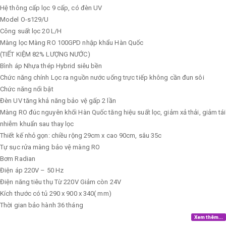
Hệ thông cấp lọc
9 cấp, có đèn UV
Model
O-s129/U
Công suất lọc
20 L/H
Màng lọc
Màng RO 100GPD nhập khẩu Hàn Quốc
(TIẾT KIỆM 82% LƯỢNG NƯỚC)
Bình áp
Nhựa thép Hybrid siêu bền
Chức năng chính
Lọc ra nguồn nước uống trực tiếp không cần đun sôi
Chức năng nổi bật
Đèn UV tăng khả năng bảo vệ gấp 2 lần
Màng RO đúc nguyên khối Hàn Quốc tăng hiệu suất lọc, giảm xả thải, giảm tái
nhiễm khuẩn sau thay lọc
Thiết kế nhỏ gọn: chiều rộng 29cm x cao 90cm, sâu 35c
Tự sục rửa màng bảo vệ màng RO
Bơm
Radian
Điện áp
220V – 50 Hz
Điện năng tiêu thụ
Từ 220V Giảm còn 24V
Kích thước có tủ
290 x 900 x 340( mm)
Thời gian bảo hành
36 tháng
Xem thêm...