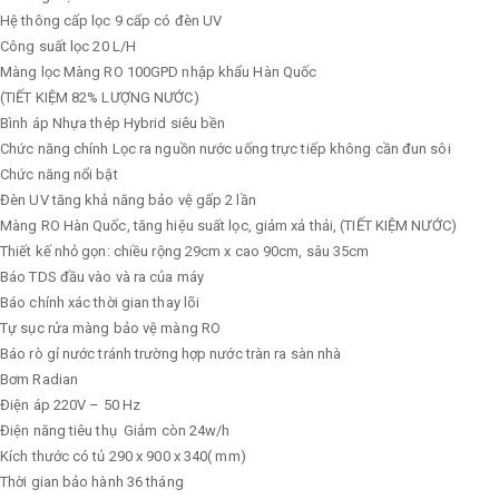
Hệ thông cấp lọc
9 cấp có đèn UV
Công suất lọc
20 L/H
Màng lọc
Màng RO 100GPD nhập khẩu Hàn Quốc
(TIẾT KIỆM 82% LƯỢNG NƯỚC)
Bình áp
Nhựa thép Hybrid siêu bền
Chức năng chính
Lọc ra nguồn nước uống trực tiếp không cần đun sôi
Chức năng nổi bật
Đèn UV tăng khả năng bảo vệ gấp 2 lần
Màng RO Hàn Quốc, tăng hiệu suất lọc, giảm xả thải, (TIẾT KIỆM NƯỚC)
Thiết kế nhỏ gọn: chiều rộng 29cm x cao 90cm, sâu 35cm
Báo TDS đầu vào và ra của máy
Báo chính xác thời gian thay lõi
Tự sục rửa màng bảo vệ màng RO
Báo rò gỉ nước tránh trường hợp nước tràn ra sàn nhà
Bơm
Radian
Điện áp
220V – 50 Hz
Điện năng tiêu thụ
Giảm còn 24w/h
Kích thước có tủ
290 x 900 x 340( mm)
Thời gian bảo hành
36 tháng