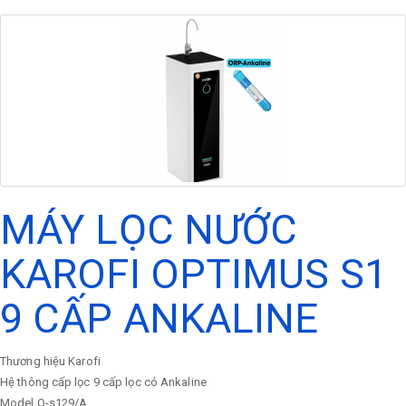
MÁY LỌC NƯỚC
KAROFI OPTIMUS S1
9 CẤP ANKALINE
Thương hiệu
Karofi
Hệ thông cấp lọc
9 cấp lọc có Ankaline
Model
O-s129/A