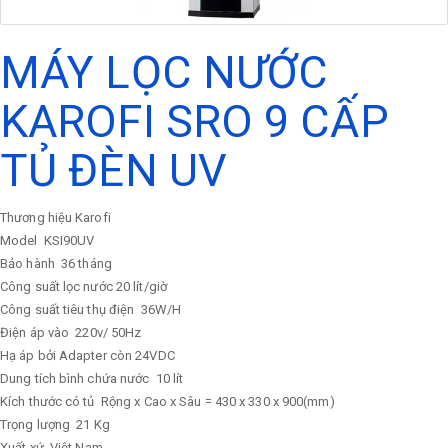
MÁY LỌC NƯỚC
KAROFI SRO 9 CẤP
TỦ ĐÈN UV
Thương hiệu Karofi
Model
KSI90UV
Bảo hành
36 tháng
Công suất lọc nước
20 lít/giờ
Công suất tiêu thụ điện
36W/H
Điện áp vào
220v/ 50Hz
Hạ áp bởi Adapter còn 24VDC
Dung tích bình chứa nước
10 lít
Kích thước có tủ
Rộng x Cao x Sâu = 430 x 330 x 900(mm)
Trọng lượng
21 Kg
Xuất xứ
Việt Nam