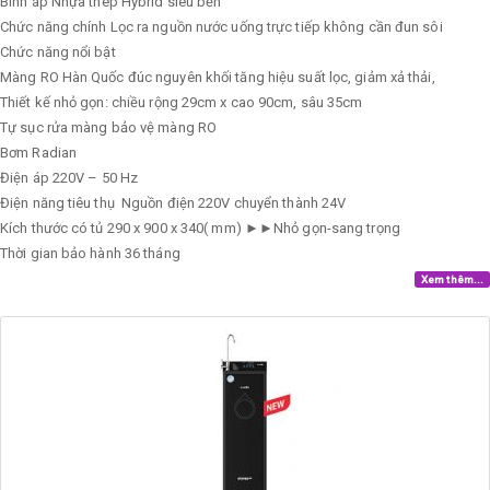
Bình áp
Nhựa thép Hybrid siêu bền
Chức năng chính
Lọc ra nguồn nước uống trực tiếp không cần đun sôi
Chức năng nổi bật
Màng RO Hàn Quốc đúc nguyên khối tăng hiệu suất lọc, giảm xả thải,
Thiết kế nhỏ gọn: chiều rộng 29cm x cao 90cm, sâu 35cm
Tự sục rửa màng bảo vệ màng RO
Bơm
Radian
Điện áp
220V – 50 Hz
Điện năng tiêu thụ
Nguồn điện 220V chuyển thành 24V
Kích thước có tủ
290 x 900 x 340( mm) ►►Nhỏ gọn-sang trọng
Thời gian bảo hành
36 tháng
Xem thêm...