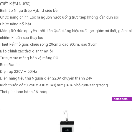
(TIẾT KIỆM NƯỚC)
Bình áp
Nhựa thép Hybrid siêu bền
Chức năng chính
Lọc ra nguồn nước uống trực tiếp không cần đun sôi
Chức năng nổi bật
Màng RO đúc nguyên khối Hàn Quốc tăng hiệu suất lọc, giảm xả thải, giảm tái
nhiễm khuẩn sau thay lọc
Thiết kế nhỏ gọn: chiều rộng 29cm x cao 90cm, sâu 35cm
Báo chính xác thời gian thay lõi
Tự sục rửa màng bảo vệ màng RO
Bơm
Radian
Điện áp
220V – 50 Hz
Điện năng tiêu thụ
Nguồn điện 220V chuyển thành 24V
Kích thước có tủ
290 x 900 x 340( mm) ►►Nhỏ gọn-sang trọng
Thời gian bảo hành
36 tháng
Xem thêm...