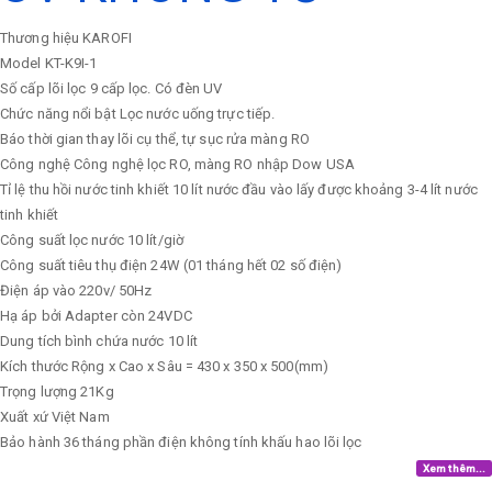
Thương hiệu
KAROFI
Model
KT-K9I-1
Số cấp lõi lọc
9 cấp lọc. Có đèn UV
Chức năng nổi bật
Lọc nước uống trực tiếp.
Báo thời gian thay lõi cụ thể, tự sục rửa màng RO
Công nghệ
Công nghệ lọc RO, màng RO nhập Dow USA
Tỉ lệ thu hồi nước tinh khiết
10 lít nước đầu vào lấy được khoảng 3-4 lít nước
tinh khiết
Công suất lọc nước
10 lít/giờ
Công suất tiêu thụ điện
24W (01 tháng hết 02 số điện)
Điện áp vào
220v/ 50Hz
Hạ áp bởi Adapter còn 24VDC
Dung tích bình chứa nước
10 lít
Kích thước
Rộng x Cao x Sâu = 430 x 350 x 500(mm)
Trọng lượng
21Kg
Xuất xứ
Việt Nam
Bảo hành
36 tháng phần điện không tính khấu hao lõi lọc
Xem thêm...