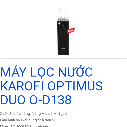
MÁY LỌC NƯỚC
KAROFI OPTIMUS
DUO O-D138
2 vòi, 3 chức năng: Nóng – Lạnh – Nguội
Làm lạnh sâu với dung tích đến 5l.
Màng RO 100GPD thay nhanh.