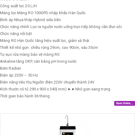
Công suất lọc
20 L/H
Màng lọc
Màng RO 100GPD nhập khẩu Hàn Quốc
Bình áp
Nhựa thép Hybrid siêu bền
Chức năng chính
Lọc ra nguồn nước uống trực tiếp không cần đun sôi
Chức năng nổi bật
Màng RO Hàn Quốc tăng hiệu suất lọc, giảm xả thải
Thiết kế nhỏ gọn: chiều rộng 29cm, cao 90cm, sâu 35cm
Tự sục rửa màng bảo vệ màng RO
Ankaline tăng ORP, cân bằng pH trong nước
Bơm
Radian
Điện áp
220V – 50 Hz
Điện năng tiêu thụ
Nguồn điện 220V chuyển thành 24V
Kích thước có tủ
290 x 900 x 340( mm) ►►Nhỏ gọn-sang trọng
Thời gian bảo hành
36 tháng
Xem thêm...