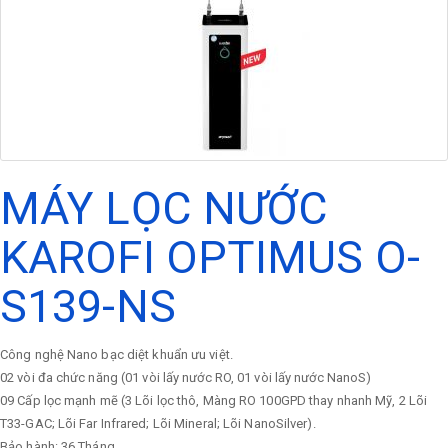
MÁY LỌC NƯỚC
KAROFI OPTIMUS O-
S139-NS
Công nghệ Nano bạc diệt khuẩn ưu việt.
02 vòi đa chức năng (01 vòi lấy nước RO, 01 vòi lấy nước NanoS)
09 Cấp lọc mạnh mẽ (3 Lõi lọc thô, Màng RO 100GPD thay nhanh Mỹ, 2 Lõi
T33-GAC; Lõi Far Infrared; Lõi Mineral; Lõi NanoSilver).
Bảo hành: 36 Tháng