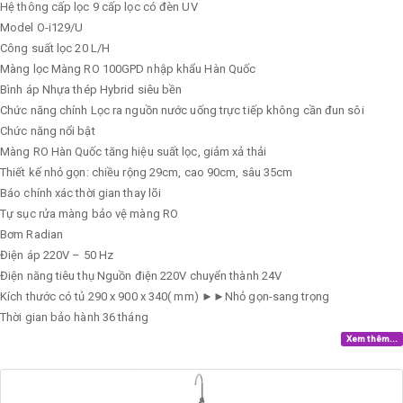
Hệ thông cấp lọc
9 cấp lọc có đèn UV
Model
O-i129/U
Công suất lọc
20 L/H
Màng lọc
Màng RO 100GPD nhập khẩu Hàn Quốc
Bình áp
Nhựa thép Hybrid siêu bền
Chức năng chính
Lọc ra nguồn nước uống trực tiếp không cần đun sôi
Chức năng nổi bật
Màng RO Hàn Quốc tăng hiệu suất lọc, giảm xả thải
Thiết kế nhỏ gọn: chiều rộng 29cm, cao 90cm, sâu 35cm
Báo chính xác thời gian thay lõi
Tự sục rửa màng bảo vệ màng RO
Bơm
Radian
Điện áp
220V – 50 Hz
Điện năng tiêu thụ
Nguồn điện 220V chuyển thành 24V
Kích thước có tủ
290 x 900 x 340( mm) ►►Nhỏ gọn-sang trọng
Thời gian bảo hành
36 tháng
Xem thêm...