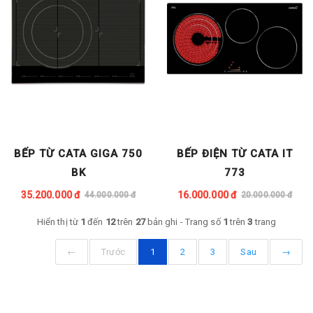
BẾP TỪ CATA GIGA 750
BẾP ĐIỆN TỪ CATA IT
BK
773
35.200.000 đ
16.000.000 đ
44.000.000 đ
20.000.000 đ
Hiển thị từ
1
đến
12
trên
27
bản ghi - Trang số
1
trên
3
trang
←
Trước
1
2
3
Sau
→