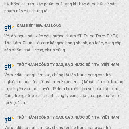
hệ thống cà trăm sản phẩm quà tặng khi bạn dùng bất cứ sản
phẩm nào của chúng tôi.
CAM KẾT 100% HÀI LÒNG
Với đội ngũ nhân viên với phường châm 6T: Trung Thực, Tử Tế,
Tận Tâm. Chúng tôi cam kết giao hàng nhanh, an toàn, cung cấp
sản phẩm chất lượng, chính hãng.
TRỞ THÀNH CÔNG TY GAS, GẠO, NƯỚC SỐ 1 TẠI VIỆT NAM
Với sự đầu tư nghiêm túc, chúng tôi tập trung nâng cao trải
nghiệm người dùng (Customer Experience) kể cả trên môi trường
trực tuyến và ngoại tuyến để đem lại một dịch vụ hoàn hảo xứng
đáng trong nỗ lực trở thành công ty cung cấp gas, gạo, nước số 1
tại Việt Nam.
TRỞ THÀNH CÔNG TY GAS, GẠO, NƯỚC SỐ 1 TẠI VIỆT NAM
Với sự đầu tư nghiêm túc, chúng tôi tập trung nâng cao trải