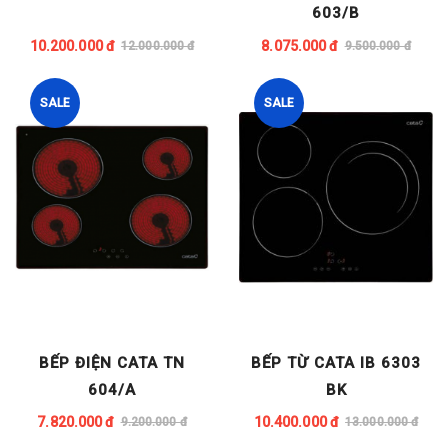
603/B
10.200.000 đ
8.075.000 đ
12.000.000 đ
9.500.000 đ
SALE
SALE
BẾP ĐIỆN CATA TN
BẾP TỪ CATA IB 6303
604/A
BK
7.820.000 đ
10.400.000 đ
9.200.000 đ
13.000.000 đ