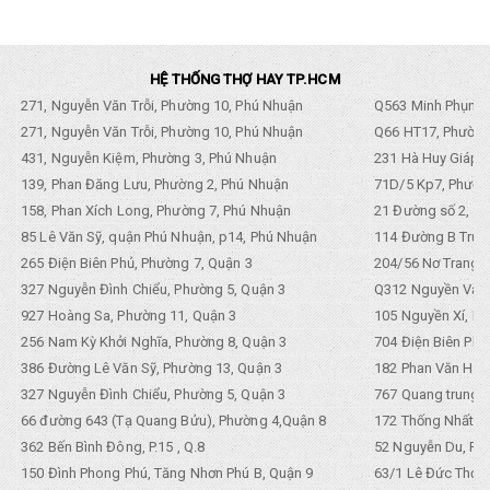
HỆ THỐNG THỢ HAY TP.HCM
271, Nguyễn Văn Trỗi, Phường 10, Phú Nhuận
Q563 Minh Phụng,
271, Nguyễn Văn Trỗi, Phường 10, Phú Nhuận
Q66 HT17, Phường
431, Nguyễn Kiệm, Phường 3, Phú Nhuận
231 Hà Huy Giáp, 
139, Phan Đăng Lưu, Phường 2, Phú Nhuận
71D/5 Kp7, Phường
158, Phan Xích Long, Phường 7, Phú Nhuận
21 Đường số 2, KP
85 Lê Văn Sỹ, quận Phú Nhuận, p14, Phú Nhuận
114 Đường B Trưng
265 Điện Biên Phủ, Phường 7, Quận 3
204/56 Nơ Trang L
327 Nguyễn Đình Chiểu, Phường 5, Quận 3
Q312 Nguyền Văn 
927 Hoàng Sa, Phường 11, Quận 3
105 Nguyền Xí, Ph
256 Nam Kỳ Khởi Nghĩa, Phường 8, Quận 3
704 Điện Biên Phũ 
386 Đường Lê Văn Sỹ, Phường 13, Quận 3
182 Phan Văn Hân,
327 Nguyễn Đình Chiểu, Phường 5, Quận 3
767 Quang trung, 
66 đường 643 (Tạ Quang Bửu), Phường 4,Quận 8
172 Thống Nhất. P
362 Bến Bình Đông, P.15 , Q.8
52 Nguyễn Du, Ph
150 Đình Phong Phú, Tăng Nhơn Phú B, Quận 9
63/1 Lê Đức Thọ, 