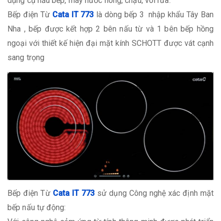
dụng cụ nấu bếp, máy nước nóng, chậu, vòi rửa.
Bếp điện Từ
Cata IT 773
là dòng bếp 3 nhập khẩu Tây Ban
Nha , bếp được kết hợp 2 bên nấu từ và 1 bên bếp hồng
ngoại với thiết kế hiện đại mặt kính SCHOTT được vát cạnh
sang trọng
Bếp điện Từ
Cata IT 773
sử dụng Công nghệ xác định mặt
bếp nấu tự động: