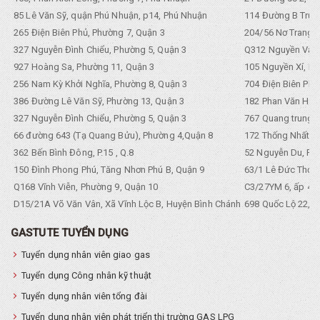
85 Lê Văn Sỹ, quận Phú Nhuận, p14, Phú Nhuận
114 Đường B Trưng
265 Điện Biên Phủ, Phường 7, Quận 3
204/56 Nơ Trang L
327 Nguyễn Đình Chiểu, Phường 5, Quận 3
Q312 Nguyền Văn 
927 Hoàng Sa, Phường 11, Quận 3
105 Nguyền Xí, Ph
256 Nam Kỳ Khởi Nghĩa, Phường 8, Quận 3
704 Điện Biên Phũ 
386 Đường Lê Văn Sỹ, Phường 13, Quận 3
182 Phan Văn Hân,
327 Nguyễn Đình Chiểu, Phường 5, Quận 3
767 Quang trung, 
66 đường 643 (Tạ Quang Bửu), Phường 4,Quận 8
172 Thống Nhất. P
362 Bến Bình Đông, P.15 , Q.8
52 Nguyễn Du, Ph
150 Đình Phong Phú, Tăng Nhơn Phú B, Quận 9
63/1 Lê Đức Thọ, 
Q168 Vĩnh Viễn, Phường 9, Quận 10
C3/27YM 6, ấp 4, 
D15/21A Võ Văn Vân, Xã Vĩnh Lộc B, Huyện Bình Chánh
698 Quốc Lộ 22, Tổ
GASTUTE TUYỂN DỤNG
Tuyển dụng nhân viên giao gas
Tuyển dụng Công nhân kỹ thuật
Tuyển dụng nhân viên tổng đài
Tuyển dụng nhân viên phát triển thị trường GAS LPG