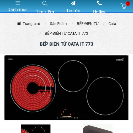
0
Danh mục
Tin tức
Tìm kiếm
Hotline
Hiện chưa có sản phẩm nào trong giỏ hàng của bạn
Trang chủ
Sản Phẩm
BẾP ĐIỆN TỪ
Cata
BẾP ĐIỆN TỪ CATA IT 773
BẾP ĐIỆN TỪ CATA IT 773