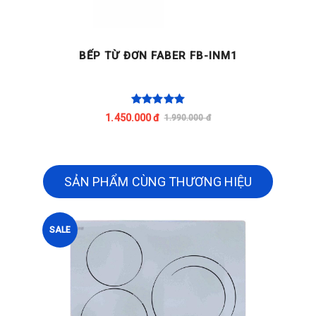
BẾP TỪ ĐƠN FABER FB-INM1
1.450.000 đ
1.990.000 đ
SẢN PHẨM CÙNG THƯƠNG HIỆU
SALE