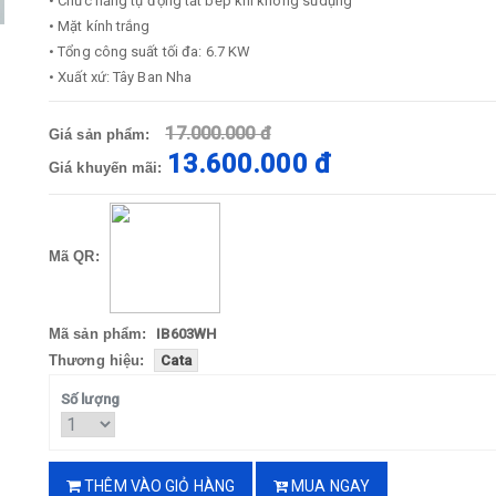
• Chức năng tự động tắt bếp khi không sửdụng
• Mặt kính trắng
• Tổng công suất tối đa: 6.7 KW
• Xuất xứ: Tây Ban Nha
17.000.000 đ
Giá sản phẩm:
13.600.000 đ
Giá khuyến mãi:
Mã QR:
Mã sản phẩm:
IB603WH
Thương hiệu:
Cata
Số lượng
THÊM VÀO GIỎ HÀNG
MUA NGAY