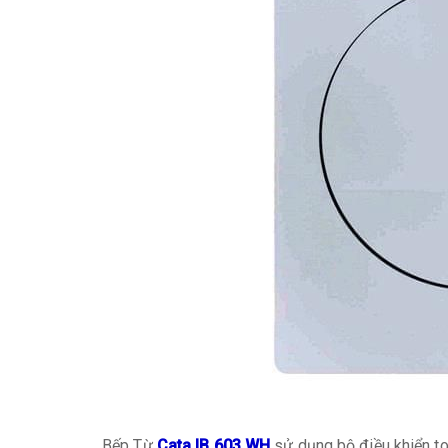
Bếp Từ
Cata IB 603 WH
sử dụng bộ điều khiển t