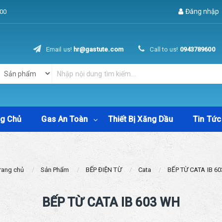
Đăng nhập
00
Email us!
hr@gastute.com
Call to us!
0943789600
ng Chủ
Gas An Toàn
Thiết Bị Xăng Dầu
Tin Tức
rang chủ
Sản Phẩm
BẾP ĐIỆN TỪ
Cata
BẾP TỪ CATA IB 6
BẾP TỪ CATA IB 603 WH