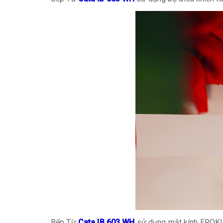
Bếp Từ
Cata IB 603 WH
sử dụng mặt kính EROKIRA