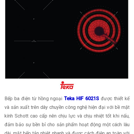
Bếp ba điện từ hồng ngoại
Teka HIF 6021S
được thiết kế
và sản xuất trên dây chuyền công nghệ hiện đại với bề mặt
kính Schott cao cấp nên chịu lực và chịu nhiệt tốt khi nấu,
đảm bảo sự bền bỉ cho sản phẩm hoạt động một cách lâu
dài, mặt bếp tản nhiệt nhanh và được cách điện an toàn với