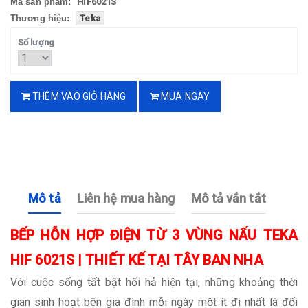
Mã sản phẩm:
HIF6021S
Thương hiệu:
Teka
Số lượng
THÊM VÀO GIỎ HÀNG
MUA NGAY
Mô tả
Liên hệ mua hàng
Mô tả vắn tắt
BẾP HỖN HỢP ĐIỆN TỪ 3 VÙNG NẤU TEKA
HIF 6021S | THIẾT KẾ TẠI TÂY BAN NHA
Với cuộc sống tất bật hối hả hiện tại, những khoảng thời
gian sinh hoạt bên gia đình mỗi ngày một ít đi nhất là đối