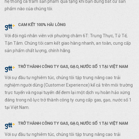
hệ thống cà trăm sản phẩm quà tặng khi bạn dùng bất cứ sản
phẩm nào của chúng tôi.
CAM KẾT 100% HÀI LÒNG
Với đội ngũ nhân viên với phường châm 6T: Trung Thực, Tử Tế,
Tận Tâm. Chúng tôi cam kết giao hàng nhanh, an toàn, cung cấp
sản phẩm chất lượng, chính hãng.
TRỞ THÀNH CÔNG TY GAS, GẠO, NƯỚC SỐ 1 TẠI VIỆT NAM
Với sự đầu tư nghiêm túc, chúng tôi tập trung nâng cao trải
nghiệm người dùng (Customer Experience) kể cả trên môi trường
trực tuyến và ngoại tuyến để đem lại một dịch vụ hoàn hảo xứng
đáng trong nỗ lực trở thành công ty cung cấp gas, gạo, nước số 1
tại Việt Nam.
TRỞ THÀNH CÔNG TY GAS, GẠO, NƯỚC SỐ 1 TẠI VIỆT NAM
Với sự đầu tư nghiêm túc, chúng tôi tập trung nâng cao trải