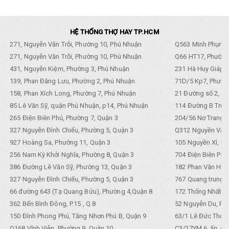
HỆ THỐNG THỢ HAY TP.HCM
271, Nguyễn Văn Trỗi, Phường 10, Phú Nhuận
Q563 Minh Phụng,
271, Nguyễn Văn Trỗi, Phường 10, Phú Nhuận
Q66 HT17, Phường
431, Nguyễn Kiệm, Phường 3, Phú Nhuận
231 Hà Huy Giáp, 
139, Phan Đăng Lưu, Phường 2, Phú Nhuận
71D/5 Kp7, Phường
158, Phan Xích Long, Phường 7, Phú Nhuận
21 Đường số 2, KP
85 Lê Văn Sỹ, quận Phú Nhuận, p14, Phú Nhuận
114 Đường B Trưng
265 Điện Biên Phủ, Phường 7, Quận 3
204/56 Nơ Trang L
327 Nguyễn Đình Chiểu, Phường 5, Quận 3
Q312 Nguyền Văn 
927 Hoàng Sa, Phường 11, Quận 3
105 Nguyền Xí, Ph
256 Nam Kỳ Khởi Nghĩa, Phường 8, Quận 3
704 Điện Biên Phũ 
386 Đường Lê Văn Sỹ, Phường 13, Quận 3
182 Phan Văn Hân,
327 Nguyễn Đình Chiểu, Phường 5, Quận 3
767 Quang trung, 
66 đường 643 (Tạ Quang Bửu), Phường 4,Quận 8
172 Thống Nhất. P
362 Bến Bình Đông, P.15 , Q.8
52 Nguyễn Du, Ph
150 Đình Phong Phú, Tăng Nhơn Phú B, Quận 9
63/1 Lê Đức Thọ, 
Q168 Vĩnh Viễn, Phường 9, Quận 10
C3/27YM 6, ấp 4, 