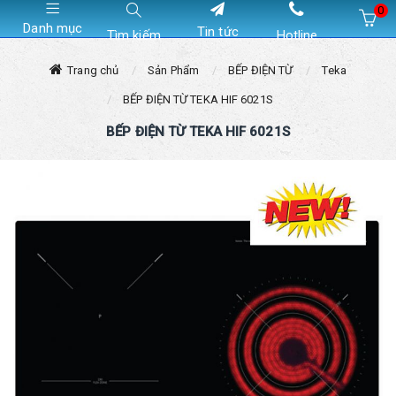
0
Danh mục
Tin tức
Tìm kiếm
Hotline
Hiện chưa có sản phẩm nào trong giỏ hàng của bạn
Trang chủ
Sản Phẩm
BẾP ĐIỆN TỪ
Teka
BẾP ĐIỆN TỪ TEKA HIF 6021S
BẾP ĐIỆN TỪ TEKA HIF 6021S