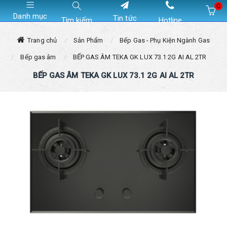
0
Danh mục
Tin tức
Tìm kiếm
Hotline
Hiện chưa có sản phẩm nào trong giỏ hàng của bạn
Trang chủ
Sản Phẩm
Bếp Gas - Phụ Kiện Ngành Gas
Bếp gas âm
BẾP GAS ÂM TEKA GK LUX 73.1 2G AI AL 2TR
BẾP GAS ÂM TEKA GK LUX 73.1 2G AI AL 2TR