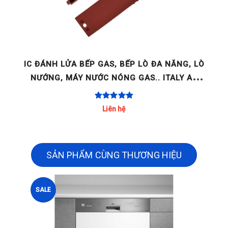
GE
IC ĐÁNH LỬA BẾP GAS, BẾP LÒ ĐA NĂNG, LÒ
NƯỚNG, MÁY NƯỚC NÓNG GAS.. ITALY AC
220-240V 2 LÒ / 4 LÒ / [...]
Liên hệ
SẢN PHẨM CÙNG THƯƠNG HIỆU
SALE