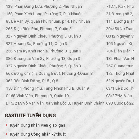
139, Phan Đăng Lưu, Phường 2, Phú Nhuận
71D/5 Kp7, Phường
158, Phan Xích Long, Phường 7, Phú Nhuận
21 Đường số 2, KP
85 Lê Văn Sỹ, quận Phú Nhuận, p14, Phú Nhuận
114 Đường B Trưng
265 Điện Biên Phủ, Phường 7, Quận 3
204/56 Nơ Trang L
327 Nguyễn Đình Chiểu, Phường 5, Quận 3
Q312 Nguyền Văn 
927 Hoàng Sa, Phường 11, Quận 3
105 Nguyền Xí, Ph
256 Nam Kỳ Khởi Nghĩa, Phường 8, Quận 3
704 Điện Biên Phũ 
386 Đường Lê Văn Sỹ, Phường 13, Quận 3
182 Phan Văn Hân,
327 Nguyễn Đình Chiểu, Phường 5, Quận 3
767 Quang trung, 
66 đường 643 (Tạ Quang Bửu), Phường 4,Quận 8
172 Thống Nhất. P
362 Bến Bình Đông, P.15 , Q.8
52 Nguyễn Du, Ph
150 Đình Phong Phú, Tăng Nhơn Phú B, Quận 9
63/1 Lê Đức Thọ, 
Q168 Vĩnh Viễn, Phường 9, Quận 10
C3/27YM 6, ấp 4, 
D15/21A Võ Văn Vân, Xã Vĩnh Lộc B, Huyện Bình Chánh
698 Quốc Lộ 22, Tổ
GASTUTE TUYỂN DỤNG
Tuyển dụng nhân viên giao gas
Tuyển dụng Công nhân kỹ thuật