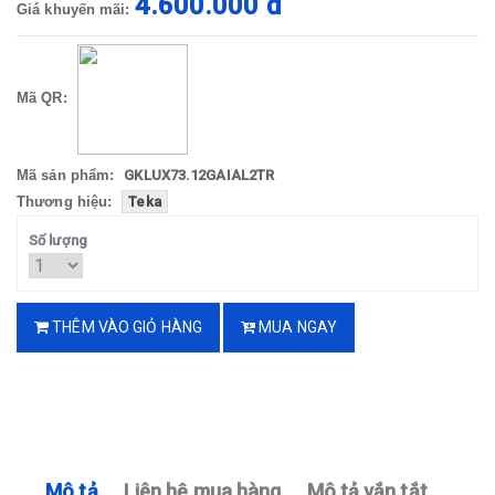
4.600.000 đ
Giá khuyến mãi:
Mã QR:
Mã sản phẩm:
GKLUX73.12GAIAL2TR
Thương hiệu:
Teka
Số lượng
THÊM VÀO GIỎ HÀNG
MUA NGAY
Mô tả
Liên hệ mua hàng
Mô tả vắn tắt