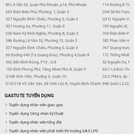
85 Lê Văn Sỹ, quận Phú Nhuận, p14, Phú Nhuận
114 Đường B Trưng
265 Điện Biên Phủ, Phường 7, Quận 3
204/56 Nơ Trang L
327 Nguyễn Đình Chiểu, Phường 5, Quận 3
Q312 Nguyền Văn 
927 Hoàng Sa, Phường 11, Quận 3
105 Nguyền Xí, Ph
256 Nam Kỳ Khởi Nghĩa, Phường 8, Quận 3
704 Điện Biên Phũ 
386 Đường Lê Văn Sỹ, Phường 13, Quận 3
182 Phan Văn Hân,
327 Nguyễn Đình Chiểu, Phường 5, Quận 3
767 Quang trung, 
66 đường 643 (Tạ Quang Bửu), Phường 4,Quận 8
172 Thống Nhất. P
362 Bến Bình Đông, P.15 , Q.8
52 Nguyễn Du, Ph
150 Đình Phong Phú, Tăng Nhơn Phú B, Quận 9
63/1 Lê Đức Thọ, 
Q168 Vĩnh Viễn, Phường 9, Quận 10
C3/27YM 6, ấp 4, 
D15/21A Võ Văn Vân, Xã Vĩnh Lộc B, Huyện Bình Chánh
698 Quốc Lộ 22, Tổ
GASTUTE TUYỂN DỤNG
Tuyển dụng nhân viên giao gas
Tuyển dụng Công nhân kỹ thuật
Tuyển dụng nhân viên tổng đài
Tuyển dụng nhân viên phát triển thị trường GAS LPG