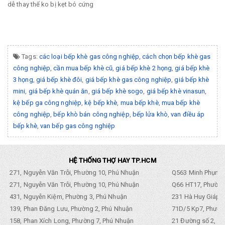
dễ thay thế ko bị kẹt bó cứng
Tags:
các loại bếp khè gas công nghiệp
,
cách chọn bếp khè gas
công nghiệp
,
cần mua bếp khè cũ
,
giá bếp khè 2 họng
,
giá bếp khè
3 họng
,
giá bếp khè đôi
,
giá bếp khè gas công nghiệp
,
giá bếp khè
mini
,
giá bếp khè quán ăn
,
giá bếp khè sogo
,
giá bếp khè vinasun
,
kệ bếp ga công nghiệp
,
kệ bếp khè
,
mua bếp khè
,
mua bếp khè
công nghiệp
,
bếp khò bán công nghiệp
,
bếp lửa khò
,
van điều áp
bếp khè
,
van bếp gas công nghiệp
HỆ THỐNG THỢ HAY TP.HCM
271, Nguyễn Văn Trỗi, Phường 10, Phú Nhuận
Q563 Minh Phụng,
271, Nguyễn Văn Trỗi, Phường 10, Phú Nhuận
Q66 HT17, Phường
431, Nguyễn Kiệm, Phường 3, Phú Nhuận
231 Hà Huy Giáp, 
139, Phan Đăng Lưu, Phường 2, Phú Nhuận
71D/5 Kp7, Phường
158, Phan Xích Long, Phường 7, Phú Nhuận
21 Đường số 2, KP