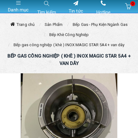
0
Danh mục
Tin tức
Tìm kiếm
Hotline
Hiện chưa có sản phẩm nào trong giỏ hàng của bạn
Trang chủ
Sản Phẩm
Bếp Gas - Phụ Kiện Ngành Gas
Bếp Khè Công Nghiệp
Bếp gas công nghiệp ( khè ) INOX MAGIC STAR 5A4 + van dây
BẾP GAS CÔNG NGHIỆP ( KHÈ ) INOX MAGIC STAR 5A4 +
VAN DÂY