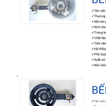
✔
Tên sản
✔
Thương 
✔
Mã sản 
✔
Kích thư
✔
Trọng l
✔
Chất liệ
✔
Tính nă
✔
Hệ thống
✔
Phù hợp
✔
Xuất xứ:
✔
Bảo hàn
BẾ
✔
Tên sản