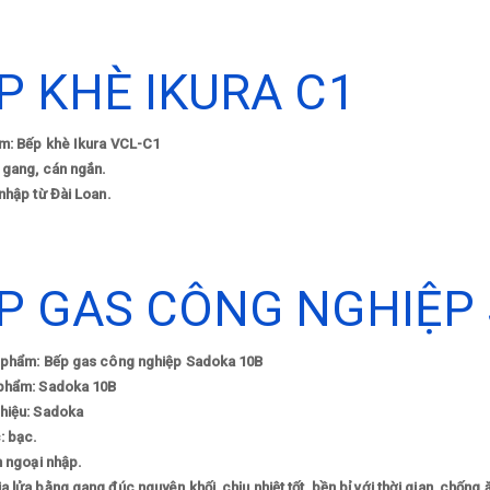
P KHÈ IKURA C1
m: Bếp khè Ikura VCL-C1
 gang, cán ngắn.
nhập từ Đài Loan.​
P GAS CÔNG NGHIỆP
 phẩm: Bếp gas công nghiệp Sadoka 10B
phẩm: Sadoka 10B
hiệu: Sadoka
: bạc.
n ngoại nhập.
 lửa bằng gang đúc nguyên khối, chịu nhiệt tốt, bền bỉ với thời gian, chống