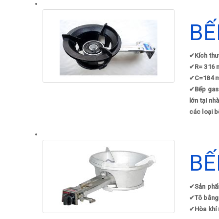
BẾ
✔
Kích th
✔
R= 316 
✔
C=184 
✔
Bếp gas
lớn tại n
các loại 
BẾ
✔
Sản phẩ
✔
Tô bằng
✔
Hòa khí 