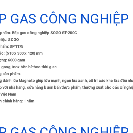
P GAS CÔNG NGHIỆP 
 phẩm: Bếp gas công nghiệp SOGO GT-200C
hiệu: SOGO
phẩm: SP1175
ớc: (510 x 300 x 120) mm
ượng: 6000 gam
u: gang, inox bền bỉ theo thời gian
ng sản phẩm:
g đánh lửa Magneto giúp lửa mạnh, ngọn lửa xanh, bố trí các khe lửa đều nh
 với nhà hàng, cửa hàng buôn bán thực phẩm, thường xuất cho các xí nghi
 Việt Nam
h chính hãng: 1 năm
P GAS CÔNG NGHIỆP 