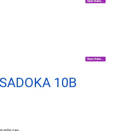
Xem thêm...
Xem thêm...
 SADOKA 10B
 ăn mòn cao.