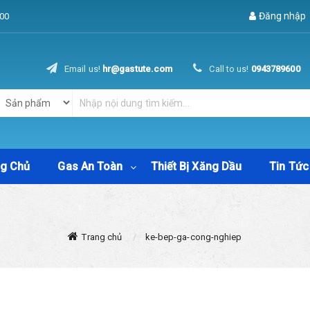
Đăng nhập
00
Email us!
hr@gastute.com
Call to us!
0943789600
ng Chủ
Gas An Toàn
Thiết Bị Xăng Dầu
Tin Tức
Trang chủ
ke-bep-ga-cong-nghiep