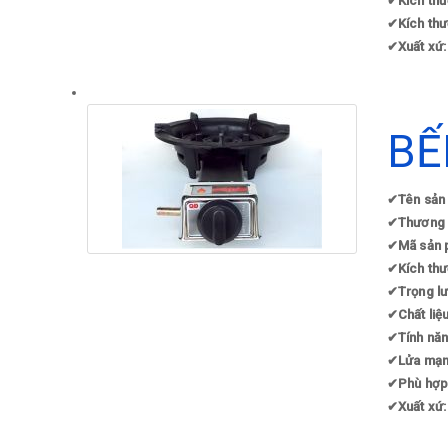
✔
Kích thư
✔
Kích th
✔
Xuất xứ:
BẾ
✔
Tên sản
✔
Thương 
✔
Mã sản 
✔
Kích thư
✔
Trọng lư
✔
Chất liệ
✔
Tính nă
✔
Lửa mạnh
✔
Phù hợp
✔
Xuất xứ: