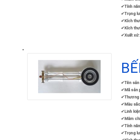
✔
Tính năn
✔
Trọng lư
✔
Kích thư
✔
Kích th
✔
Xuất xứ:
BẾ
✔
Tên sản
✔
Mã sản 
✔
Thương 
✔
Màu sắc
✔
Linh kiệ
✔
Mâm chia
✔
Tính năn
✔
Trọng lư