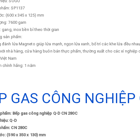
hiệu: SOGO
phẩm: SP1137
ớc: (600 x 345 x 125) mm
ượng: 7600 gam
u: gang, inox bền bỉ theo thời gian
ng sản phẩm:
 đánh lửa Magneto giúp lửa mạnh, ngọn lửa xanh, bố trí các khe lửa đều nhau
với nhà hàng, cửa hàng buôn bán thực phẩm, thường xuất cho các xí nghiệp 
 Việt Nam
h chính hãng: 1 năm
P GAS CÔNG NGHIỆP 
 phẩm: Bếp gas công nghiệp Q-D CN 280C
hiệu: Q-D
phẩm: CN 280C
ớc: (590 x 350 x 130) mm