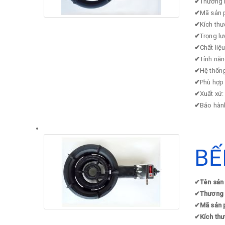
✔
Thương 
✔
Mã sản 
✔
Kích thư
✔
Trọng l
✔
Chất liệ
✔
Tính nă
✔
Hệ thống
✔
Phù hợp 
✔
Xuất xứ:
✔
Bảo hàn
BẾ
✔
Tên sản
✔
Thương 
✔
Mã sản 
✔
Kích thư