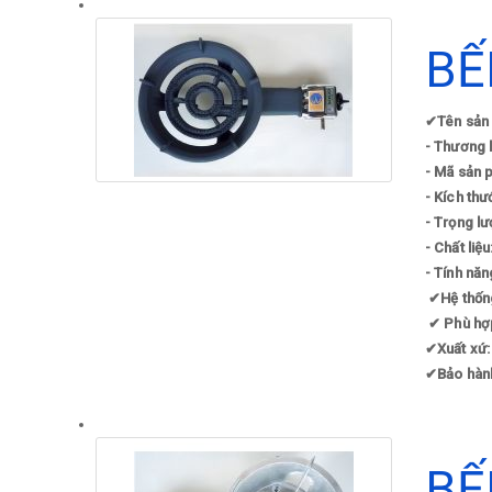
BẾ
✔
Tên sản
- Thương 
- Mã sản 
- Kích thư
- Trọng l
- Chất liệ
- Tính nă
✔
Hệ thốn
✔
Phù hợp
✔
Xuất xứ:
✔
Bảo hàn
BẾ