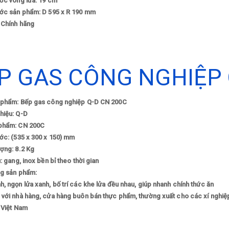
ớc vòng lửa: 19 cm
ước sản phẩm: D 595 x R 190 mm
 Chính hãng
P GAS CÔNG NGHIỆP 
 phẩm: Bếp gas công nghiệp Q-D CN 200C
hiệu: Q-D
phẩm: CN 200C
ớc: (535 x 300 x 150) mm
ợng: 8.2 Kg
u: gang, inox bền bỉ theo thời gian
ng sản phẩm:
, ngọn lửa xanh, bố trí các khe lửa đều nhau, giúp nhanh chính thức ăn
 với nhà hàng, cửa hàng buôn bán thực phẩm, thường xuất cho các xí nghiệ
 Việt Nam