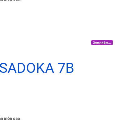
Xem thêm...
 SADOKA 7B
 ăn mòn cao.