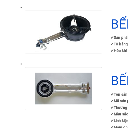
BẾ
✔
Sản phẩ
✔
Tô bằng
✔
Hòa khí 
BẾ
✔
Tên sản
✔
Mã sản 
✔
Thương 
✔
Màu sắc
✔
Linh kiệ
✔
Mâm chia