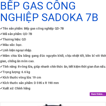
BẾP GAS CÔNG
NGHIỆP SADOKA 7B
✔
Tên sản phẩm: Bếp gas công nghiệp QD-7B
✔
Mã sản phẩm: QD-7B
✔
Thương hiệu: QD
✔
Màu sắc: bạc.
✔
Linh kiện ngoại nhập.
✔
Mâm chia lửa bằng gang đúc nguyên khối, chịu nhiệt tốt, bền bỉ với thời
gian, chống ăn mòn cao.
✔
Tính năng: 8 vòng lửa, giúp nhanh chín thức ăn, tiết kiệm thời gian đun nấu.
✔
Trọng lượng: 6.6 kg
✔
Kích thước vòng lửa: 19 cm
✔
Kích thước sản phẩm: D 595 x R 190 mm
✔
Xuất xứ: Chính hãng
Xem thêm...