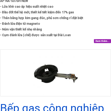
ÁP NA-537SH NEW
- Lửa khè cao áp hiệu suất nhiệt cao
- Đầu đốt thế hệ mới, thiết kế tiết kiệm đến 17% gas
- Thân bằng hợp kim gang đúc, phủ sơn chống rỉ đặt biệt
- Đánh lửa điện tử magneto
- Núm vặn thiết kế nhẹ nhàng
- Cụm đánh lửa (chế) được sản xuất tại Đài Loan
Xem thêm...
Bếp gas công nghiệp