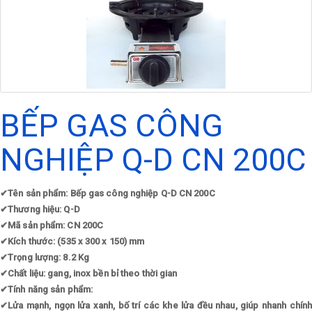
BẾP GAS CÔNG
NGHIỆP Q-D CN 200C
✔
Tên sản phẩm: Bếp gas công nghiệp Q-D CN 200C
✔
Thương hiệu: Q-D
✔
Mã sản phẩm: CN 200C
✔
Kích thước: (535 x 300 x 150) mm
✔
Trọng lượng: 8.2 Kg
✔
Chất liệu: gang, inox bền bỉ theo thời gian
✔
Tính năng sản phẩm:
✔
Lửa mạnh, ngọn lửa xanh, bố trí các khe lửa đều nhau, giúp nhanh chính