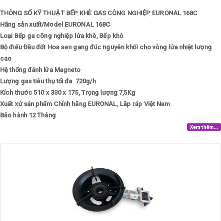
THÔNG SỐ KỸ THUẬT BẾP KHÈ GAS CÔNG NGHIỆP EURONAL 168C
Hãng sản xuất/Model
EURONAL 168C
Loại
Bếp ga công nghiệp lửa khè, Bếp khò
Bộ điếu
Đầu đốt Hoa sen gang đúc nguyên khối cho vòng lửa nhiệt lượng
cao
Hệ thống đánh lửa
Magneto
Lượng gas tiêu thụ tối đa
720g/h
Kích thước
510 x 330 x 175, Trọng lượng 7,5Kg
Xuất xứ sản phẩm
Chính hãng EURONAL, Lắp ráp Việt Nam
Bảo hành
12 Tháng
Xem thêm...