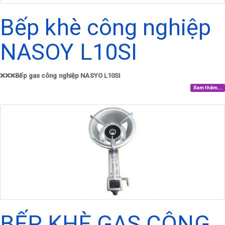
Bếp khè công nghiệp
NASOY L10SI
❌❌❌Bếp gas công nghiệp NASYO L10SI
Xem thêm...
BẾP KHÈ GAS CÔNG