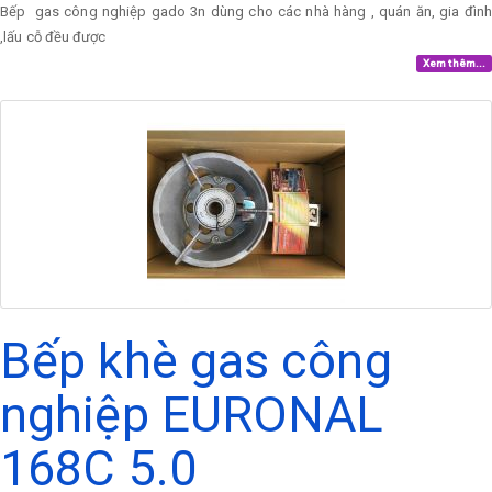
Bếp gas công nghiệp gado 3n dùng cho các nhà hàng , quán ăn, gia đình
,lấu cỗ đều được
Xem thêm...
Bếp khè gas công
nghiệp EURONAL
168C 5.0