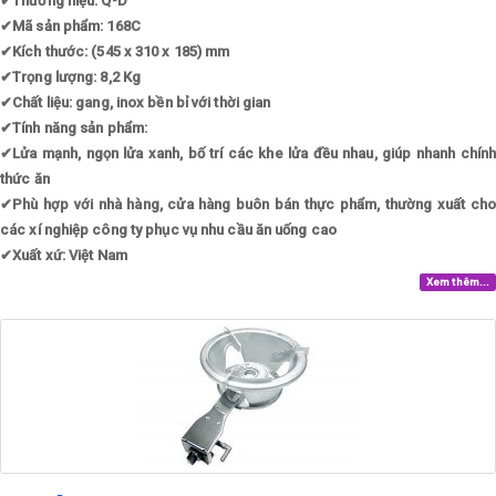
✔
Thương hiệu: Q-D
✔
Mã sản phẩm: 168C
✔
Kích thước: (545 x 310 x 185) mm
✔
Trọng lượng: 8,2 Kg
✔
Chất liệu: gang, inox bền bỉ với thời gian
✔
Tính năng sản phẩm:
✔
Lửa mạnh, ngọn lửa xanh, bố trí các khe lửa đều nhau, giúp nhanh chính
thức ăn
✔
Phù hợp với nhà hàng, cửa hàng buôn bán thực phẩm, thường xuất cho
các xí nghiệp công ty phục vụ nhu cầu ăn uống cao
✔
Xuất xứ: Việt Nam
Xem thêm...