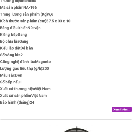
Thương hiệuNamilux
Mã sản phẩmNA-196
Trọng lượng sản phẩm (Kg)9,6
Kích thước sản phẩm (cm)57.5 x 33 x 18
Bảng điều khiểnNút vặn
Kiềng bếpGang
Bộ chia lửaGang
Kiểu lắp đặtĐể bàn
Số vòng lửa2
Công nghệ đánh lửaMagneto
Lượng gas tiêu thụ (g/h)200
Màu sắcĐen
Số bếp nấu1
Xuất xứ thương hiệuViệt Nam
Xuất xứ sản phẩmViệt Nam
Bảo hành (tháng)24
Xem thêm...