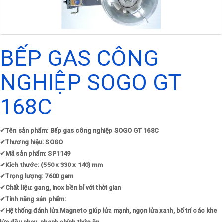
BẾP GAS CÔNG
NGHIỆP SOGO GT
168C
✔
Tên sản phẩm: Bếp gas công nghiệp SOGO GT 168C
✔
Thương hiệu: SOGO
✔
Mã sản phẩm: SP1149
✔
Kích thước: (550 x 330 x 140) mm
✔
Trọng lượng: 7600 gam
✔
Chất liệu: gang, inox bền bỉ với thời gian
✔
Tính năng sản phẩm:
✔
Hệ thống đánh lửa Magneto giúp lửa mạnh, ngọn lửa xanh, bố trí các khe
lửa đều nhau, nhanh chính thức ăn