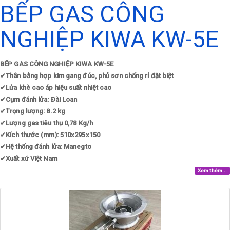
BẾP GAS CÔNG
NGHIỆP KIWA KW-5E
BẾP GAS CÔNG NGHIỆP KIWA KW-5E
✔
Thân bằng hợp kim gang đúc, phủ sơn chống rỉ đặt biệt
✔
Lửa khè cao áp hiệu suất nhiệt cao
✔
Cụm đánh lửa: Đài Loan
✔
Trọng lượng: 8.2 kg
✔
Lượng gas tiêu thụ 0,78 Kg/h
✔
Kích thước (mm): 510x295x150
✔
Hệ thống đánh lửa: Manegto
✔
Xuất xứ Việt Nam
Xem thêm...