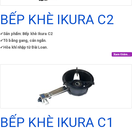
BẾP KHÈ IKURA C2
✔
Sản phẩm: Bếp khè Ikura C2
✔
Tô bằng gang, cán ngắn.
✔
Hòa khí nhập từ Đài Loan.
Xem thêm...
BẾP KHÈ IKURA C1