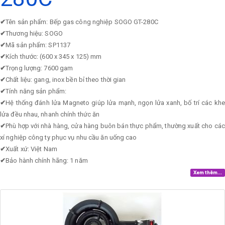
✔
Tên sản phẩm: Bếp gas công nghiệp SOGO GT-280C
✔
Thương hiệu: SOGO
✔
Mã sản phẩm: SP1137
✔
Kích thước: (600 x 345 x 125) mm
✔
Trọng lượng: 7600 gam
✔
Chất liệu: gang, inox bền bỉ theo thời gian
✔
Tính năng sản phẩm:
✔
Hệ thống đánh lửa Magneto giúp lửa mạnh, ngọn lửa xanh, bố trí các khe
lửa đều nhau, nhanh chính thức ăn
✔
Phù hợp với nhà hàng, cửa hàng buôn bán thực phẩm, thường xuất cho các
xí nghiệp công ty phục vụ nhu cầu ăn uống cao
✔
Xuất xứ: Việt Nam
✔
Bảo hành chính hãng: 1 năm
Xem thêm...