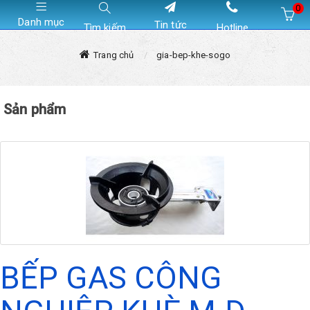
0
Danh mục
Tin tức
Tìm kiếm
Hotline
Hiện chưa có sản phẩm nào trong giỏ hàng của bạn
Trang chủ
gia-bep-khe-sogo
Sản phẩm
BẾP GAS CÔNG