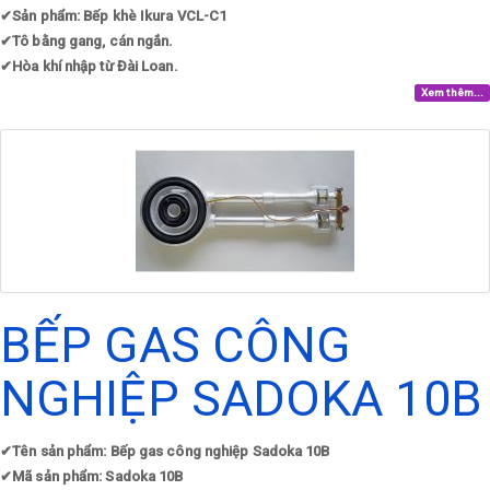
✔
Sản phẩm: Bếp khè Ikura VCL-C1
✔
Tô bằng gang, cán ngắn.
✔
Hòa khí nhập từ Đài Loan.​
Xem thêm...
BẾP GAS CÔNG
NGHIỆP SADOKA 10B
✔
Tên sản phẩm: Bếp gas công nghiệp Sadoka 10B
✔
Mã sản phẩm: Sadoka 10B