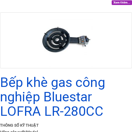
Xem thêm...
Bếp khè gas công
nghiệp Bluestar
LOFRA LR-280CC
THÔNG SỐ KỸ THUẬT