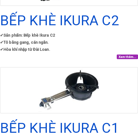
BẾP KHÈ IKURA C2
✔
Sản phẩm: Bếp khè Ikura C2
✔
Tô bằng gang, cán ngắn.
✔
Hòa khí nhập từ Đài Loan.
Xem thêm...
BẾP KHÈ IKURA C1