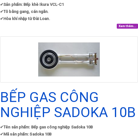
✔
Sản phẩm: Bếp khè Ikura VCL-C1
✔
Tô bằng gang, cán ngắn.
✔
Hòa khí nhập từ Đài Loan.​
Xem thêm...
BẾP GAS CÔNG
NGHIỆP SADOKA 10B
✔
Tên sản phẩm: Bếp gas công nghiệp Sadoka 10B
✔
Mã sản phẩm: Sadoka 10B