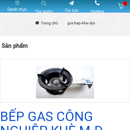
0
Danh mục
Tin tức
Tìm kiếm
Hotline
Hiện chưa có sản phẩm nào trong giỏ hàng của bạn
Trang chủ
gia-bep-khe-doi
Sản phẩm
BẾP GAS CÔNG