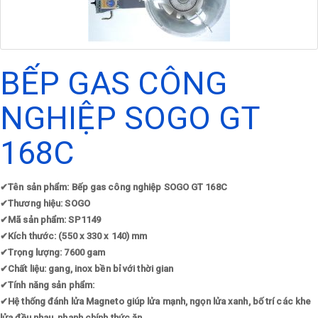
BẾP GAS CÔNG
NGHIỆP SOGO GT
168C
✔
Tên sản phẩm: Bếp gas công nghiệp SOGO GT 168C
✔
Thương hiệu: SOGO
✔
Mã sản phẩm: SP1149
✔
Kích thước: (550 x 330 x 140) mm
✔
Trọng lượng: 7600 gam
✔
Chất liệu: gang, inox bền bỉ với thời gian
✔
Tính năng sản phẩm:
✔
Hệ thống đánh lửa Magneto giúp lửa mạnh, ngọn lửa xanh, bố trí các khe
lửa đều nhau, nhanh chính thức ăn