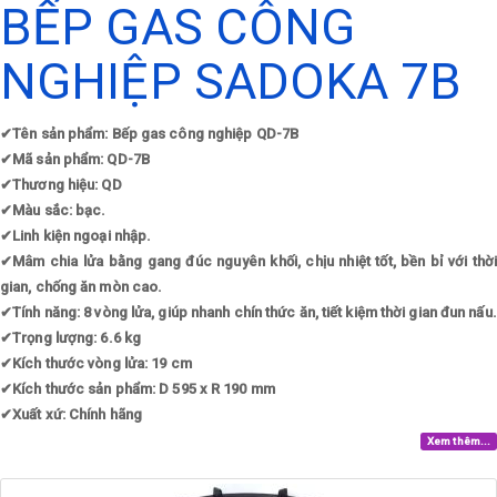
BẾP GAS CÔNG
NGHIỆP SADOKA 7B
✔
Tên sản phẩm: Bếp gas công nghiệp QD-7B
✔
Mã sản phẩm: QD-7B
✔
Thương hiệu: QD
✔
Màu sắc: bạc.
✔
Linh kiện ngoại nhập.
✔
Mâm chia lửa bằng gang đúc nguyên khối, chịu nhiệt tốt, bền bỉ với thời
gian, chống ăn mòn cao.
✔
Tính năng: 8 vòng lửa, giúp nhanh chín thức ăn, tiết kiệm thời gian đun nấu.
✔
Trọng lượng: 6.6 kg
✔
Kích thước vòng lửa: 19 cm
✔
Kích thước sản phẩm: D 595 x R 190 mm
✔
Xuất xứ: Chính hãng
Xem thêm...