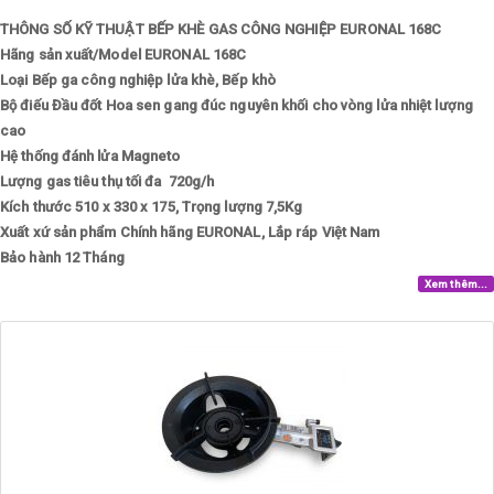
THÔNG SỐ KỸ THUẬT BẾP KHÈ GAS CÔNG NGHIỆP EURONAL 168C
Hãng sản xuất/Model
EURONAL 168C
Loại
Bếp ga công nghiệp lửa khè, Bếp khò
Bộ điếu
Đầu đốt Hoa sen gang đúc nguyên khối cho vòng lửa nhiệt lượng
cao
Hệ thống đánh lửa
Magneto
Lượng gas tiêu thụ tối đa
720g/h
Kích thước
510 x 330 x 175, Trọng lượng 7,5Kg
Xuất xứ sản phẩm
Chính hãng EURONAL, Lắp ráp Việt Nam
Bảo hành
12 Tháng
Xem thêm...