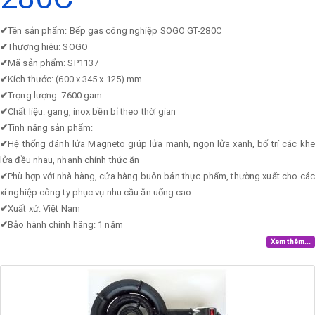
✔
Tên sản phẩm: Bếp gas công nghiệp SOGO GT-280C
✔
Thương hiệu: SOGO
✔
Mã sản phẩm: SP1137
✔
Kích thước: (600 x 345 x 125) mm
✔
Trọng lượng: 7600 gam
✔
Chất liệu: gang, inox bền bỉ theo thời gian
✔
Tính năng sản phẩm:
✔
Hệ thống đánh lửa Magneto giúp lửa mạnh, ngọn lửa xanh, bố trí các khe
lửa đều nhau, nhanh chính thức ăn
✔
Phù hợp với nhà hàng, cửa hàng buôn bán thực phẩm, thường xuất cho các
xí nghiệp công ty phục vụ nhu cầu ăn uống cao
✔
Xuất xứ: Việt Nam
✔
Bảo hành chính hãng: 1 năm
Xem thêm...