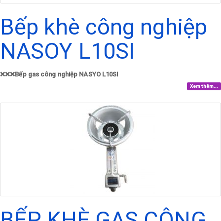
Bếp khè công nghiệp
NASOY L10SI
❌❌❌Bếp gas công nghiệp NASYO L10SI
Xem thêm...
BẾP KHÈ GAS CÔNG