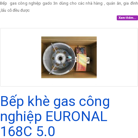
Bếp gas công nghiệp gado 3n dùng cho các nhà hàng , quán ăn, gia đình
,lấu cỗ đều được
Xem thêm...
Bếp khè gas công
nghiệp EURONAL
168C 5.0