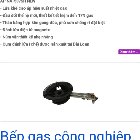
ÁP NA-537SH NEW
- Lửa khè cao áp hiệu suất nhiệt cao
- Đầu đốt thế hệ mới, thiết kế tiết kiệm đến 17% gas
- Thân bằng hợp kim gang đúc, phủ sơn chống rỉ đặt biệt
- Đánh lửa điện tử magneto
- Núm vặn thiết kế nhẹ nhàng
- Cụm đánh lửa (chế) được sản xuất tại Đài Loan
Xem thêm...
Bếp gas công nghiệp