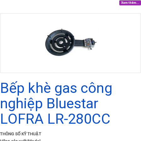
Xem thêm...
Bếp khè gas công
nghiệp Bluestar
LOFRA LR-280CC
THÔNG SỐ KỸ THUẬT