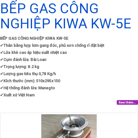
BẾP GAS CÔNG
NGHIỆP KIWA KW-5E
BẾP GAS CÔNG NGHIỆP KIWA KW-5E
✔
Thân bằng hợp kim gang đúc, phủ sơn chống rỉ đặt biệt
✔
Lửa khè cao áp hiệu suất nhiệt cao
✔
Cụm đánh lửa: Đài Loan
✔
Trọng lượng: 8.2 kg
✔
Lượng gas tiêu thụ 0,78 Kg/h
✔
Kích thước (mm): 510x295x150
✔
Hệ thống đánh lửa: Manegto
✔
Xuất xứ Việt Nam
Xem thêm...