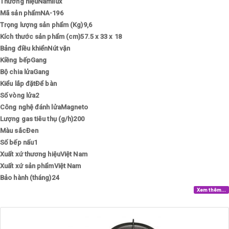
Thương hiệuNamilux
Mã sản phẩmNA-196
Trọng lượng sản phẩm (Kg)9,6
Kích thước sản phẩm (cm)57.5 x 33 x 18
Bảng điều khiểnNút vặn
Kiềng bếpGang
Bộ chia lửaGang
Kiểu lắp đặtĐể bàn
Số vòng lửa2
Công nghệ đánh lửaMagneto
Lượng gas tiêu thụ (g/h)200
Màu sắcĐen
Số bếp nấu1
Xuất xứ thương hiệuViệt Nam
Xuất xứ sản phẩmViệt Nam
Bảo hành (tháng)24
Xem thêm...