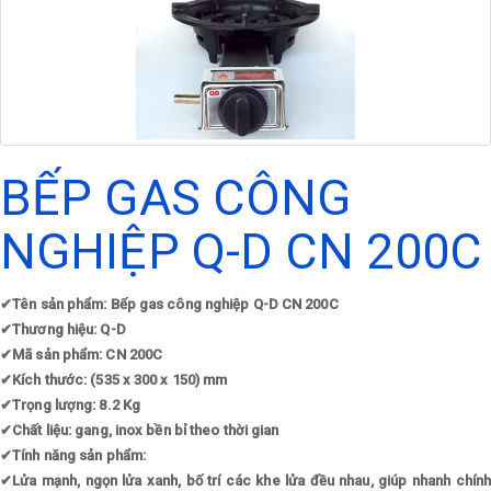
BẾP GAS CÔNG
NGHIỆP Q-D CN 200C
✔
Tên sản phẩm: Bếp gas công nghiệp Q-D CN 200C
✔
Thương hiệu: Q-D
✔
Mã sản phẩm: CN 200C
✔
Kích thước: (535 x 300 x 150) mm
✔
Trọng lượng: 8.2 Kg
✔
Chất liệu: gang, inox bền bỉ theo thời gian
✔
Tính năng sản phẩm:
✔
Lửa mạnh, ngọn lửa xanh, bố trí các khe lửa đều nhau, giúp nhanh chính