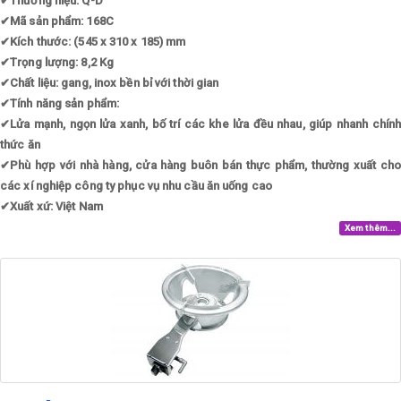
✔
Thương hiệu: Q-D
✔
Mã sản phẩm: 168C
✔
Kích thước: (545 x 310 x 185) mm
✔
Trọng lượng: 8,2 Kg
✔
Chất liệu: gang, inox bền bỉ với thời gian
✔
Tính năng sản phẩm:
✔
Lửa mạnh, ngọn lửa xanh, bố trí các khe lửa đều nhau, giúp nhanh chính
thức ăn
✔
Phù hợp với nhà hàng, cửa hàng buôn bán thực phẩm, thường xuất cho
các xí nghiệp công ty phục vụ nhu cầu ăn uống cao
✔
Xuất xứ: Việt Nam
Xem thêm...