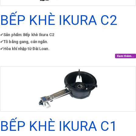
BẾP KHÈ IKURA C2
✔
Sản phẩm: Bếp khè Ikura C2
✔
Tô bằng gang, cán ngắn.
✔
Hòa khí nhập từ Đài Loan.
Xem thêm...
BẾP KHÈ IKURA C1