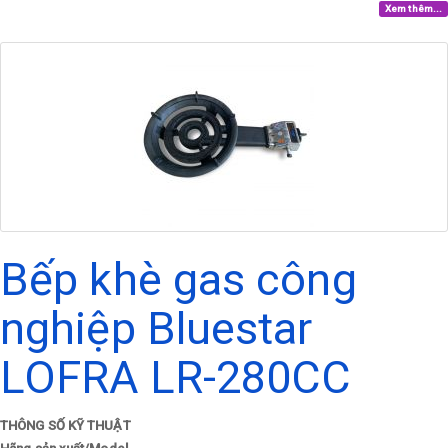
Xem thêm...
Bếp khè gas công
nghiệp Bluestar
LOFRA LR-280CC
THÔNG SỐ KỸ THUẬT