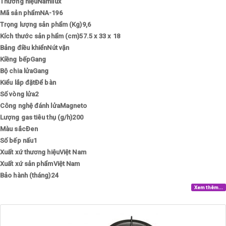
Thương hiệuNamilux
Mã sản phẩmNA-196
Trọng lượng sản phẩm (Kg)9,6
Kích thước sản phẩm (cm)57.5 x 33 x 18
Bảng điều khiểnNút vặn
Kiềng bếpGang
Bộ chia lửaGang
Kiểu lắp đặtĐể bàn
Số vòng lửa2
Công nghệ đánh lửaMagneto
Lượng gas tiêu thụ (g/h)200
Màu sắcĐen
Số bếp nấu1
Xuất xứ thương hiệuViệt Nam
Xuất xứ sản phẩmViệt Nam
Bảo hành (tháng)24
Xem thêm...