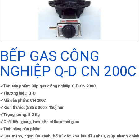
BẾP GAS CÔNG
NGHIỆP Q-D CN 200C
✔
Tên sản phẩm: Bếp gas công nghiệp Q-D CN 200C
✔
Thương hiệu: Q-D
✔
Mã sản phẩm: CN 200C
✔
Kích thước: (535 x 300 x 150) mm
✔
Trọng lượng: 8.2 Kg
✔
Chất liệu: gang, inox bền bỉ theo thời gian
✔
Tính năng sản phẩm:
✔
Lửa mạnh, ngọn lửa xanh, bố trí các khe lửa đều nhau, giúp nhanh chính