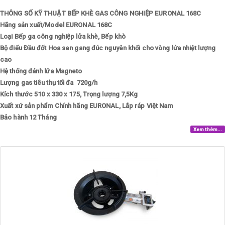
THÔNG SỐ KỸ THUẬT BẾP KHÈ GAS CÔNG NGHIỆP EURONAL 168C
Hãng sản xuất/Model
EURONAL 168C
Loại
Bếp ga công nghiệp lửa khè, Bếp khò
Bộ điếu
Đầu đốt Hoa sen gang đúc nguyên khối cho vòng lửa nhiệt lượng
cao
Hệ thống đánh lửa
Magneto
Lượng gas tiêu thụ tối đa
720g/h
Kích thước
510 x 330 x 175, Trọng lượng 7,5Kg
Xuất xứ sản phẩm
Chính hãng EURONAL, Lắp ráp Việt Nam
Bảo hành
12 Tháng
Xem thêm...