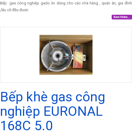
Bếp gas công nghiệp gado 3n dùng cho các nhà hàng , quán ăn, gia đình
,lấu cỗ đều được
Xem thêm...
Bếp khè gas công
nghiệp EURONAL
168C 5.0