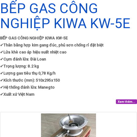
BẾP GAS CÔNG
NGHIỆP KIWA KW-5E
BẾP GAS CÔNG NGHIỆP KIWA KW-5E
✔
Thân bằng hợp kim gang đúc, phủ sơn chống rỉ đặt biệt
✔
Lửa khè cao áp hiệu suất nhiệt cao
✔
Cụm đánh lửa: Đài Loan
✔
Trọng lượng: 8.2 kg
✔
Lượng gas tiêu thụ 0,78 Kg/h
✔
Kích thước (mm): 510x295x150
✔
Hệ thống đánh lửa: Manegto
✔
Xuất xứ Việt Nam
Xem thêm...