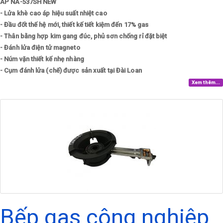
ÁP NA-537SH NEW
- Lửa khè cao áp hiệu suất nhiệt cao
- Đầu đốt thế hệ mới, thiết kế tiết kiệm đến 17% gas
- Thân bằng hợp kim gang đúc, phủ sơn chống rỉ đặt biệt
- Đánh lửa điện tử magneto
- Núm vặn thiết kế nhẹ nhàng
- Cụm đánh lửa (chế) được sản xuất tại Đài Loan
Xem thêm...
Bếp gas công nghiệp