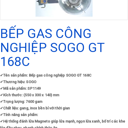
BẾP GAS CÔNG
NGHIỆP SOGO GT
168C
✔
Tên sản phẩm: Bếp gas công nghiệp SOGO GT 168C
✔
Thương hiệu: SOGO
✔
Mã sản phẩm: SP1149
✔
Kích thước: (550 x 330 x 140) mm
✔
Trọng lượng: 7600 gam
✔
Chất liệu: gang, inox bền bỉ với thời gian
✔
Tính năng sản phẩm:
✔
Hệ thống đánh lửa Magneto giúp lửa mạnh, ngọn lửa xanh, bố trí các khe
lửa đều nhau, nhanh chính thức ăn