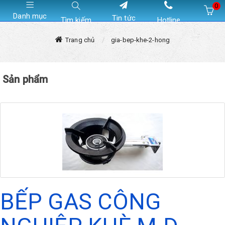
0
Danh mục
Tin tức
Tìm kiếm
Hotline
Hiện chưa có sản phẩm nào trong giỏ hàng của bạn
Trang chủ
gia-bep-khe-2-hong
Sản phẩm
BẾP GAS CÔNG