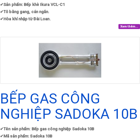
✔
Sản phẩm: Bếp khè Ikura VCL-C1
✔
Tô bằng gang, cán ngắn.
✔
Hòa khí nhập từ Đài Loan.​
Xem thêm...
BẾP GAS CÔNG
NGHIỆP SADOKA 10B
✔
Tên sản phẩm: Bếp gas công nghiệp Sadoka 10B
✔
Mã sản phẩm: Sadoka 10B