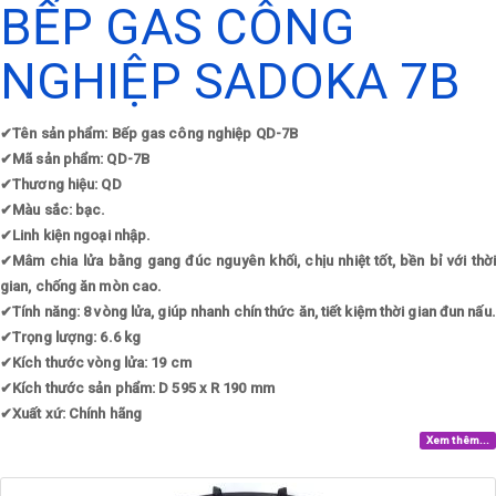
BẾP GAS CÔNG
NGHIỆP SADOKA 7B
✔
Tên sản phẩm: Bếp gas công nghiệp QD-7B
✔
Mã sản phẩm: QD-7B
✔
Thương hiệu: QD
✔
Màu sắc: bạc.
✔
Linh kiện ngoại nhập.
✔
Mâm chia lửa bằng gang đúc nguyên khối, chịu nhiệt tốt, bền bỉ với thời
gian, chống ăn mòn cao.
✔
Tính năng: 8 vòng lửa, giúp nhanh chín thức ăn, tiết kiệm thời gian đun nấu.
✔
Trọng lượng: 6.6 kg
✔
Kích thước vòng lửa: 19 cm
✔
Kích thước sản phẩm: D 595 x R 190 mm
✔
Xuất xứ: Chính hãng
Xem thêm...