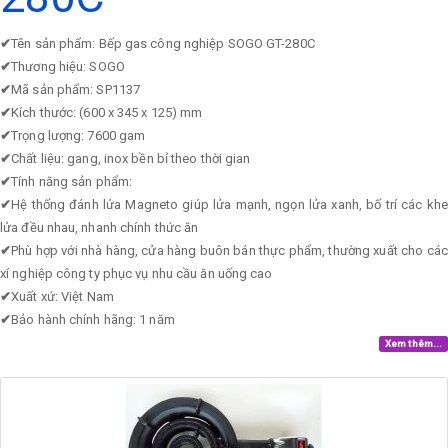
✔
Tên sản phẩm: Bếp gas công nghiệp SOGO GT-280C
✔
Thương hiệu: SOGO
✔
Mã sản phẩm: SP1137
✔
Kích thước: (600 x 345 x 125) mm
✔
Trọng lượng: 7600 gam
✔
Chất liệu: gang, inox bền bỉ theo thời gian
✔
Tính năng sản phẩm:
✔
Hệ thống đánh lửa Magneto giúp lửa mạnh, ngọn lửa xanh, bố trí các khe
lửa đều nhau, nhanh chính thức ăn
✔
Phù hợp với nhà hàng, cửa hàng buôn bán thực phẩm, thường xuất cho các
xí nghiệp công ty phục vụ nhu cầu ăn uống cao
✔
Xuất xứ: Việt Nam
✔
Bảo hành chính hãng: 1 năm
Xem thêm...