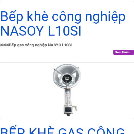
Bếp khè công nghiệp
NASOY L10SI
❌❌❌Bếp gas công nghiệp NASYO L10SI
Xem thêm...
BẾP KHÈ GAS CÔNG