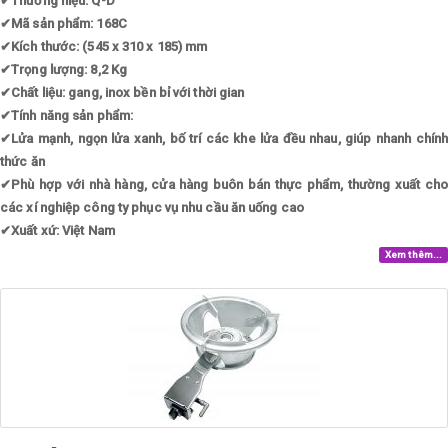
✔
Thương hiệu: Q-D
✔
Mã sản phẩm: 168C
✔
Kích thước: (545 x 310 x 185) mm
✔
Trọng lượng: 8,2 Kg
✔
Chất liệu: gang, inox bền bỉ với thời gian
✔
Tính năng sản phẩm:
✔
Lửa mạnh, ngọn lửa xanh, bố trí các khe lửa đều nhau, giúp nhanh chính
thức ăn
✔
Phù hợp với nhà hàng, cửa hàng buôn bán thực phẩm, thường xuất cho
các xí nghiệp công ty phục vụ nhu cầu ăn uống cao
✔
Xuất xứ: Việt Nam
Xem thêm...