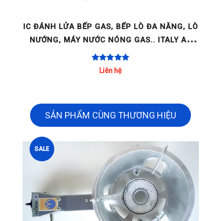
GE
IC ĐÁNH LỬA BẾP GAS, BẾP LÒ ĐA NĂNG, LÒ
NƯỚNG, MÁY NƯỚC NÓNG GAS.. ITALY AC
220-240V 2 LÒ / 4 LÒ / [...]
Liên hệ
SẢN PHẨM CÙNG THƯƠNG HIỆU
SALE