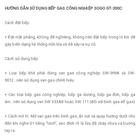
HƯỚNG DẪN SỬ DỤNG BẾP GAS CÔNG NGHIỆP SOGO GT-200C:
Cách đặt bếp:
+ Đặt mặt phẳng, không để nghiêng, không nên đặt bếp trong lò kín dễ
gây biến dạng hệ thống mồi lửa và dễ xảy ra sự cố.
Cách sử dụng bếp:
+ Loại bếp khè phải dùng van gas công nghiệp SW-999A và SW-
9012...nên sử dụng van gas chính hiệu.
+ Các loại bếp gas công nghiệp, bếp ga dương, bếp ga đơn, bếp ga
âm...nên sử dụng van SW 333AB hoặc SW 111 (đối với bình gas elf gas)
+ Cách mở lò: Mở van gas trên bình gas, ấn nút và quay hướng dưới cho
đến khi nghe 01 tiếng "tách", xác định rõ là lửa đã cháy chưa và buông
tay ra.