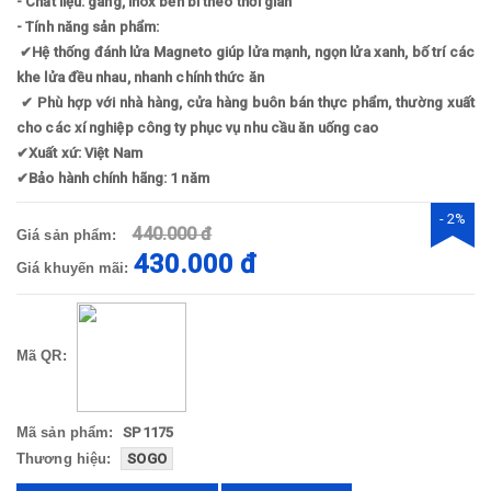
- Chất liệu: gang, inox bền bỉ theo thời gian
- Tính năng sản phẩm:
✔
Hệ thống đánh lửa Magneto giúp lửa mạnh, ngọn lửa xanh, bố trí các
khe lửa đều nhau, nhanh chính thức ăn
✔
Phù hợp với nhà hàng, cửa hàng buôn bán thực phẩm, thường xuất
cho các xí nghiệp công ty phục vụ nhu cầu ăn uống cao
✔
Xuất xứ: Việt Nam
✔
Bảo hành chính hãng: 1 năm
- 2%
440.000 đ
Giá sản phẩm:
430.000 đ
Giá khuyến mãi:
Mã QR:
Mã sản phẩm:
SP1175
Thương hiệu:
SOGO