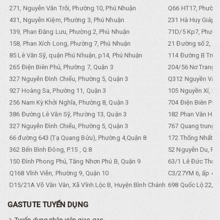
271, Nguyễn Văn Trỗi, Phường 10, Phú Nhuận
Q66 HT17, Phường
431, Nguyễn Kiệm, Phường 3, Phú Nhuận
231 Hà Huy Giáp, 
139, Phan Đăng Lưu, Phường 2, Phú Nhuận
71D/5 Kp7, Phường
158, Phan Xích Long, Phường 7, Phú Nhuận
21 Đường số 2, KP
85 Lê Văn Sỹ, quận Phú Nhuận, p14, Phú Nhuận
114 Đường B Trưng
265 Điện Biên Phủ, Phường 7, Quận 3
204/56 Nơ Trang L
327 Nguyễn Đình Chiểu, Phường 5, Quận 3
Q312 Nguyền Văn 
927 Hoàng Sa, Phường 11, Quận 3
105 Nguyền Xí, Ph
256 Nam Kỳ Khởi Nghĩa, Phường 8, Quận 3
704 Điện Biên Phũ 
386 Đường Lê Văn Sỹ, Phường 13, Quận 3
182 Phan Văn Hân,
327 Nguyễn Đình Chiểu, Phường 5, Quận 3
767 Quang trung, 
66 đường 643 (Tạ Quang Bửu), Phường 4,Quận 8
172 Thống Nhất. P
362 Bến Bình Đông, P.15 , Q.8
52 Nguyễn Du, Ph
150 Đình Phong Phú, Tăng Nhơn Phú B, Quận 9
63/1 Lê Đức Thọ, 
Q168 Vĩnh Viễn, Phường 9, Quận 10
C3/27YM 6, ấp 4, 
D15/21A Võ Văn Vân, Xã Vĩnh Lộc B, Huyện Bình Chánh
698 Quốc Lộ 22, Tổ
GASTUTE TUYỂN DỤNG
Tuyển dụng nhân viên giao gas