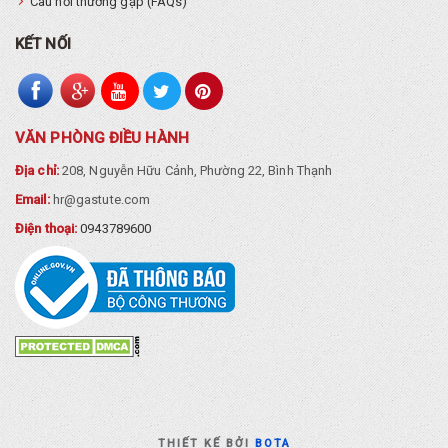
Câu hỏi thường gặp (FAQs)
KẾT NỐI
VĂN PHÒNG ĐIỀU HÀNH
Địa chỉ:
208, Nguyễn Hữu Cảnh, Phường 22, Bình Thạnh
Email:
hr@gastute.com
Điện thoại:
0943789600
THIẾT KẾ BỞI
BOTA