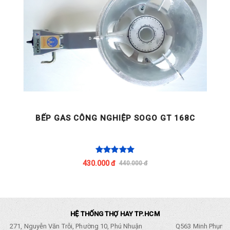
BẾP GAS CÔNG NGHIỆP SOGO GT 168C
430.000 đ
440.000 đ
HỆ THỐNG THỢ HAY TP.HCM
271, Nguyễn Văn Trỗi, Phường 10, Phú Nhuận
Q563 Minh Phụng,