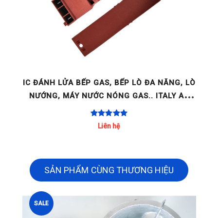
GE
IC ĐÁNH LỬA BẾP GAS, BẾP LÒ ĐA NĂNG, LÒ
NƯỚNG, MÁY NƯỚC NÓNG GAS.. ITALY AC
220-240V 2 LÒ / 4 LÒ / [...]
Liên hệ
SẢN PHẨM CÙNG THƯƠNG HIỆU
SALE