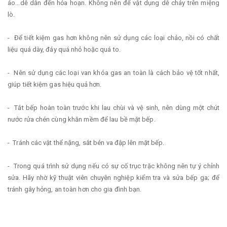
áo...dễ dẫn đến hỏa hoạn. Không nên để vật dụng dễ cháy trên miệng
lò.
- Để tiết kiệm gas hơn không nên sử dụng các loại chảo, nồi có chất
liệu quá dày, đáy quá nhỏ hoặc quá to.
- Nên sử dụng các loại van khóa gas an toàn là cách bảo vệ tốt nhất,
giúp tiết kiệm gas hiệu quả hơn.
- Tắt bếp hoàn toàn trước khi lau chùi và vệ sinh, nên dùng một chút
nước rửa chén cùng khăn mềm để lau bề mặt bếp.
- Tránh các vật thể nặng, sắt bén va đập lên mặt bếp.
- Trong quá trình sử dụng nếu có sự cố trục trặc không nên tự ý chỉnh
sửa. Hãy nhờ kỹ thuật viên chuyên nghiệp kiểm tra và sửa bếp ga; để
tránh gây hỏng, an toàn hơn cho gia đình bạn.