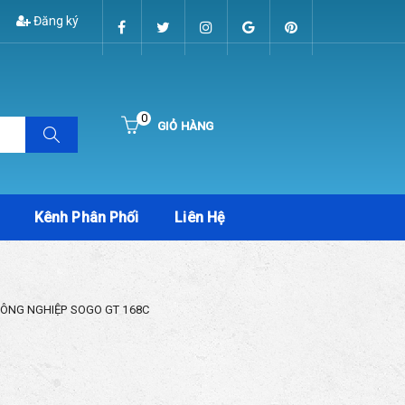
Đăng ký
0
GIỎ HÀNG
Hiện chưa có sản phẩm nào trong giỏ hàng của bạn
Kênh Phân Phối
Liên Hệ
CÔNG NGHIỆP SOGO GT 168C