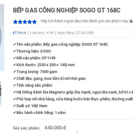
BẾP GAS CÔNG NGHIỆP SOGO GT 168C
Hãy trở thành người đầu tiên đánh giá sản phẩm này
(
Thích
Lượt xem: 4194
Ngày đăng: 27/06/2020
✔
Tên sản phẩm: Bếp gas công nghiệp SOGO GT 168C
✔
Thương hiệu: SOGO
✔
Mã sản phẩm: SP1149
✔
Kích thước: (550 x 330 x 140) mm
✔
Trọng lượng: 7600 gam
✔
Chất liệu: gang, inox bền bỉ với thời gian
✔
Tính năng sản phẩm:
✔
Hệ thống đánh lửa Magneto giúp lửa mạnh, ngọn lửa xanh, bố trí c
✔
Phù hợp với nhà hàng, cửa hàng buôn bán thực phẩm, thường xuất
✔
Xuất xứ: Việt Nam
✔
Bảo hành chính hãng: 1 năm
440.000 đ
Giá sản phẩm: