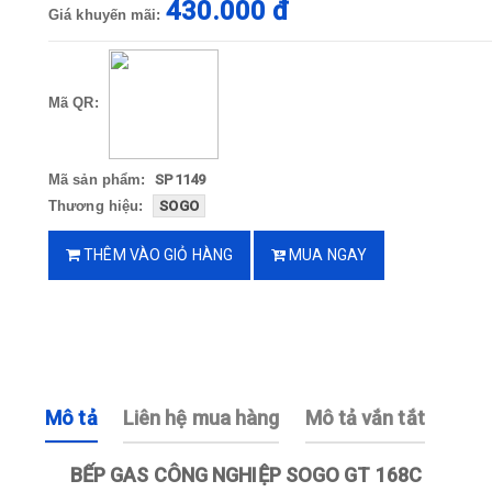
430.000 đ
Giá khuyến mãi:
Mã QR:
Mã sản phẩm:
SP1149
Thương hiệu:
SOGO
THÊM VÀO GIỎ HÀNG
MUA NGAY
Mô tả
Liên hệ mua hàng
Mô tả vắn tắt
BẾP GAS CÔNG NGHIỆP SOGO GT 168C