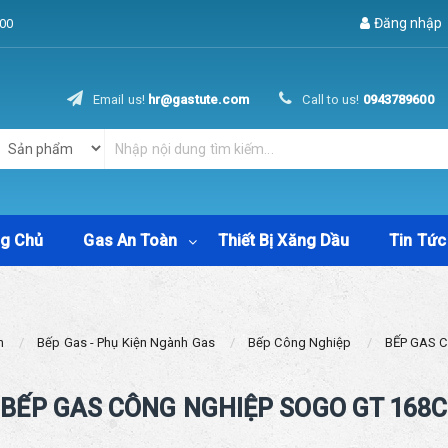
Đăng nhập
00
Email us!
hr@gastute.com
Call to us!
0943789600
ng Chủ
Gas An Toàn
Thiết Bị Xăng Dầu
Tin Tức
m
Bếp Gas - Phụ Kiện Ngành Gas
Bếp Công Nghiệp
BẾP GAS 
BẾP GAS CÔNG NGHIỆP SOGO GT 168C