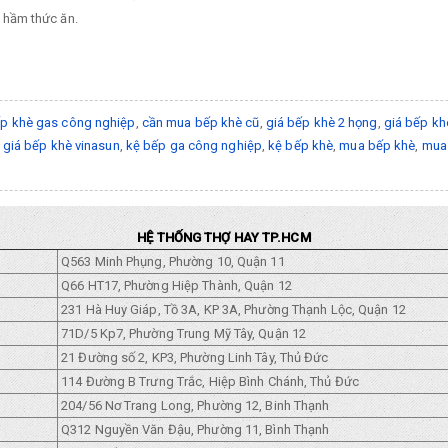
 hầm thức ăn.
p khè gas công nghiệp
,
cần mua bếp khè cũ
,
giá bếp khè 2 họng
,
giá bếp kh
,
giá bếp khè vinasun
,
kệ bếp ga công nghiệp
,
kệ bếp khè
,
mua bếp khè
,
mua
HỆ THỐNG THỢ HAY TP.HCM
Q563 Minh Phụng, Phường 10, Quận 11
Q66 HT17, Phường Hiệp Thành, Quận 12
231 Hà Huy Giáp, Tồ 3A, KP 3A, Phường Thạnh Lộc, Quận 12
71D/5 Kp7, Phường Trung Mỹ Tây, Quận 12
21 Đường số 2, KP3, Phường Linh Tây, Thủ Đức
114 Đường B Trưng Trắc, Hiệp Bình Chánh, Thủ Đức
204/56 Nơ Trang Long, Phường 12, Binh Thạnh
Q312 Nguyền Văn Đậu, Phường 11, Bình Thạnh