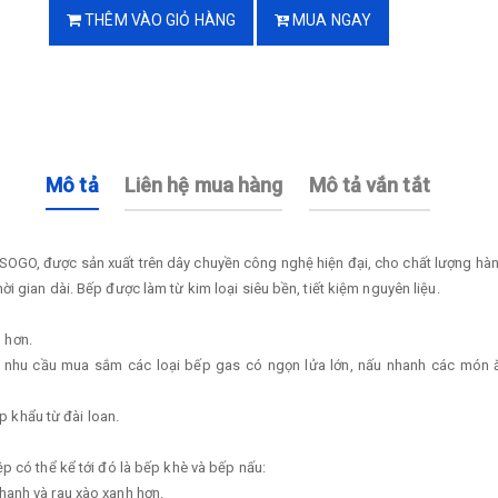
THÊM VÀO GIỎ HÀNG
MUA NGAY
Mô tả
Liên hệ mua hàng
Mô tả vắn tắt
 SOGO, được sản xuất trên dây chuyền công nghệ hiện đại, cho chất lượng 
 gian dài. Bếp được làm từ kim loại siêu bền, tiết kiệm nguyên liệu.
ơn.
thì nhu cầu mua sắm các loại bếp gas có ngọn lửa lớn, nấu nhanh các món 
đài loan.
p có thể kể tới đó là bếp khè và bếp nấu:
hanh và rau xào xanh hơn.