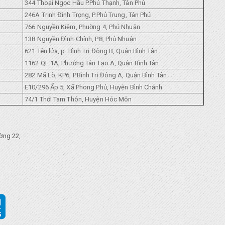
344 Thoại Ngọc Hầu P.Phú Thạnh, Tân Phủ
246A Trịnh Đình Trọng, P.Phủ Trung, Tân Phủ
766 Nguyền Kiệm, Phuờng 4, Phủ Nhuận
138 Nguyền Đình Chính, P8, Phủ Nhuận
621 Tên lửa, p. Bình Trị Đông B, Quận Bình Tân
1162 QL 1A, Phường Tân Tạo A, Quận Bình Tân
282 Mã Lò, KP6, P.Bình Trị Đông A, Quận Bình Tân
E10/296 Ẩp 5, Xã Phong Phủ, Huyện Bình Chánh
74/1 Thới Tam Thôn, Huyện Hóc Môn
ờng 22,