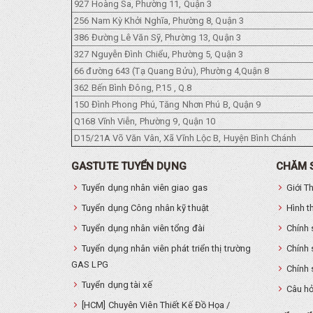
927 Hoàng Sa, Phường 11, Quận 3
256 Nam Kỳ Khởi Nghĩa, Phường 8, Quận 3
386 Đường Lê Văn Sỹ, Phường 13, Quận 3
327 Nguyễn Đình Chiểu, Phường 5, Quận 3
66 đường 643 (Tạ Quang Bửu), Phường 4,Quận 8
362 Bến Bình Đông, P.15 , Q.8
150 Đình Phong Phú, Tăng Nhơn Phú B, Quận 9
Q168 Vĩnh Viễn, Phường 9, Quận 10
D15/21A Võ Văn Vân, Xã Vĩnh Lộc B, Huyện Bình Chánh
GASTUTE TUYỂN DỤNG
CHĂM 
Tuyển dụng nhân viên giao gas
Giới T
Tuyển dụng Công nhân kỹ thuật
Hình t
Tuyển dụng nhân viên tổng đài
Chính 
Tuyển dụng nhân viên phát triển thị trường
Chính 
GAS LPG
Chính 
Tuyển dụng tài xế
Câu hỏ
[HCM] Chuyên Viên Thiết Kế Đồ Họa /