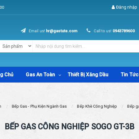
Đăng nhập
00
Email us!
hr@gastute.com
Call to us!
0943789600
ng Chủ
Gas An Toàn
Thiết Bị Xăng Dầu
Tin Tức
m
Bếp Gas - Phụ Kiện Ngành Gas
Bếp Khè Công Nghiệp
Bếp g
BẾP GAS CÔNG NGHIỆP SOGO GT-3B