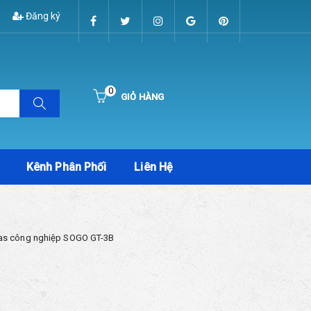
Đăng ký
0
GIỎ HÀNG
Hiện chưa có sản phẩm nào trong giỏ hàng của bạn
Kênh Phân Phối
Liên Hệ
as công nghiệp SOGO GT-3B