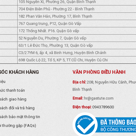
105 Nguyền Xí, Phường 26, Quận Bình Thạnh
704 Điện Biên Phũ - Phường 22 - Bình Thạnh
182 Phan Văn Hân, Phường 17, Bình Thạnh
767 Quang trung, P12, Quận Gò Vấp
172 Thống Nhất. P16. Quận Gò vấp
52 Nguyễn Du, Phường 7, Quận Gò vấp
63/1 Lê Đức Thọ, Phường 13, Quận Gò vấp
C3/27YM 6, ấp 4, xã Binh Hưng, Huyện Bình Chánh
698 Quốc Lộ 22, Tổ 5, KP 5, TT.CŨ Chi, Huyện Củ Chi
SÓC KHÁCH HÀNG
VĂN PHÒNG ĐIỀU HÀNH
hiệu
Địa chỉ:
208, Nguyễn Hữu Cảnh, Phư
Bình Thạnh
hức thanh toán
Email:
hr@gastute.com
sách giao hàng
Điện thoại:
0943789600
sách đổi và trả hàng
sách bảo mật thông tin
i thường gặp (FAQs)