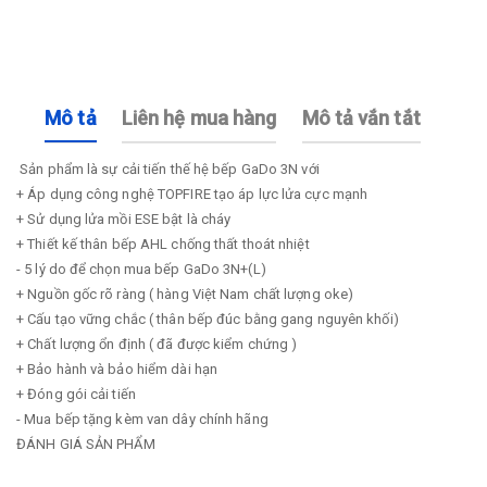
Mô tả
Liên hệ mua hàng
Mô tả vắn tắt
Sản phẩm là sự cải tiến thế hệ bếp GaDo 3N với
+ Áp dụng công nghệ TOPFIRE tạo áp lực lửa cực mạnh
+ Sử dụng lửa mồi ESE bật là cháy
+ Thiết kế thân bếp AHL chống thất thoát nhiệt
- 5 lý do để chọn mua bếp GaDo 3N+(L)
+ Nguồn gốc rõ ràng ( hàng Việt Nam chất lượng oke)
+ Cấu tạo vững chắc ( thân bếp đúc bằng gang nguyên khối)
+ Chất lượng ổn định ( đã được kiểm chứng )
+ Bảo hành và bảo hiểm dài hạn
+ Đóng gói cải tiến
- Mua bếp tặng kèm van dây chính hãng
ĐÁNH GIÁ SẢN PHẨM