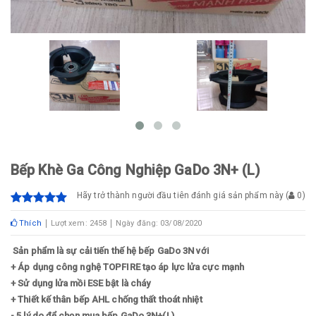
Bếp Khè Ga Công Nghiệp GaDo 3N+ (L)
Hãy trở thành người đầu tiên đánh giá sản phẩm này
(
0
)
Thích
Lượt xem: 2458
Ngày đăng: 03/08/2020
Sản phẩm là sự cải tiến thế hệ bếp GaDo 3N với
+ Áp dụng công nghệ TOPFIRE tạo áp lực lửa cực mạnh
+ Sử dụng lửa mồi ESE bật là cháy
+ Thiết kế thân bếp AHL chống thất thoát nhiệt
- 5 lý do để chọn mua bếp GaDo 3N+(L)