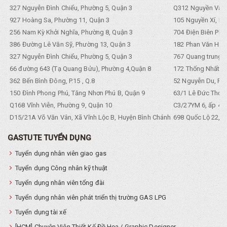
327 Nguyễn Đình Chiểu, Phường 5, Quận 3
Q312 Nguyền Văn 
927 Hoàng Sa, Phường 11, Quận 3
105 Nguyền Xí, Ph
256 Nam Kỳ Khởi Nghĩa, Phường 8, Quận 3
704 Điện Biên Phũ 
386 Đường Lê Văn Sỹ, Phường 13, Quận 3
182 Phan Văn Hân,
327 Nguyễn Đình Chiểu, Phường 5, Quận 3
767 Quang trung, 
66 đường 643 (Tạ Quang Bửu), Phường 4,Quận 8
172 Thống Nhất. P
362 Bến Bình Đông, P.15 , Q.8
52 Nguyễn Du, Ph
150 Đình Phong Phú, Tăng Nhơn Phú B, Quận 9
63/1 Lê Đức Thọ, 
Q168 Vĩnh Viễn, Phường 9, Quận 10
C3/27YM 6, ấp 4, 
D15/21A Võ Văn Vân, Xã Vĩnh Lộc B, Huyện Bình Chánh
698 Quốc Lộ 22, Tổ
GASTUTE TUYỂN DỤNG
Tuyển dụng nhân viên giao gas
Tuyển dụng Công nhân kỹ thuật
Tuyển dụng nhân viên tổng đài
Tuyển dụng nhân viên phát triển thị trường GAS LPG
Tuyển dụng tài xế
[HCM] Chuyên Viên Thiết Kế Đồ Họa / Graphic Designer