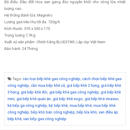
Bộ điếu: Đầu đốt Hoa sen gang đúc nguyên khối cho vòng lửa nhiệt
lượng cao
Hệ thống đánh lửa: Magneto
Lượng gas tiêu thụ tối đa: 720g/h
Kích thước: 570 x 330 x 175
Trọng lượng 7,7Kg
Xuất xứ sản phẩm: Chính hãng BLUESTAR, Lắp ráp Việt Nam
Bảo hành: 24 Tháng
Tags:
các loại bếp khè gas công nghiệp
,
cách chọn bếp khè gas
công nghiệp
,
cần mua bếp khè cũ
,
giá bếp khè 2 họng
,
giá bếp khè
3 họng
,
giá bếp khè đôi
,
giá bếp khè gas công nghiệp
,
giá bếp khè
mini
,
giá bếp khè quán ăn
,
giá bếp khè sogo
,
giá bếp khè vinasun
,
kệ bếp ga công nghiệp
,
kệ bếp khè
,
mua bếp khè
,
mua bếp khè
công nghiệp
,
bếp khò bán công nghiệp
,
bếp lửa khò
,
van điều áp
bếp khè
,
van bếp gas công nghiệp