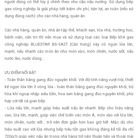
người dùng có thể tùy ý chỉnh theo nhu cầu nấu nướng. Sử dụng bếp
gas công nghiệp là giải pháp tiết kiệm chi phí, tiện lợi, an toàn (nếu sử
dụng đúng cách) cho các nhà hàng, quán ăn
Các nhà hàng, quán ăn, nhà ăn tập thể, khách sạn, tòa nhà, trường học,
bệnh viện, căn tin thì nên mua và sử dụng loại các loại Bếp khè gas
công nghiệp BLUESTAR BS-5A2T (Cán trung) này có ngọn lửa lớn,
mạnh, nấu nhanh các món ăn như món xào, món chiên, nước sốt, nấu
nước lèo, nước dùng…
ƯU ĐIỂM NỔI BẬT:
- Toàn thân bằng gang đúc nguyên khối: Với độ tính năng vượt trội, thiết
kế ngọn lửa lớn 3 vòng lửa - toàn thân bằng gang đúc nguyên khối, bộ
hòa khí ngoại nhập siêu bền, hoa sen bằng gang đúc nguyên khối, phù
hợp với tất cả gian bếp
- Lửa nấu lớn, mạnh giúp hiệu suất nấu ăn nhanh: Bếp cho hiệu năng
cao, lửa lớn, mạnh, giúp việc chế biến các món Á, món xào với lửa lớn,
món chiên, nước sốt… trở nên đơn giản hơn bao giờ hết. Mặc dù cho
hiệu suất cao với lửa nhưng bếp tiêu tốn gas không đáng kể tối đa chỉ
720g/h giúp việc nấu ăn trong nhà hàng trở nên thuận tiện và thoải mái