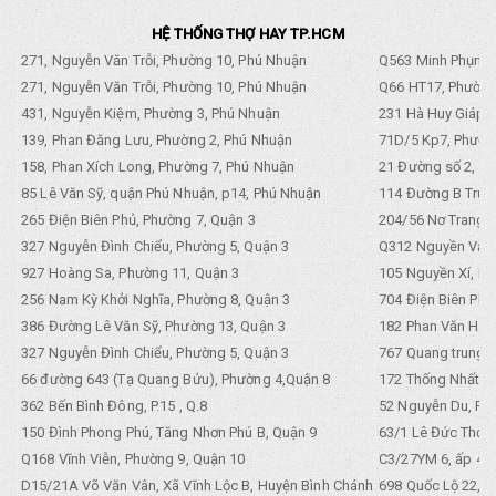
HỆ THỐNG THỢ HAY TP.HCM
271, Nguyễn Văn Trỗi, Phường 10, Phú Nhuận
Q563 Minh Phụng,
271, Nguyễn Văn Trỗi, Phường 10, Phú Nhuận
Q66 HT17, Phường
431, Nguyễn Kiệm, Phường 3, Phú Nhuận
231 Hà Huy Giáp, 
139, Phan Đăng Lưu, Phường 2, Phú Nhuận
71D/5 Kp7, Phường
158, Phan Xích Long, Phường 7, Phú Nhuận
21 Đường số 2, KP
85 Lê Văn Sỹ, quận Phú Nhuận, p14, Phú Nhuận
114 Đường B Trưng
265 Điện Biên Phủ, Phường 7, Quận 3
204/56 Nơ Trang L
327 Nguyễn Đình Chiểu, Phường 5, Quận 3
Q312 Nguyền Văn 
927 Hoàng Sa, Phường 11, Quận 3
105 Nguyền Xí, Ph
256 Nam Kỳ Khởi Nghĩa, Phường 8, Quận 3
704 Điện Biên Phũ 
386 Đường Lê Văn Sỹ, Phường 13, Quận 3
182 Phan Văn Hân,
327 Nguyễn Đình Chiểu, Phường 5, Quận 3
767 Quang trung, 
66 đường 643 (Tạ Quang Bửu), Phường 4,Quận 8
172 Thống Nhất. P
362 Bến Bình Đông, P.15 , Q.8
52 Nguyễn Du, Ph
150 Đình Phong Phú, Tăng Nhơn Phú B, Quận 9
63/1 Lê Đức Thọ, 
Q168 Vĩnh Viễn, Phường 9, Quận 10
C3/27YM 6, ấp 4, 
D15/21A Võ Văn Vân, Xã Vĩnh Lộc B, Huyện Bình Chánh
698 Quốc Lộ 22, Tổ