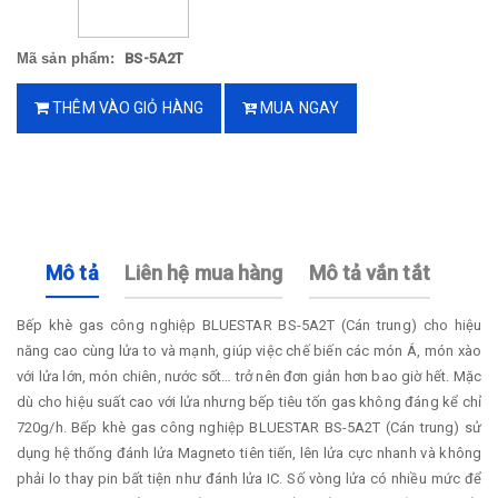
Mã sản phẩm:
BS-5A2T
THÊM VÀO GIỎ HÀNG
MUA NGAY
Mô tả
Liên hệ mua hàng
Mô tả vắn tắt
Bếp khè gas công nghiệp BLUESTAR BS-5A2T (Cán trung) cho hiệu
năng cao cùng lửa to và mạnh, giúp việc chế biến các món Á, món xào
với lửa lớn, món chiên, nước sốt… trở nên đơn giản hơn bao giờ hết. Mặc
dù cho hiệu suất cao với lửa nhưng bếp tiêu tốn gas không đáng kể chỉ
720g/h. Bếp khè gas công nghiệp BLUESTAR BS-5A2T (Cán trung) sử
dụng hệ thống đánh lửa Magneto tiên tiến, lên lửa cực nhanh và không
phải lo thay pin bất tiện như đánh lửa IC. Số vòng lửa có nhiều mức để