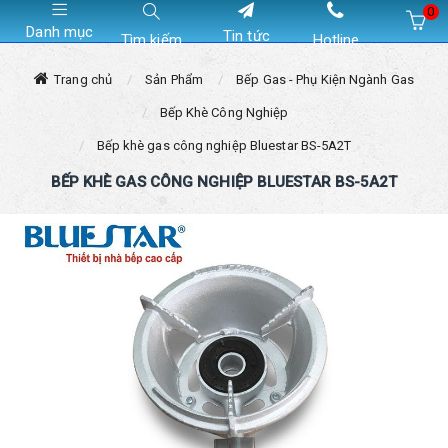
0
Danh mục
Tin tức
Tìm kiếm
Hotline
Hiện chưa có sản phẩm nào trong giỏ hàng của bạn
Trang chủ
Sản Phẩm
Bếp Gas - Phụ Kiện Ngành Gas
Bếp Khè Công Nghiệp
Bếp khè gas công nghiệp Bluestar BS-5A2T
BẾP KHÈ GAS CÔNG NGHIỆP BLUESTAR BS-5A2T