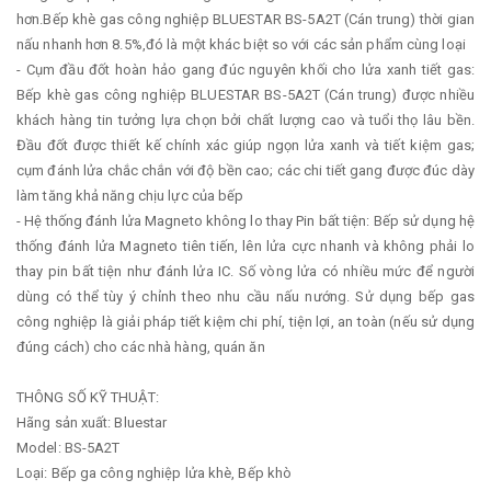
hơn.Bếp khè gas công nghiệp BLUESTAR BS-5A2T (Cán trung) thời gian
nấu nhanh hơn 8.5%,đó là một khác biệt so với các sản phẩm cùng loại
- Cụm đầu đốt hoàn hảo gang đúc nguyên khối cho lửa xanh tiết gas:
Bếp khè gas công nghiệp BLUESTAR BS-5A2T (Cán trung) được nhiều
khách hàng tin tưởng lựa chọn bởi chất lượng cao và tuổi thọ lâu bền.
Đầu đốt được thiết kế chính xác giúp ngọn lửa xanh và tiết kiệm gas;
cụm đánh lửa chắc chắn với độ bền cao; các chi tiết gang được đúc dày
làm tăng khả năng chịu lực của bếp
- Hệ thống đánh lửa Magneto không lo thay Pin bất tiện: Bếp sử dụng hệ
thống đánh lửa Magneto tiên tiến, lên lửa cực nhanh và không phải lo
thay pin bất tiện như đánh lửa IC. Số vòng lửa có nhiều mức để người
dùng có thể tùy ý chỉnh theo nhu cầu nấu nướng. Sử dụng bếp gas
công nghiệp là giải pháp tiết kiệm chi phí, tiện lợi, an toàn (nếu sử dụng
đúng cách) cho các nhà hàng, quán ăn
THÔNG SỐ KỸ THUẬT:
Hãng sản xuất: Bluestar
Model: BS-5A2T
Loại: Bếp ga công nghiệp lửa khè, Bếp khò