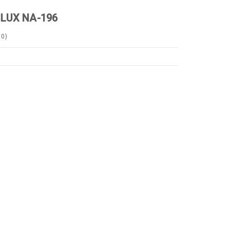
ILUX NA-196
0
)