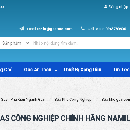
Đăng nhập
00
Email us!
hr@gastute.com
Call to us!
0943789600
ng Chủ
Gas An Toàn
Thiết Bị Xăng Dầu
Tin Tức
 Gas - Phụ Kiện Ngành Gas
Bếp Khè Công Nghiệp
Bếp khè gas cô
GAS CÔNG NGHIỆP CHÍNH HÃNG NAMIL