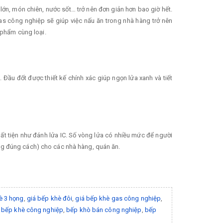
n, món chiên, nước sốt… trở nên đơn giản hơn bao giờ hết.
as công nghiệp sẽ giúp việc nấu ăn trong nhà hàng trở nên
 phẩm cùng loại.
ầu đốt được thiết kế chính xác giúp ngọn lửa xanh và tiết
t tiện như đánh lửa IC. Số vòng lửa có nhiều mức để người
dụng đúng cách) cho các nhà hàng, quán ăn.
è 3 họng
,
giá bếp khè đôi
,
giá bếp khè gas công nghiệp
,
 bếp khè công nghiệp
,
bếp khò bán công nghiệp
,
bếp