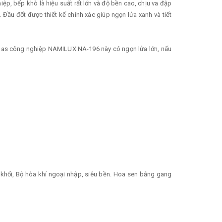
p, bếp khò là hiệu suất rất lớn và độ bền cao, chịu va đập
Đầu đốt được thiết kế chính xác giúp ngọn lửa xanh và tiết
hè gas công nghiệp NAMILUX NA-196 này có ngọn lửa lớn, nấu
 khối, Bộ hòa khí ngoại nhập, siêu bền. Hoa sen bằng gang