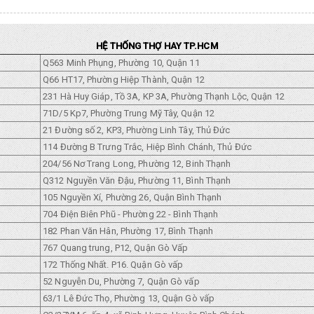
HỆ THỐNG THỢ HAY TP.HCM
Q563 Minh Phụng, Phường 10, Quận 11
Q66 HT17, Phường Hiệp Thành, Quận 12
231 Hà Huy Giáp, Tồ 3A, KP 3A, Phường Thạnh Lộc, Quận 12
71D/5 Kp7, Phường Trung Mỹ Tây, Quận 12
21 Đường số 2, KP3, Phường Linh Tây, Thủ Đức
114 Đường B Trưng Trắc, Hiệp Bình Chánh, Thủ Đức
204/56 Nơ Trang Long, Phường 12, Binh Thạnh
Q312 Nguyền Văn Đậu, Phường 11, Bình Thạnh
105 Nguyền Xí, Phường 26, Quận Bình Thạnh
704 Điện Biên Phũ - Phường 22 - Bình Thạnh
182 Phan Văn Hân, Phường 17, Bình Thạnh
767 Quang trung, P12, Quận Gò Vấp
172 Thống Nhất. P16. Quận Gò vấp
52 Nguyễn Du, Phường 7, Quận Gò vấp
63/1 Lê Đức Thọ, Phường 13, Quận Gò vấp