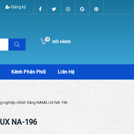
Đăng ký
0
GIỎ HÀNG
Hiện chưa có sản phẩm nào trong giỏ hàng của bạn
Kênh Phân Phối
Liên Hệ
ng nghiệp chính hãng NAMILUX NA-196
UX NA-196