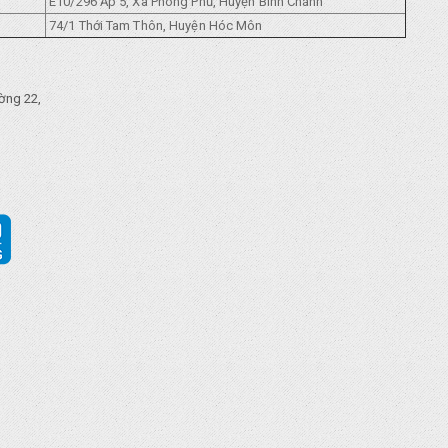
E10/296 Ẩp 5, Xã Phong Phủ, Huyện Bình Chánh
74/1 Thới Tam Thôn, Huyện Hóc Môn
ờng 22,