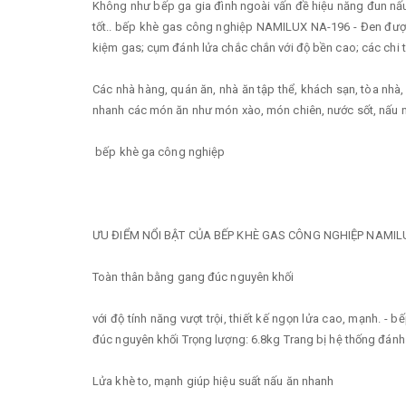
Không như bếp ga gia đình ngoài vấn đề hiệu năng đun nấu 
tốt.. bếp khè gas công nghiệp NAMILUX NA-196 - Đen được n
kiệm gas; cụm đánh lửa chắc chắn với độ bền cao; các chi 
Các nhà hàng, quán ăn, nhà ăn tập thể, khách sạn, tòa nhà
nhanh các món ăn như món xào, món chiên, nước sốt, nấu 
bếp khè ga công nghiệp
ƯU ĐIỂM NỔI BẬT CỦA BẾP KHÈ GAS CÔNG NGHIỆP NAMIL
Toàn thân bằng gang đúc nguyên khối
với độ tính năng vượt trội, thiết kế ngọn lửa cao, mạnh.
đúc nguyên khối Trọng lượng: 6.8kg Trang bị hệ thống đánh
Lửa khè to, mạnh giúp hiệu suất nấu ăn nhanh