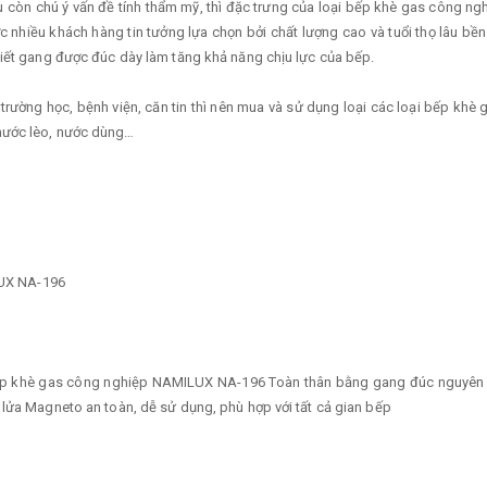
còn chú ý vấn đề tính thẩm mỹ, thì đặc trưng của loại bếp khè gas công nghiệ
hiều khách hàng tin tưởng lựa chọn bởi chất lượng cao và tuổi thọ lâu bền. 
tiết gang được đúc dày làm tăng khả năng chịu lực của bếp.
, trường học, bệnh viện, căn tin thì nên mua và sử dụng loại các loại bếp k
nước lèo, nước dùng…
UX NA-196
 - bếp khè gas công nghiệp NAMILUX NA-196 Toàn thân bằng gang đúc nguyên
 lửa Magneto an toàn, dễ sử dụng, phù hợp với tất cả gian bếp