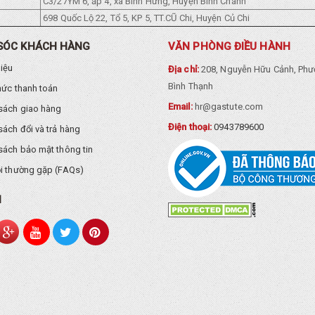
C3/27YM 6, ấp 4, xã Binh Hưng, Huyện Bình Chánh
698 Quốc Lộ 22, Tổ 5, KP 5, TT.CŨ Chi, Huyện Củ Chi
SÓC KHÁCH HÀNG
VĂN PHÒNG ĐIỀU HÀNH
hiệu
Địa chỉ:
208, Nguyễn Hữu Cảnh, Phư
Bình Thạnh
hức thanh toán
Email:
hr@gastute.com
sách giao hàng
Điện thoại:
0943789600
sách đổi và trả hàng
sách bảo mật thông tin
i thường gặp (FAQs)
I