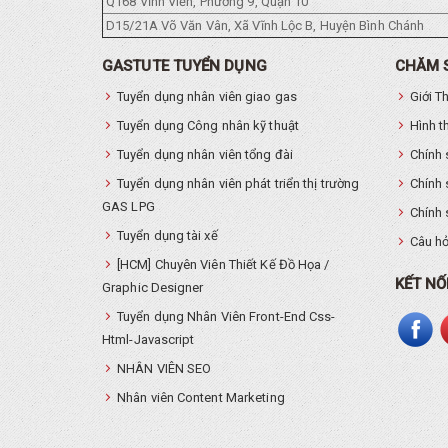
Q168 Vĩnh Viễn, Phường 9, Quận 10
D15/21A Võ Văn Vân, Xã Vĩnh Lộc B, Huyện Bình Chánh
GASTUTE TUYỂN DỤNG
CHĂM 
Tuyển dụng nhân viên giao gas
Giới T
Tuyển dụng Công nhân kỹ thuật
Hình t
Tuyển dụng nhân viên tổng đài
Chính 
Tuyển dụng nhân viên phát triển thị trường
Chính 
GAS LPG
Chính 
Tuyển dụng tài xế
Câu hỏ
[HCM] Chuyên Viên Thiết Kế Đồ Họa /
KẾT NỐ
Graphic Designer
Tuyển dụng Nhân Viên Front-End Css-
Html-Javascript
NHÂN VIÊN SEO
Nhân viên Content Marketing