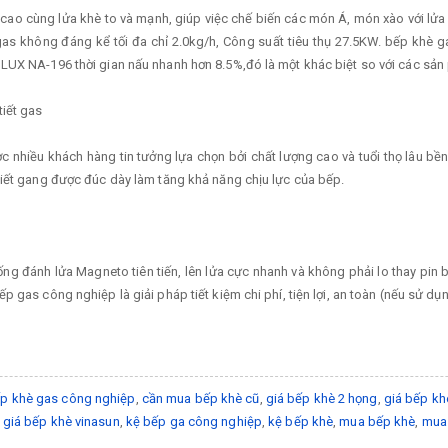
 cùng lửa khè to và mạnh, giúp việc chế biến các món Á, món xào với lửa lớ
gas không đáng kể tối đa chỉ 2.0kg/h, Công suất tiêu thụ 27.5KW. bếp khè g
LUX NA-196 thời gian nấu nhanh hơn 8.5%,đó là một khác biệt so với các sản
iết gas
ều khách hàng tin tưởng lựa chọn bởi chất lượng cao và tuổi thọ lâu bền. Đ
tiết gang được đúc dày làm tăng khả năng chịu lực của bếp.
đánh lửa Magneto tiên tiến, lên lửa cực nhanh và không phải lo thay pin bấ
p gas công nghiệp là giải pháp tiết kiệm chi phí, tiện lợi, an toàn (nếu sử 
p khè gas công nghiệp
,
cần mua bếp khè cũ
,
giá bếp khè 2 họng
,
giá bếp kh
,
giá bếp khè vinasun
,
kệ bếp ga công nghiệp
,
kệ bếp khè
,
mua bếp khè
,
mua