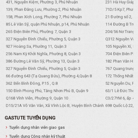
431, Nguyễn Kiệm, Phường 3, Phú Nhuận
231 Hà Huy Giáp, 
139, Phan Đăng Lưu, Phường 2, Phú Nhuận
71D/5 Kp7, Phường
158, Phan Xích Long, Phường 7, Phú Nhuận
21 Đường số 2, KP
85 Lê Văn Sỹ, quận Phú Nhuận, p14, Phú Nhuận
114 Đường B Trưng
265 Điện Biên Phủ, Phường 7, Quận 3
204/56 Nơ Trang L
327 Nguyễn Đình Chiểu, Phường 5, Quận 3
Q312 Nguyền Văn 
927 Hoàng Sa, Phường 11, Quận 3
105 Nguyền Xí, Ph
256 Nam Kỳ Khởi Nghĩa, Phường 8, Quận 3
704 Điện Biên Phũ 
386 Đường Lê Văn Sỹ, Phường 13, Quận 3
182 Phan Văn Hân,
327 Nguyễn Đình Chiểu, Phường 5, Quận 3
767 Quang trung, 
66 đường 643 (Tạ Quang Bửu), Phường 4,Quận 8
172 Thống Nhất. P
362 Bến Bình Đông, P.15 , Q.8
52 Nguyễn Du, Ph
150 Đình Phong Phú, Tăng Nhơn Phú B, Quận 9
63/1 Lê Đức Thọ, 
Q168 Vĩnh Viễn, Phường 9, Quận 10
C3/27YM 6, ấp 4, 
D15/21A Võ Văn Vân, Xã Vĩnh Lộc B, Huyện Bình Chánh
698 Quốc Lộ 22, Tổ
GASTUTE TUYỂN DỤNG
Tuyển dụng nhân viên giao gas
Tuyển dụng Công nhân kỹ thuật