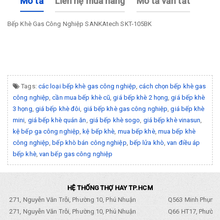
Mô tả
Liên hệ mua hàng
Mô tả vắn tắt
Bếp Khè Gas Công Nghiệp SANKAtech SKT-105BK
Tags:
các loại bếp khè gas công nghiệp
,
cách chọn bếp khè gas
công nghiệp
,
cần mua bếp khè cũ
,
giá bếp khè 2 họng
,
giá bếp khè
3 họng
,
giá bếp khè đôi
,
giá bếp khè gas công nghiệp
,
giá bếp khè
mini
,
giá bếp khè quán ăn
,
giá bếp khè sogo
,
giá bếp khè vinasun
,
kệ bếp ga công nghiệp
,
kệ bếp khè
,
mua bếp khè
,
mua bếp khè
công nghiệp
,
bếp khò bán công nghiệp
,
bếp lửa khò
,
van điều áp
bếp khè
,
van bếp gas công nghiệp
HỆ THỐNG THỢ HAY TP.HCM
271, Nguyễn Văn Trỗi, Phường 10, Phú Nhuận
Q563 Minh Phụng,
271, Nguyễn Văn Trỗi, Phường 10, Phú Nhuận
Q66 HT17, Phường