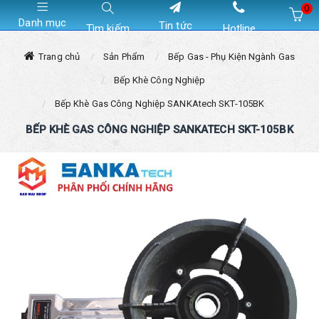
0
Danh mục
Tin tức
Tìm kiếm
Hotline
Hiện chưa có sản phẩm nào trong giỏ hàng của bạn
Trang chủ
Sản Phẩm
Bếp Gas - Phụ Kiện Ngành Gas
Bếp Khè Công Nghiệp
Bếp Khè Gas Công Nghiệp SANKAtech SKT-105BK
BẾP KHÈ GAS CÔNG NGHIỆP SANKATECH SKT-105BK