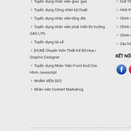
Tuyển dụng nhân viên giao gas
Giới T
Tuyển dụng Công nhân kỹ thuật
Hình t
Tuyển dụng nhân viên tổng đài
Chính 
Tuyển dụng nhân viên phát triển thị trường
Chính 
GAS LPG
Chính 
Tuyển dụng tài xế
Câu hỏ
[HCM] Chuyên Viên Thiết Kế Đồ Họa /
KẾT NỐ
Graphic Designer
Tuyển dụng Nhân Viên Front-End Css-
Html-Javascript
NHÂN VIÊN SEO
Nhân viên Content Marketing