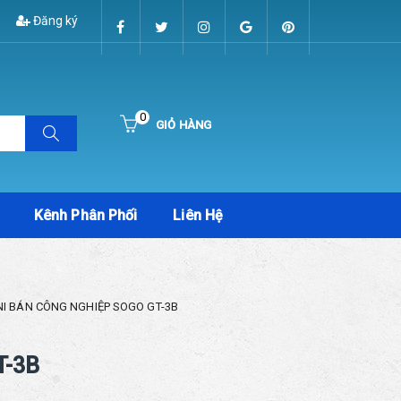
Đăng ký
0
GIỎ HÀNG
Hiện chưa có sản phẩm nào trong giỏ hàng của bạn
Kênh Phân Phối
Liên Hệ
NI BÁN CÔNG NGHIỆP SOGO GT-3B
T-3B