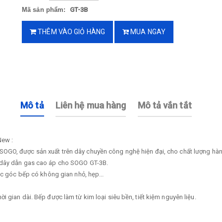
Mã sản phẩm:
GT-3B
THÊM VÀO GIỎ HÀNG
MUA NGAY
Mô tả
Liên hệ mua hàng
Mô tả vắn tắt
New :
OGO, được sản xuất trên dây chuyền công nghệ hiện đại, cho chất lượng hà
 dẫn gas cao áp cho SOGO GT-3B.
ác góc bếp có không gian nhỏ, hẹp...
 gian dài. Bếp được làm từ kim loại siêu bền, tiết kiệm nguyên liệu.