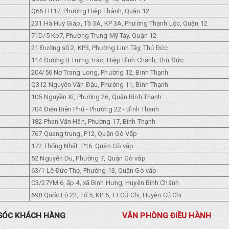
Q66 HT17, Phường Hiệp Thành, Quận 12
231 Hà Huy Giáp, Tồ 3A, KP 3A, Phường Thạnh Lộc, Quận 12
71D/5 Kp7, Phường Trung Mỹ Tây, Quận 12
21 Đường số 2, KP3, Phường Linh Tây, Thủ Đức
114 Đường B Trưng Trắc, Hiệp Bình Chánh, Thủ Đức
204/56 Nơ Trang Long, Phường 12, Binh Thạnh
Q312 Nguyền Văn Đậu, Phường 11, Bình Thạnh
105 Nguyền Xí, Phường 26, Quận Bình Thạnh
704 Điện Biên Phũ - Phường 22 - Bình Thạnh
182 Phan Văn Hân, Phường 17, Bình Thạnh
767 Quang trung, P12, Quận Gò Vấp
172 Thống Nhất. P16. Quận Gò vấp
52 Nguyễn Du, Phường 7, Quận Gò vấp
63/1 Lê Đức Thọ, Phường 13, Quận Gò vấp
C3/27YM 6, ấp 4, xã Binh Hưng, Huyện Bình Chánh
698 Quốc Lộ 22, Tổ 5, KP 5, TT.CŨ Chi, Huyện Củ Chi
SÓC KHÁCH HÀNG
VĂN PHÒNG ĐIỀU HÀNH