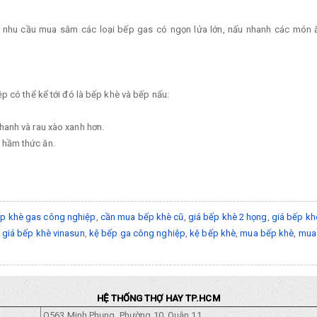
thì nhu cầu mua sắm các loại bếp gas có ngọn lửa lớn, nấu nhanh các món 
p có thể kể tới đó là bếp khè và bếp nấu:
hanh và rau xào xanh hơn.
 hầm thức ăn.
p khè gas công nghiệp
,
cần mua bếp khè cũ
,
giá bếp khè 2 họng
,
giá bếp kh
,
giá bếp khè vinasun
,
kệ bếp ga công nghiệp
,
kệ bếp khè
,
mua bếp khè
,
mua
HỆ THỐNG THỢ HAY TP.HCM
Q563 Minh Phụng, Phường 10, Quận 11