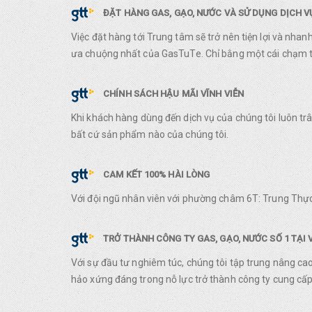
ĐẶT HÀNG GAS, GẠO, NƯỚC VÀ SỬ DỤNG DỊCH 
Việc đặt hàng tới Trung tâm sẽ trở nên tiện lợi và nha
ưa chuộng nhất của GasTuTe. Chỉ bằng một cái chạm ta
CHÍNH SÁCH HẬU MÃI VĨNH VIỄN
Khi khách hàng dùng đến dịch vụ của chúng tôi luôn t
bất cứ sản phẩm nào của chúng tôi.
CAM KẾT 100% HÀI LÒNG
Với đội ngũ nhân viên với phường châm 6T: Trung Thực
TRỞ THÀNH CÔNG TY GAS, GẠO, NƯỚC SỐ 1 TẠI 
Với sự đầu tư nghiêm túc, chúng tôi tập trung nâng ca
hảo xứng đáng trong nỗ lực trở thành công ty cung cấp 