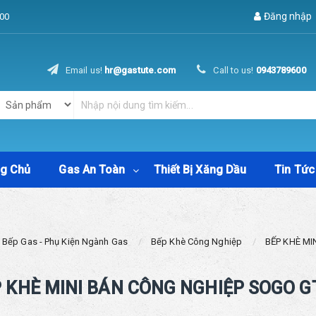
Đăng nhập
00
Email us!
hr@gastute.com
Call to us!
0943789600
ng Chủ
Gas An Toàn
Thiết Bị Xăng Dầu
Tin Tức
Bếp Gas - Phụ Kiện Ngành Gas
Bếp Khè Công Nghiệp
BẾP KHÈ MI
 KHÈ MINI BÁN CÔNG NGHIỆP SOGO G