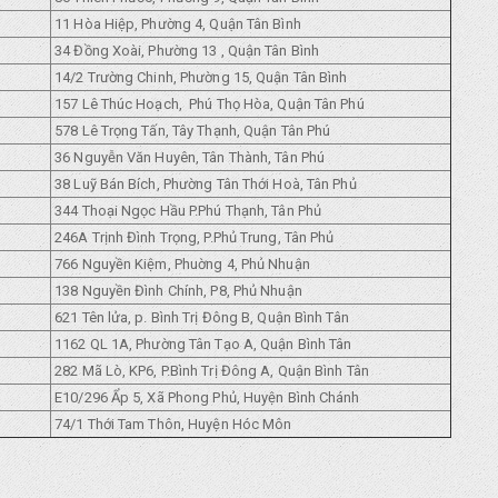
11 Hòa Hiệp, Phường 4, Quận Tân Bình
34 Đồng Xoài, Phường 13 , Quận Tân Bình
14/2 Trường Chinh, Phường 15, Quận Tân Bình
157 Lê Thúc Hoạch, Phú Thọ Hòa, Quận Tân Phú
578 Lê Trọng Tấn, Tây Thạnh, Quận Tân Phú
36 Nguyễn Văn Huyên, Tân Thành, Tân Phú
38 Luỹ Bán Bích, Phường Tân Thới Hoà, Tân Phủ
344 Thoại Ngọc Hầu P.Phú Thạnh, Tân Phủ
246A Trịnh Đình Trọng, P.Phủ Trung, Tân Phủ
766 Nguyền Kiệm, Phuờng 4, Phủ Nhuận
138 Nguyền Đình Chính, P8, Phủ Nhuận
621 Tên lửa, p. Bình Trị Đông B, Quận Bình Tân
1162 QL 1A, Phường Tân Tạo A, Quận Bình Tân
282 Mã Lò, KP6, P.Bình Trị Đông A, Quận Bình Tân
E10/296 Ẩp 5, Xã Phong Phủ, Huyện Bình Chánh
74/1 Thới Tam Thôn, Huyện Hóc Môn