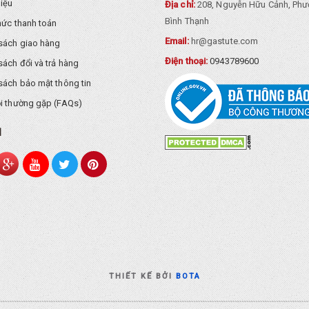
hiệu
Địa chỉ:
208, Nguyễn Hữu Cảnh, Phư
Bình Thạnh
hức thanh toán
Email:
hr@gastute.com
sách giao hàng
Điện thoại:
0943789600
sách đổi và trả hàng
sách bảo mật thông tin
i thường gặp (FAQs)
I
THIẾT KẾ BỞI
BOTA