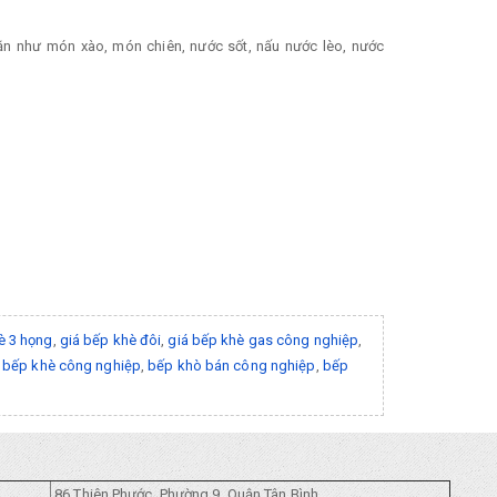
ăn như món xào, món chiên, nước sốt, nấu nước lèo, nước
è 3 họng
,
giá bếp khè đôi
,
giá bếp khè gas công nghiệp
,
 bếp khè công nghiệp
,
bếp khò bán công nghiệp
,
bếp
86 Thiên Phước, Phường 9, Quận Tân Bình