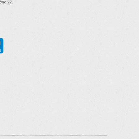
ờng 22,