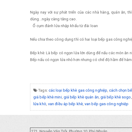
Ngày nay với sự phát triển của các nhà hàng, quán ăn, 
dùng...ngày càng tăng cao.
Ổ cụm đánh lửa nhập khẩu từ đài loan
Nếu chia theo công dụng thì có hai loại bếp gas công nghiệ
Bếp khè: Là bếp có ngọn lửa lớn dùng để nấu các món ăn n
Bếp nấu có ngọn lửa nhỏ hơn nhưng có chế độ hầm để hâm
Tags:
các loại bếp khè gas công nghiệp
,
cách chọn bế
giá bếp khè mini
,
giá bếp khè quán ăn
,
giá bếp khè sogo
lửa khò
,
van điều áp bếp khè
,
van bếp gas công nghiệp
271, Nguyễn Văn Trỗi, Phường 10, Phú Nhuận