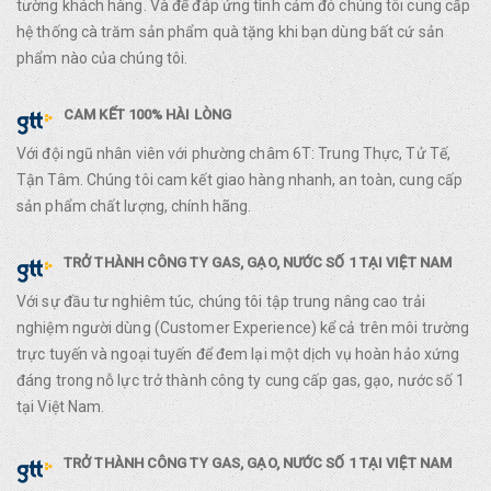
tường khách hàng. Và để đáp ứng tình cảm đó chúng tôi cung cấp
hệ thống cà trăm sản phẩm quà tặng khi bạn dùng bất cứ sản
phẩm nào của chúng tôi.
CAM KẾT 100% HÀI LÒNG
Với đội ngũ nhân viên với phường châm 6T: Trung Thực, Tử Tế,
Tận Tâm. Chúng tôi cam kết giao hàng nhanh, an toàn, cung cấp
sản phẩm chất lượng, chính hãng.
TRỞ THÀNH CÔNG TY GAS, GẠO, NƯỚC SỐ 1 TẠI VIỆT NAM
Với sự đầu tư nghiêm túc, chúng tôi tập trung nâng cao trải
nghiệm người dùng (Customer Experience) kể cả trên môi trường
trực tuyến và ngoại tuyến để đem lại một dịch vụ hoàn hảo xứng
đáng trong nỗ lực trở thành công ty cung cấp gas, gạo, nước số 1
tại Việt Nam.
TRỞ THÀNH CÔNG TY GAS, GẠO, NƯỚC SỐ 1 TẠI VIỆT NAM