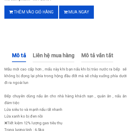
THÊM VÀO GIỎ HÀNG
MUA NGAY
Mô tả
Liên hệ mua hàng
Mô tả vắn tắt
Mẫu mới cao cấp hơn , mẩu này khi bạn nấu khi bị trào nước ra bếp sẽ
không bị đọng lại phía trong hộng đầu đốt mà sẽ chảy xuống phía dưới
đi ra ngoài lun
Bếp chuyên dùng nấu ăn cho nhà hàng khách sạn , quán ăn , nấu ăn
đám tiệc
Lửa siêu to và mạnh nấu rất nhanh
Lửa xanh ko bị đen nồi
❌Tiết kiệm 12% lượng gas tiêu thụ
Trọng lượng tịnh : 6,5kg