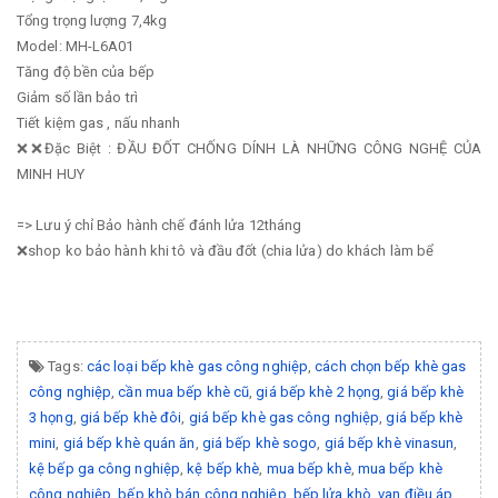
Tổng trọng lượng 7,4kg
Model: MH-L6A01
Tăng độ bền của bếp
Giảm số lần bảo trì
Tiết kiệm gas , nấu nhanh
❌❌Đặc Biệt : ĐẦU ĐỐT CHỐNG DÍNH LÀ NHỮNG CÔNG NGHỆ CỦA
MINH HUY
=> Lưu ý chỉ Bảo hành chế đánh lửa 12tháng
❌shop ko bảo hành khi tô và đầu đốt (chia lửa) do khách làm bể
Tags:
các loại bếp khè gas công nghiệp
,
cách chọn bếp khè gas
công nghiệp
,
cần mua bếp khè cũ
,
giá bếp khè 2 họng
,
giá bếp khè
3 họng
,
giá bếp khè đôi
,
giá bếp khè gas công nghiệp
,
giá bếp khè
mini
,
giá bếp khè quán ăn
,
giá bếp khè sogo
,
giá bếp khè vinasun
,
kệ bếp ga công nghiệp
,
kệ bếp khè
,
mua bếp khè
,
mua bếp khè
công nghiệp
,
bếp khò bán công nghiệp
,
bếp lửa khò
,
van điều áp