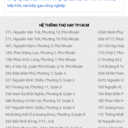
bếp khè
,
van bếp gas công nghiệp
HỆ THỐNG THỢ HAY TP.HCM
271, Nguyễn Văn Trỗi, Phường 10, Phú Nhuận
Q563 Minh Phụng,
271, Nguyễn Văn Trỗi, Phường 10, Phú Nhuận
Q66 HT17, Phường
431, Nguyễn Kiệm, Phường 3, Phú Nhuận
231 Hà Huy Giáp, 
139, Phan Đăng Lưu, Phường 2, Phú Nhuận
71D/5 Kp7, Phường
158, Phan Xích Long, Phường 7, Phú Nhuận
21 Đường số 2, KP
85 Lê Văn Sỹ, quận Phú Nhuận, p14, Phú Nhuận
114 Đường B Trưng
265 Điện Biên Phủ, Phường 7, Quận 3
204/56 Nơ Trang L
327 Nguyễn Đình Chiểu, Phường 5, Quận 3
Q312 Nguyền Văn 
927 Hoàng Sa, Phường 11, Quận 3
105 Nguyền Xí, Ph
256 Nam Kỳ Khởi Nghĩa, Phường 8, Quận 3
704 Điện Biên Phũ 
386 Đường Lê Văn Sỹ, Phường 13, Quận 3
182 Phan Văn Hân,
327 Nguyễn Đình Chiểu, Phường 5, Quận 3
767 Quang trung, 
66 đường 643 (Tạ Quang Bửu), Phường 4,Quận 8
172 Thống Nhất. P
362 Bến Bình Đông, P.15 , Q.8
52 Nguyễn Du, Ph