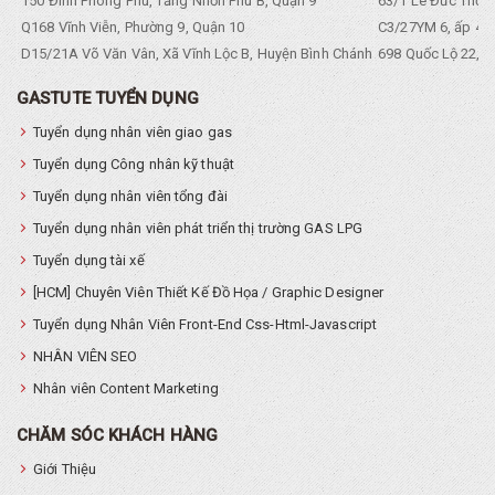
150 Đình Phong Phú, Tăng Nhơn Phú B, Quận 9
63/1 Lê Đức Thọ, 
Q168 Vĩnh Viễn, Phường 9, Quận 10
C3/27YM 6, ấp 4, 
D15/21A Võ Văn Vân, Xã Vĩnh Lộc B, Huyện Bình Chánh
698 Quốc Lộ 22, Tổ
GASTUTE TUYỂN DỤNG
Tuyển dụng nhân viên giao gas
Tuyển dụng Công nhân kỹ thuật
Tuyển dụng nhân viên tổng đài
Tuyển dụng nhân viên phát triển thị trường GAS LPG
Tuyển dụng tài xế
[HCM] Chuyên Viên Thiết Kế Đồ Họa / Graphic Designer
Tuyển dụng Nhân Viên Front-End Css-Html-Javascript
NHÂN VIÊN SEO
Nhân viên Content Marketing
CHĂM SÓC KHÁCH HÀNG
Giới Thiệu