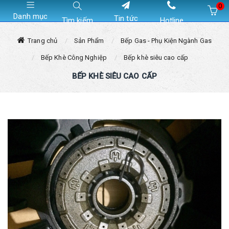
0
Danh mục
Tin tức
Tìm kiếm
Hotline
Hiện chưa có sản phẩm nào trong giỏ hàng của bạn
Trang chủ
Sản Phẩm
Bếp Gas - Phụ Kiện Ngành Gas
Bếp Khè Công Nghiệp
Bếp khè siêu cao cấp
BẾP KHÈ SIÊU CAO CẤP