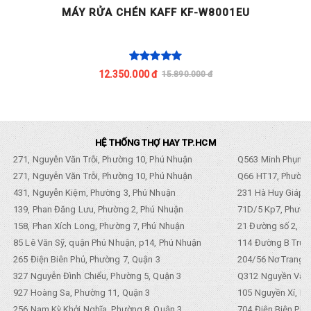
MÁY RỬA CHÉN KAFF KF-W8001EU
12.350.000 đ
15.890.000 đ
HỆ THỐNG THỢ HAY TP.HCM
271, Nguyễn Văn Trỗi, Phường 10, Phú Nhuận
Q563 Minh Phụng,
271, Nguyễn Văn Trỗi, Phường 10, Phú Nhuận
Q66 HT17, Phường
431, Nguyễn Kiệm, Phường 3, Phú Nhuận
231 Hà Huy Giáp, 
139, Phan Đăng Lưu, Phường 2, Phú Nhuận
71D/5 Kp7, Phường
158, Phan Xích Long, Phường 7, Phú Nhuận
21 Đường số 2, KP
85 Lê Văn Sỹ, quận Phú Nhuận, p14, Phú Nhuận
114 Đường B Trưng
265 Điện Biên Phủ, Phường 7, Quận 3
204/56 Nơ Trang L
327 Nguyễn Đình Chiểu, Phường 5, Quận 3
Q312 Nguyền Văn 
927 Hoàng Sa, Phường 11, Quận 3
105 Nguyền Xí, Ph
256 Nam Kỳ Khởi Nghĩa, Phường 8, Quận 3
704 Điện Biên Phũ 