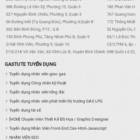
386 Đường Lê Văn Sỹ, Phường 13, Quận 3
182 Phan Văn Hân,
327 Nguyễn Đình Chiểu, Phường 5, Quận 3
767 Quang trung, 
66 đường 643 (Tạ Quang Bửu), Phường 4,Quận 8
172 Thống Nhất. P
362 Bến Bình Đông, P.15 , Q.8
52 Nguyễn Du, Ph
150 Đình Phong Phú, Tăng Nhơn Phú B, Quận 9
63/1 Lê Đức Thọ, 
Q168 Vĩnh Viễn, Phường 9, Quận 10
C3/27YM 6, ấp 4, 
D15/21A Võ Văn Vân, Xã Vĩnh Lộc B, Huyện Bình Chánh
698 Quốc Lộ 22, Tổ
GASTUTE TUYỂN DỤNG
Tuyển dụng nhân viên giao gas
Tuyển dụng Công nhân kỹ thuật
Tuyển dụng nhân viên tổng đài
Tuyển dụng nhân viên phát triển thị trường GAS LPG
Tuyển dụng tài xế
[HCM] Chuyên Viên Thiết Kế Đồ Họa / Graphic Designer
Tuyển dụng Nhân Viên Front-End Css-Html-Javascript
NHÂN VIÊN SEO