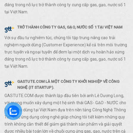
đáng trong nỗ lực trở thành công ty cung cấp gas, gạo, nước số 1
tại Việt Nam.
TRỞ THÀNH CÔNG TY GAS, GẠO, NƯỚC SỐ 1 TẠI VIỆT NAM
Với sự đầu tư nghiêm túc, chúng tôi tập trung nâng cao trải
nghiệm người dùng (Customer Experience) kể cả trên môi trường
trực tuyến và ngoại tuyến để đem lại một dịch vụ hoàn hảo xứng
đáng trong nỗ lực trở thành công ty cung cấp gas, gạo, nước số 1
tại Việt Nam.
GASTUTE.COM LÀ MỘT CÔNG TY KHỞI NGHIỆP VỀ CÔNG
NGHỆ (IT STARTUP).
GASTUTE.COM được thành lập đầu tiên bởi anh Lê Dương Long,
với mong muốn xây dựng một hệ sinh thái GAS- GẠO - NƯỚC cho
hàng tiêu dùng tại Việt Nam đựa trên nền tảng Công Nghệ Thông
Tin. Việc ứng dụng công nghệ giúp chúng tôi tiết kiệm những quy
trình không cần thiết để giảm giá thành sản phẩm và giải quyết
được nhiều bài toán lớn về chuỗi cung ứng gas, gạo, nước trên cả