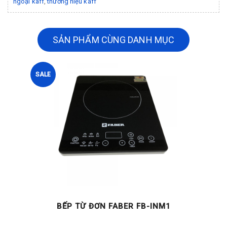
ngoại kaff
,
thương hiệu kaff
SẢN PHẨM CÙNG DANH MỤC
SALE
BẾP TỪ ĐƠN FABER FB-INM1