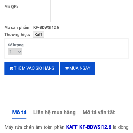
Mã QR:
Mã sản phẩm:
KF-BDWSI12.6
Thương hiệu:
Kaff
Số lượng
THÊM VÀO GIỎ HÀNG
MUA NGAY
Mô tả
Liên hệ mua hàng
Mô tả vắn tắt
Máy rửa chén âm toàn phần
KAFF KF-BDWSI12.6
là dòng