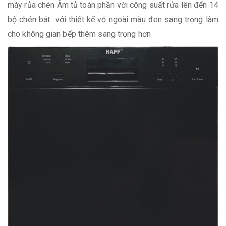
máy rủa chén Âm tủ toàn phần với công suất rửa lên đến 14
bộ chén bát với thiết kế vỏ ngoài màu đen sang trọng làm
cho không gian bếp thêm sang trọng hơn