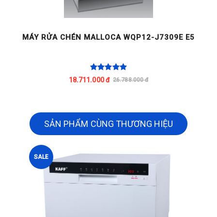
MÁY RỬA CHÉN MALLOCA WQP12-J7309E E5
M
18.711.000 đ
26.788.000 đ
SẢN PHẨM CÙNG THƯƠNG HIỆU
SALE