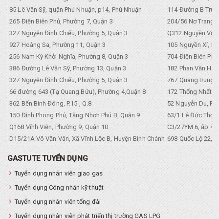
85 Lê Văn Sỹ, quận Phú Nhuận, p14, Phú Nhuận
114 Đường B Trưng
265 Điện Biên Phủ, Phường 7, Quận 3
204/56 Nơ Trang L
327 Nguyễn Đình Chiểu, Phường 5, Quận 3
Q312 Nguyền Văn 
927 Hoàng Sa, Phường 11, Quận 3
105 Nguyền Xí, Ph
256 Nam Kỳ Khởi Nghĩa, Phường 8, Quận 3
704 Điện Biên Phũ 
386 Đường Lê Văn Sỹ, Phường 13, Quận 3
182 Phan Văn Hân,
327 Nguyễn Đình Chiểu, Phường 5, Quận 3
767 Quang trung, 
66 đường 643 (Tạ Quang Bửu), Phường 4,Quận 8
172 Thống Nhất. P
362 Bến Bình Đông, P.15 , Q.8
52 Nguyễn Du, Ph
150 Đình Phong Phú, Tăng Nhơn Phú B, Quận 9
63/1 Lê Đức Thọ, 
Q168 Vĩnh Viễn, Phường 9, Quận 10
C3/27YM 6, ấp 4, 
D15/21A Võ Văn Vân, Xã Vĩnh Lộc B, Huyện Bình Chánh
698 Quốc Lộ 22, Tổ
GASTUTE TUYỂN DỤNG
Tuyển dụng nhân viên giao gas
Tuyển dụng Công nhân kỹ thuật
Tuyển dụng nhân viên tổng đài
Tuyển dụng nhân viên phát triển thị trường GAS LPG