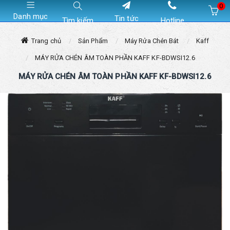
0
Danh mục
Tin tức
Tìm kiếm
Hotline
Hiện chưa có sản phẩm nào trong giỏ hàng của bạn
Trang chủ
Sản Phẩm
Máy Rửa Chén Bát
Kaff
MÁY RỬA CHÉN ÂM TOÀN PHẦN KAFF KF-BDWSI12.6
MÁY RỬA CHÉN ÂM TOÀN PHẦN KAFF KF-BDWSI12.6