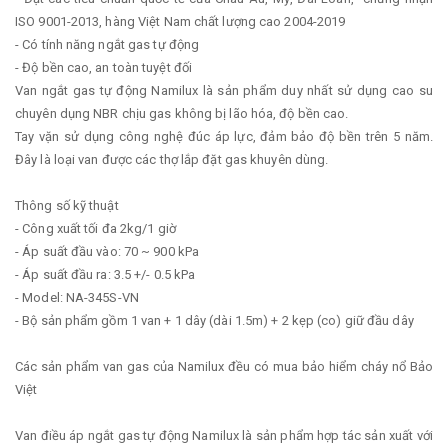
ISO 9001-2013, hàng Việt Nam chất lượng cao 2004-2019
- Có tính năng ngắt gas tự động
- Độ bền cao, an toàn tuyệt đối
Van ngắt gas tự động Namilux là sản phẩm duy nhất sử dụng cao su
chuyên dụng NBR chịu gas không bị lão hóa, độ bền cao.
Tay vặn sử dụng công nghệ đúc áp lực, đảm bảo độ bền trên 5 năm.
Đây là loại van được các thợ lắp đặt gas khuyên dùng.
Thông số kỹ thuật
- Công xuất tối đa 2kg/1 giờ
- Áp suất đầu vào: 70 ~ 900 kPa
- Áp suất đầu ra: 3.5 +/- 0.5 kPa
- Model: NA-345S-VN
- Bộ sản phẩm gồm 1 van + 1 dây (dài 1.5m) + 2 kẹp (co) giữ đầu dây
Các sản phẩm van gas của Namilux đều có mua bảo hiểm cháy nổ Bảo
Việt
Van điều áp ngắt gas tự động Namilux là sản phẩm hợp tác sản xuất với