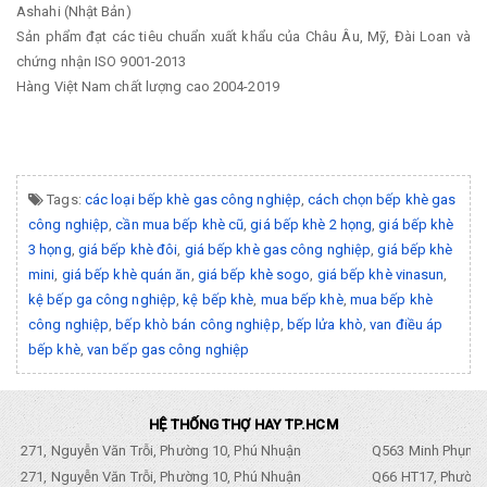
Ashahi (Nhật Bản)
Sản phẩm đạt các tiêu chuẩn xuất khẩu của Châu Âu, Mỹ, Đài Loan và
chứng nhận ISO 9001-2013
Hàng Việt Nam chất lượng cao 2004-2019
Tags:
các loại bếp khè gas công nghiệp
,
cách chọn bếp khè gas
công nghiệp
,
cần mua bếp khè cũ
,
giá bếp khè 2 họng
,
giá bếp khè
3 họng
,
giá bếp khè đôi
,
giá bếp khè gas công nghiệp
,
giá bếp khè
mini
,
giá bếp khè quán ăn
,
giá bếp khè sogo
,
giá bếp khè vinasun
,
kệ bếp ga công nghiệp
,
kệ bếp khè
,
mua bếp khè
,
mua bếp khè
công nghiệp
,
bếp khò bán công nghiệp
,
bếp lửa khò
,
van điều áp
bếp khè
,
van bếp gas công nghiệp
HỆ THỐNG THỢ HAY TP.HCM
271, Nguyễn Văn Trỗi, Phường 10, Phú Nhuận
Q563 Minh Phụng,
271, Nguyễn Văn Trỗi, Phường 10, Phú Nhuận
Q66 HT17, Phường