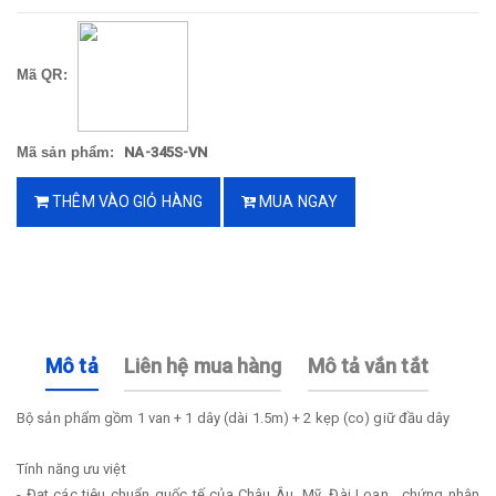
Mã QR:
Mã sản phẩm:
NA-345S-VN
THÊM VÀO GIỎ HÀNG
MUA NGAY
Mô tả
Liên hệ mua hàng
Mô tả vắn tắt
Bộ sản phẩm gồm 1 van + 1 dây (dài 1.5m) + 2 kẹp (co) giữ đầu dây
Tính năng ưu việt
- Đạt các tiêu chuẩn quốc tế của Châu Âu, Mỹ, Đài Loan, chứng nhận