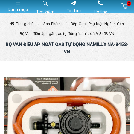
0
Danh mục
Tin tức
Tìm kiếm
Hotline
Hiện chưa có sản phẩm nào trong giỏ hàng của bạn
Trang chủ
Sản Phẩm
Bếp Gas - Phụ Kiện Ngành Gas
Bộ Van điều áp ngắt gas tự động Namilux NA-345S-VN
BỘ VAN ĐIỀU ÁP NGẮT GAS TỰ ĐỘNG NAMILUX NA-345S-
VN