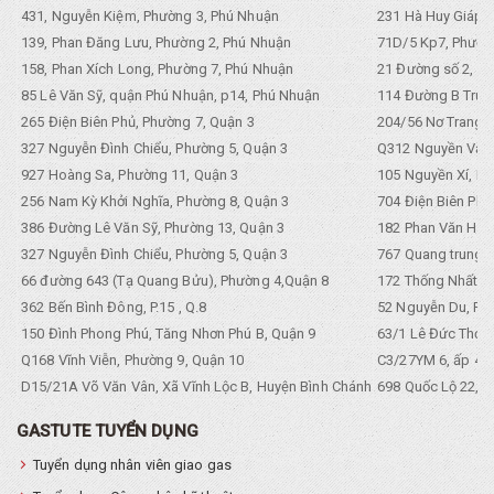
431, Nguyễn Kiệm, Phường 3, Phú Nhuận
231 Hà Huy Giáp, 
139, Phan Đăng Lưu, Phường 2, Phú Nhuận
71D/5 Kp7, Phường
158, Phan Xích Long, Phường 7, Phú Nhuận
21 Đường số 2, KP
85 Lê Văn Sỹ, quận Phú Nhuận, p14, Phú Nhuận
114 Đường B Trưng
265 Điện Biên Phủ, Phường 7, Quận 3
204/56 Nơ Trang L
327 Nguyễn Đình Chiểu, Phường 5, Quận 3
Q312 Nguyền Văn 
927 Hoàng Sa, Phường 11, Quận 3
105 Nguyền Xí, Ph
256 Nam Kỳ Khởi Nghĩa, Phường 8, Quận 3
704 Điện Biên Phũ 
386 Đường Lê Văn Sỹ, Phường 13, Quận 3
182 Phan Văn Hân,
327 Nguyễn Đình Chiểu, Phường 5, Quận 3
767 Quang trung, 
66 đường 643 (Tạ Quang Bửu), Phường 4,Quận 8
172 Thống Nhất. P
362 Bến Bình Đông, P.15 , Q.8
52 Nguyễn Du, Ph
150 Đình Phong Phú, Tăng Nhơn Phú B, Quận 9
63/1 Lê Đức Thọ, 
Q168 Vĩnh Viễn, Phường 9, Quận 10
C3/27YM 6, ấp 4, 
D15/21A Võ Văn Vân, Xã Vĩnh Lộc B, Huyện Bình Chánh
698 Quốc Lộ 22, Tổ
GASTUTE TUYỂN DỤNG
Tuyển dụng nhân viên giao gas