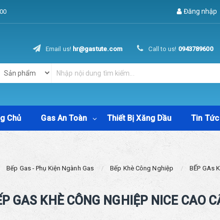
Đăng nhập
00
Email us!
hr@gastute.com
Call to us!
0943789600
ng Chủ
Gas An Toàn
Thiết Bị Xăng Dầu
Tin Tức
Bếp Gas - Phụ Kiện Ngành Gas
Bếp Khè Công Nghiệp
BẾP GAs 
ẾP GAS KHÈ CÔNG NGHIỆP NICE CAO C