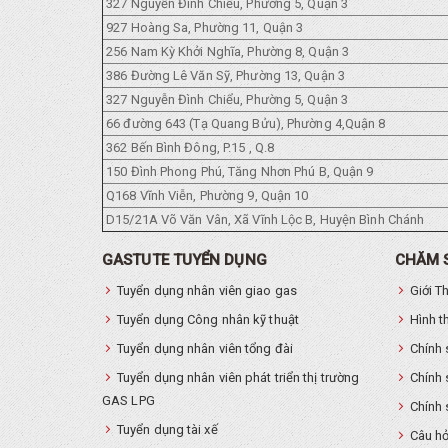
327 Nguyễn Đình Chiểu, Phường 5, Quận 3
927 Hoàng Sa, Phường 11, Quận 3
256 Nam Kỳ Khởi Nghĩa, Phường 8, Quận 3
386 Đường Lê Văn Sỹ, Phường 13, Quận 3
327 Nguyễn Đình Chiểu, Phường 5, Quận 3
66 đường 643 (Tạ Quang Bửu), Phường 4,Quận 8
362 Bến Bình Đông, P.15 , Q.8
150 Đình Phong Phú, Tăng Nhơn Phú B, Quận 9
Q168 Vĩnh Viễn, Phường 9, Quận 10
D15/21A Võ Văn Vân, Xã Vĩnh Lộc B, Huyện Bình Chánh
GASTUTE TUYỂN DỤNG
CHĂM 
Tuyển dụng nhân viên giao gas
Giới T
Tuyển dụng Công nhân kỹ thuật
Hình t
Tuyển dụng nhân viên tổng đài
Chính 
Tuyển dụng nhân viên phát triển thị trường
Chính 
GAS LPG
Chính 
Tuyển dụng tài xế
Câu hỏ