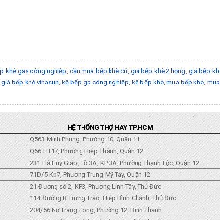
p khè gas công nghiệp
,
cần mua bếp khè cũ
,
giá bếp khè 2 họng
,
giá bếp kh
,
giá bếp khè vinasun
,
kệ bếp ga công nghiệp
,
kệ bếp khè
,
mua bếp khè
,
mua
HỆ THỐNG THỢ HAY TP.HCM
Q563 Minh Phụng, Phường 10, Quận 11
Q66 HT17, Phường Hiệp Thành, Quận 12
231 Hà Huy Giáp, Tồ 3A, KP 3A, Phường Thạnh Lộc, Quận 12
71D/5 Kp7, Phường Trung Mỹ Tây, Quận 12
21 Đường số 2, KP3, Phường Linh Tây, Thủ Đức
114 Đường B Trưng Trắc, Hiệp Bình Chánh, Thủ Đức
204/56 Nơ Trang Long, Phường 12, Binh Thạnh