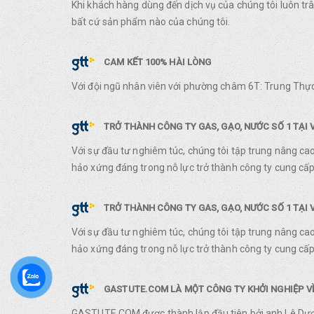
Khi khách hàng dùng đến dịch vụ của chúng tôi luôn t
bất cứ sản phẩm nào của chúng tôi.
CAM KẾT 100% HÀI LÒNG
Với đội ngũ nhân viên với phường châm 6T: Trung Thực
TRỞ THÀNH CÔNG TY GAS, GẠO, NƯỚC SỐ 1 TẠI 
Với sự đầu tư nghiêm túc, chúng tôi tập trung nâng ca
hảo xứng đáng trong nỗ lực trở thành công ty cung cấp 
TRỞ THÀNH CÔNG TY GAS, GẠO, NƯỚC SỐ 1 TẠI 
Với sự đầu tư nghiêm túc, chúng tôi tập trung nâng ca
hảo xứng đáng trong nỗ lực trở thành công ty cung cấp 
GASTUTE.COM LÀ MỘT CÔNG TY KHỞI NGHIỆP VỀ
GASTUTE.COM được thành lập đầu tiên bởi anh Lê Dươn