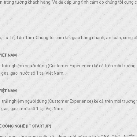
rân trọng tường khách hàng. Và để đáp ứng tình cảm đó chúng tôi cung
, Tử Tế, Tận Tâm. Chúng tôi cam kết giao hàng nhanh, an toàn, cung c
VIỆT NAM
o trải nghiệm người dùng (Customer Experience) kể cả trên môi trường 
gas, gạo, nước số 1 tại Việt Nam.
VIỆT NAM
o trải nghiệm người dùng (Customer Experience) kể cả trên môi trường 
gas, gạo, nước số 1 tại Việt Nam.
 CÔNG NGHỆ (IT STARTUP).
g Long, với mong muốn xây dựng một hệ sinh thái GAS- GẠO - NƯỚC ch