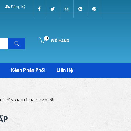
Đăng ký
0
GIỎ HÀNG
Hiện chưa có sản phẩm nào trong giỏ hàng của bạn
Kênh Phân Phối
Liên Hệ
KHÈ CÔNG NGHIỆP NICE CAO CẤP
ẤP