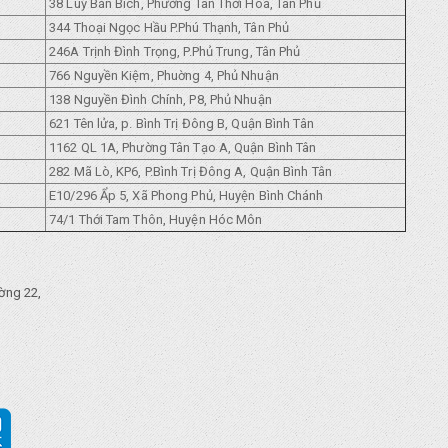
38 Luỹ Bán Bích, Phường Tân Thới Hoà, Tân Phủ
344 Thoại Ngọc Hầu P.Phú Thạnh, Tân Phủ
246A Trịnh Đình Trọng, P.Phủ Trung, Tân Phủ
766 Nguyền Kiệm, Phuờng 4, Phủ Nhuận
138 Nguyền Đình Chính, P8, Phủ Nhuận
621 Tên lửa, p. Bình Trị Đông B, Quận Bình Tân
1162 QL 1A, Phường Tân Tạo A, Quận Bình Tân
282 Mã Lò, KP6, P.Bình Trị Đông A, Quận Bình Tân
E10/296 Ẩp 5, Xã Phong Phủ, Huyện Bình Chánh
74/1 Thới Tam Thôn, Huyện Hóc Môn
ờng 22,