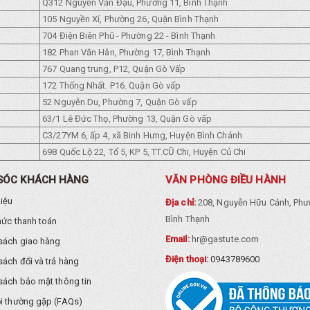
Q312 Nguyền Văn Đậu, Phường 11, Bình Thạnh
105 Nguyền Xí, Phường 26, Quận Bình Thạnh
704 Điện Biên Phũ - Phường 22 - Bình Thạnh
182 Phan Văn Hân, Phường 17, Bình Thạnh
767 Quang trung, P12, Quận Gò Vấp
172 Thống Nhất. P16. Quận Gò vấp
52 Nguyễn Du, Phường 7, Quận Gò vấp
63/1 Lê Đức Thọ, Phường 13, Quận Gò vấp
C3/27YM 6, ấp 4, xã Binh Hưng, Huyện Bình Chánh
698 Quốc Lộ 22, Tổ 5, KP 5, TT.CŨ Chi, Huyện Củ Chi
SÓC KHÁCH HÀNG
VĂN PHÒNG ĐIỀU HÀNH
hiệu
Địa chỉ:
208, Nguyễn Hữu Cảnh, Phư
Bình Thạnh
hức thanh toán
Email:
hr@gastute.com
sách giao hàng
Điện thoại:
0943789600
sách đổi và trả hàng
sách bảo mật thông tin
i thường gặp (FAQs)