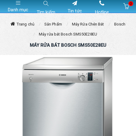
0
Danh mục
Tin tức
Tìm kiếm
Hotline
Hiện chưa có sản phẩm nào trong giỏ hàng của bạn
Trang chủ
Sản Phẩm
Máy Rửa Chén Bát
Bosch
Máy rửa bát Bosch SMS50E28EU
MÁY RỬA BÁT BOSCH SMS50E28EU