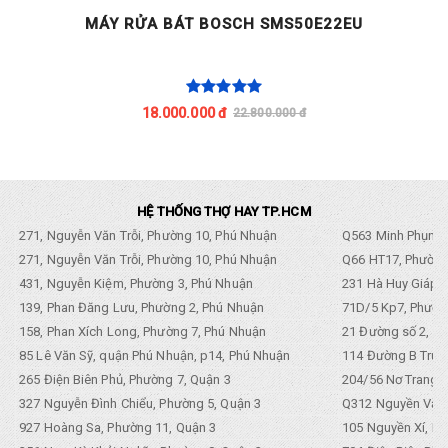
MÁY RỬA BÁT BOSCH SMS50E22EU
18.000.000 đ
22.800.000 đ
HỆ THỐNG THỢ HAY TP.HCM
271, Nguyễn Văn Trỗi, Phường 10, Phú Nhuận
Q563 Minh Phụng,
271, Nguyễn Văn Trỗi, Phường 10, Phú Nhuận
Q66 HT17, Phường
431, Nguyễn Kiệm, Phường 3, Phú Nhuận
231 Hà Huy Giáp, 
139, Phan Đăng Lưu, Phường 2, Phú Nhuận
71D/5 Kp7, Phường
158, Phan Xích Long, Phường 7, Phú Nhuận
21 Đường số 2, KP
85 Lê Văn Sỹ, quận Phú Nhuận, p14, Phú Nhuận
114 Đường B Trưng
265 Điện Biên Phủ, Phường 7, Quận 3
204/56 Nơ Trang L
327 Nguyễn Đình Chiểu, Phường 5, Quận 3
Q312 Nguyền Văn 
927 Hoàng Sa, Phường 11, Quận 3
105 Nguyền Xí, Ph