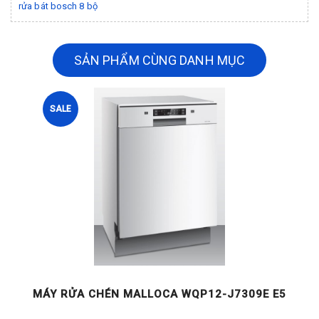
rửa bát bosch 8 bộ
SẢN PHẨM CÙNG DANH MỤC
SALE
MÁY RỬA CHÉN MALLOCA WQP12-J7309E E5
M