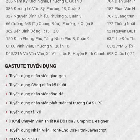
256 Nam Kỳ Khởi Nghĩa, Phường 8, Quận 3
704 Điện Biên Phũ 
386 Đường Lê Văn Sỹ, Phường 13, Quận 3
182 Phan Văn Hân,
327 Nguyễn Đình Chiểu, Phường 5, Quận 3
767 Quang trung, 
66 đường 643 (Tạ Quang Bửu), Phường 4,Quận 8
172 Thống Nhất. P
362 Bến Bình Đông, P.15 , Q.8
52 Nguyễn Du, Ph
150 Đình Phong Phú, Tăng Nhơn Phú B, Quận 9
63/1 Lê Đức Thọ, 
Q168 Vĩnh Viễn, Phường 9, Quận 10
C3/27YM 6, ấp 4, 
D15/21A Võ Văn Vân, Xã Vĩnh Lộc B, Huyện Bình Chánh
698 Quốc Lộ 22, Tổ
GASTUTE TUYỂN DỤNG
Tuyển dụng nhân viên giao gas
Tuyển dụng Công nhân kỹ thuật
Tuyển dụng nhân viên tổng đài
Tuyển dụng nhân viên phát triển thị trường GAS LPG
Tuyển dụng tài xế
[HCM] Chuyên Viên Thiết Kế Đồ Họa / Graphic Designer
Tuyển dụng Nhân Viên Front-End Css-Html-Javascript
NHÂN VIÊN SEO