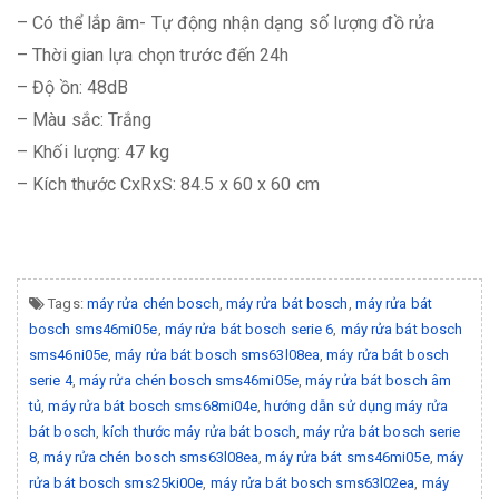
– Có thể lắp âm- Tự động nhận dạng số lượng đồ rửa
– Thời gian lựa chọn trước đến 24h
– Độ ồn: 48dB
– Màu sắc: Trắng
– Khối lượng: 47 kg
– Kích thước CxRxS: 84.5 x 60 x 60 cm
Tags:
máy rửa chén bosch
,
máy rửa bát bosch
,
máy rửa bát
bosch sms46mi05e
,
máy rửa bát bosch serie 6
,
máy rửa bát bosch
sms46ni05e
,
máy rửa bát bosch sms63l08ea
,
máy rửa bát bosch
serie 4
,
máy rửa chén bosch sms46mi05e
,
máy rửa bát bosch âm
tủ
,
máy rửa bát bosch sms68mi04e
,
hướng dẫn sử dụng máy rửa
bát bosch
,
kích thước máy rửa bát bosch
,
máy rửa bát bosch serie
8
,
máy rửa chén bosch sms63l08ea
,
máy rửa bát sms46mi05e
,
máy
rửa bát bosch sms25ki00e
,
máy rửa bát bosch sms63l02ea
,
máy