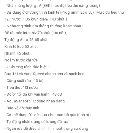
- Nhãn năng lượng : A (EEK mức độ tiêu thụ năng lương)
- Sử dụng ở chương trình kinh tế (Programm Eco 50) : Mức đô tiêu thụ :
12 l Nước, 1.05 kWh điện/ 140 phút )
- 5 chương trình rửa thông thường khác nhau :
Đồ rất bẩn Intensiv 70 phút (rửa nồi),
Tự động Auto 45-65 phút
Kinh tế Eco 50 phút
Nhanh 45 phút,
Ngâm trước khi rửa
- 2 Chương trình đặc biệt :
Rửa 1/1 và VarioSpeed nhanh hơn và sạch hơn
- Công suất rửa : 13 bộ
- Tiêu thụ : 10l nước
- Độ ồn tối đa khi vận hành : 48 dB
- AquaSensor : Tự động nhận dạng
- Bảo vệ đồ thủy tinh
- Có thể dùng 01 viên rủa cho toàn bộ qúa trình rửa
- Tự động nhận dạng số lượng đồ rửa
- Ngăn rửa dễ điều chỉnh linh hoạt trong sử dụng