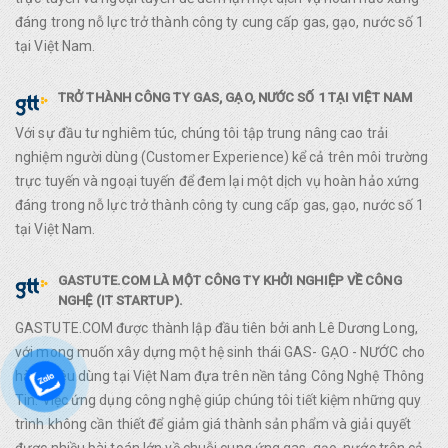
đáng trong nỗ lực trở thành công ty cung cấp gas, gạo, nước số 1
tại Việt Nam.
TRỞ THÀNH CÔNG TY GAS, GẠO, NƯỚC SỐ 1 TẠI VIỆT NAM
Với sự đầu tư nghiêm túc, chúng tôi tập trung nâng cao trải
nghiệm người dùng (Customer Experience) kể cả trên môi trường
trực tuyến và ngoại tuyến để đem lại một dịch vụ hoàn hảo xứng
đáng trong nỗ lực trở thành công ty cung cấp gas, gạo, nước số 1
tại Việt Nam.
GASTUTE.COM LÀ MỘT CÔNG TY KHỞI NGHIỆP VỀ CÔNG
NGHỆ (IT STARTUP).
GASTUTE.COM được thành lập đầu tiên bởi anh Lê Dương Long,
với mong muốn xây dựng một hệ sinh thái GAS- GẠO - NƯỚC cho
hàng tiêu dùng tại Việt Nam đựa trên nền tảng Công Nghệ Thông
Tin. Việc ứng dụng công nghệ giúp chúng tôi tiết kiệm những quy
trình không cần thiết để giảm giá thành sản phẩm và giải quyết