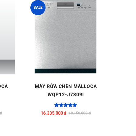
SALE
SALE
OCA
MÁY RỬA CHÉN MALLOCA
MÁY R
WQP12-J7309I
ELEX
16.335.000 đ
18
đ
18.150.000 đ