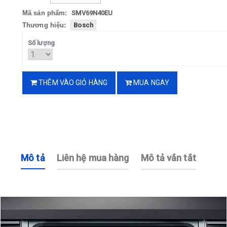
Mã sản phẩm:
SMV69N40EU
Thương hiệu:
Bosch
Số lượng
THÊM VÀO GIỎ HÀNG
MUA NGAY
Mô tả
Liên hệ mua hàng
Mô tả vắn tắt