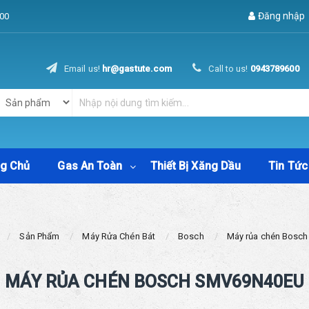
Đăng nhập
00
Email us!
hr@gastute.com
Call to us!
0943789600
ng Chủ
Gas An Toàn
Thiết Bị Xăng Dầu
Tin Tức
Sản Phẩm
Máy Rửa Chén Bát
Bosch
Máy rủa chén Bosc
MÁY RỦA CHÉN BOSCH SMV69N40EU