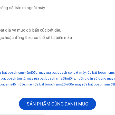
hòng sẽ tràn ra ngoài máy
bát đĩa và mức độ bẩn của bát đĩa.
ạc hoặc đồng thau có thể sẽ bị biến màu.
a bát bosch sms46mi05e
,
máy rửa bát bosch serie 6
,
máy rửa bát bosch sms
 bát bosch âm tủ
,
máy rửa bát bosch sms68mi04e
,
hướng dẫn sử dụng máy 
 bát sms46mi05e
,
máy rửa bát bosch sms25ki00e
,
máy rửa bát bosch sms63
SẢN PHẨM CÙNG DANH MỤC