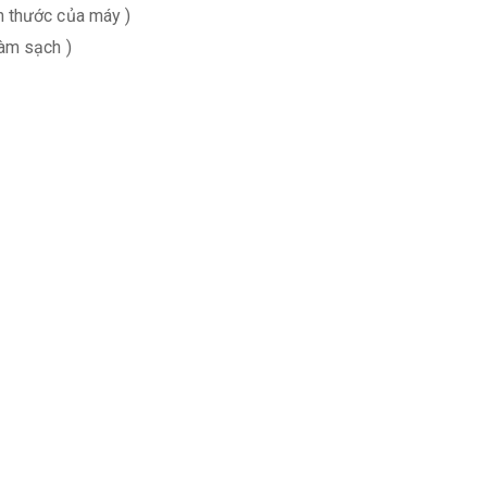
n thước của máy )
làm sạch )