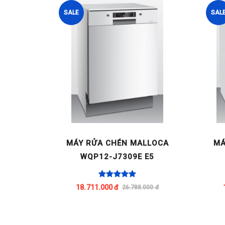
SALE
SAL
ÂM TOÀN
MÁY RỬA CHÉN MALLOCA
MÁ
P12-
WQP12-J7309E E5
18.711.000 đ
00 đ
26.788.000 đ