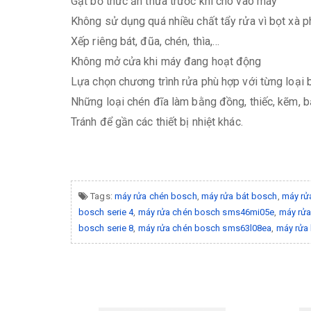
Gạt bỏ thức ăn thừa trước khi cho vào máy
Không sử dụng quá nhiều chất tẩy rửa vì bọt xà p
Xếp riêng bát, đũa, chén, thìa,…
Không mở cửa khi máy đang hoạt động
Lựa chọn chương trình rửa phù hợp với từng loại 
Những loại chén đĩa làm bằng đồng, thiếc, kẽm, b
Tránh để gần các thiết bị nhiệt khác.
Tags:
máy rửa chén bosch
,
máy rửa bát bosch
,
máy rử
bosch serie 4
,
máy rửa chén bosch sms46mi05e
,
máy rửa
bosch serie 8
,
máy rửa chén bosch sms63l08ea
,
máy rửa