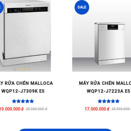
E
SALE
Y RỬA CHÉN MALLOCA
MÁY RỬA CHÉN MALL
WQP12-J7309K E5
WQP12-J7223A E5
19.000.000 đ
17.000.000 đ
25.000.000 đ
23.900.000 