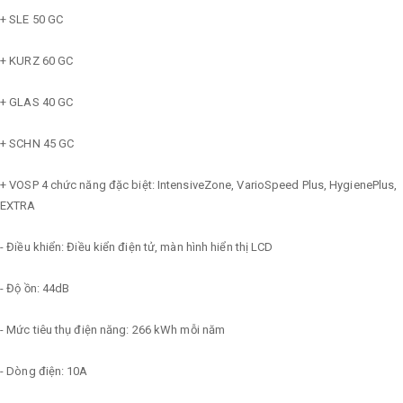
+ SLE 50 GC
+ KURZ 60 GC
+ GLAS 40 GC
+ SCHN 45 GC
+ VOSP 4 chức năng đặc biệt: IntensiveZone, VarioSpeed ​​Plus, HygienePlus,
EXTRA
- Điều khiển: Điều kiển điện tử, màn hình hiển thị LCD
- Độ ồn: 44dB
- Mức tiêu thụ điện năng: 266 kWh mỗi năm
- Dòng điện: 10A