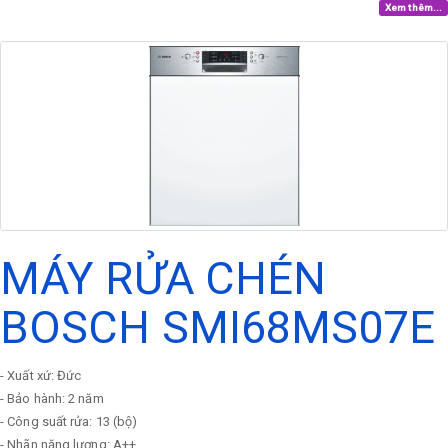
Xem thêm...
MÁY RỬA CHÉN
BOSCH SMI68MS07E
- Xuất xứ: Đức
- Bảo hành: 2 năm
- Công suất rửa: 13 (bộ)
- Nhãn năng lượng: A++