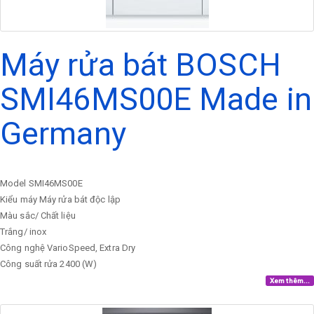
Máy rửa bát BOSCH
SMI46MS00E Made in
Germany
Model
SMI46MS00E
Kiểu máy
Máy rửa bát độc lập
Màu sắc/ Chất liệu
Trắng/ inox
Công nghệ
VarioSpeed, Extra Dry
Công suất rửa
2400 (W)
Xem thêm...