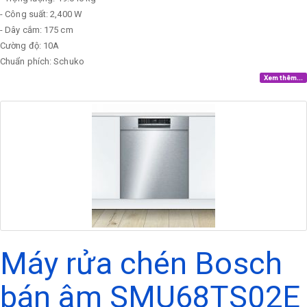
- Công suất: 2,400 W
- Dây cắm: 175 cm
Cường độ: 10A
Chuẩn phích: Schuko
Xem thêm...
Máy rửa chén Bosch
bán âm SMU68TS02E