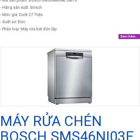
- Mã sản phẩm: Bosch SMS68MI04E Seri 6
- Hãng sản xuất: Bosch
- Mức giá: Dưới 27 Triệu
- Xuất xứ: Đức
- Phân loại: Máy rửa bát độc lập
Xem thêm...
MÁY RỬA CHÉN
BOSCH SMS46NI03E