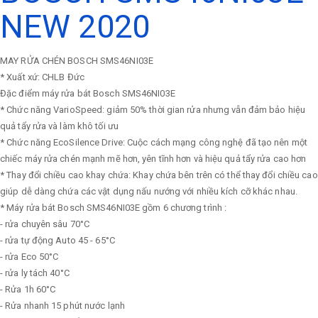
NEW 2020
MAY RỬA CHÉN BOSCH SMS46NI03E
* Xuất xứ: CHLB Đức
Đặc điểm máy rửa bát Bosch SMS46NI03E
* Chức năng VarioSpeed: giảm 50% thời gian rửa nhưng vẫn đảm bảo hiệu
quả tẩy rửa và làm khô tối ưu
* Chức năng EcoSilence Drive: Cuộc cách mạng công nghệ đã tạo nên một
chiếc máy rửa chén mạnh mẽ hơn, yên tĩnh hơn và hiệu quả tẩy rửa cao hơn
* Thay đổi chiều cao khay chứa: Khay chứa bên trên có thể thay đổi chiều cao
giúp dễ dàng chứa các vật dụng nấu nướng với nhiều kích cỡ khác nhau.
* Máy rửa bát Bosch SMS46NI03E gồm 6 chương trình :
- rửa chuyên sâu 70°C
- rửa tự động Auto 45 - 65°C
- rửa Eco 50°C
- rửa ly tách 40°C
- Rửa 1h 60°C
- Rửa nhanh 15 phút nước lạnh