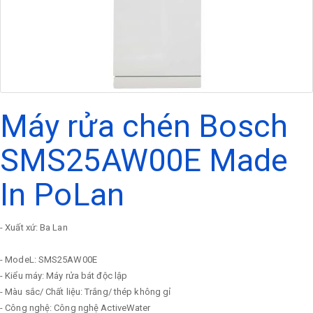
Máy rửa chén Bosch
SMS25AW00E Made
In PoLan
- Xuất xứ: Ba Lan
- ModeL: SMS25AW00E
- Kiểu máy: Máy rửa bát độc lập
- Màu sắc/ Chất liệu: Trắng/ thép không gỉ
- Công nghệ: Công nghệ ActiveWater