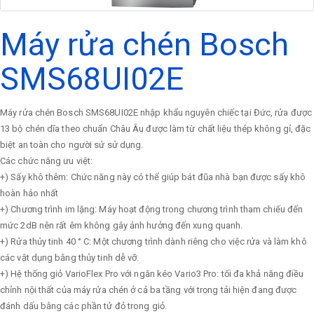
Máy rửa chén Bosch
SMS68UI02E
Máy rửa chén Bosch SMS68UI02E nhập khẩu nguyên chiếc tại Đức, rửa được
13 bộ chén dĩa theo chuẩn Châu Âu được làm từ chất liệu thép không gỉ, đặc
biệt an toàn cho người sử sử dụng.
Các chức năng ưu việt:
+) Sấy khô thêm: Chức năng này có thể giúp bát đũa nhà bạn được sấy khô
hoàn hảo nhất
+) Chương trình im lặng: Máy hoạt động trong chương trình tham chiếu đến
mức 2dB nên rất êm không gây ảnh hưởng đến xung quanh.
+) Rửa thủy tinh 40 ° C: Một chương trình dành riêng cho việc rửa và làm khô
các vật dụng bằng thủy tinh dễ vỡ.
+) Hệ thống giỏ VarioFlex Pro với ngăn kéo Vario3 Pro: tối đa khả năng điều
chỉnh nội thất của máy rửa chén ở cả ba tầng với trọng tải hiện đang được
đánh dấu bằng các phần tử đỏ trong giỏ.