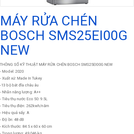
MÁY RỬA CHÉN
BOSCH SMS25EI00G
NEW
THÔNG SỐ KỸ THUẬT MÁY RỬA CHÉN BOSCH SMS25EI00G NEW
- Model: 2020
- Xuất xứ: Made In Tukey
-13 bộ bát đĩa châu âu
- Nhãn năng lượng: A++
- Tiêu thụ nước Eco 50: 9.5L
- Tiêu thụ điện: 262kwh/năm
- Hiệu quả sấy: A
- Độ ồn: 48 dB
- Kích thước: 84.5 x 60 x 60 cm
- Trọng lượng: 49.046 kg