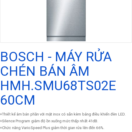
BOSCH - MÁY RỬA
CHÉN BÁN ÂM
HMH.SMU68TS02E
60CM
+Thiết kế âm bán phần với mặt inox có sẵn kèm bảng điều khiển đèn LED.
+Silence Program giảm độ ồn xuống mức thấp nhất 41dB.
+Chức năng VarioSpeed Plus giảm thời gian rửa lên đến 66%.