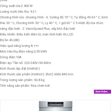
Drive
Công suất rửa:2.400 W
Lượng nước tiêu thụ: 9,5 l
Chương trình rửa: chương trình - 6: Cường độ 70 ° C, Tự động 45-65 ° C, Sinh
thái 50 ° C, Chương trình 50 ° C, Ly 40 ° C, 1 giờ 65 ° C 5 nhiệt độ rửa chức
năng đặc biệt - 2: VarioSpeed ​​Plus, sấy khô đặc biệt
Điều khiển: Điều kiển điện tử, màn hình hiển thị LCD
Độ ồn:46 (dB)
Hiệu quả năng lượng A +++
Mức tiêu thụ điện năng:0,93 kWh
Dòng điện:10A
Điện áp/ Tần số: 220-240V/50-60Hz
Kích thước lắp đặt (HxWxD)
Kích thước sản phẩm (HxWxD): (RxC) 600x 845 mm
Trọng lượng sản phẩm: 50,8 kg
Tính năng sản phẩm: Rửa chén bát
Xem thêm...