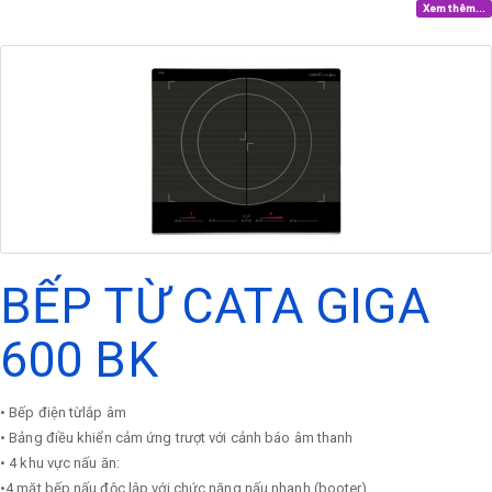
Xem thêm...
BẾP TỪ CATA GIGA
600 BK
• Bếp điện từlắp âm
• Bảng điều khiển cảm ứng trượt với cảnh báo âm thanh
• 4 khu vực nấu ăn:
•4 mặt bếp nấu độc lập với chức năng nấu nhanh (booter)