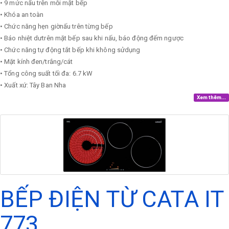
• 9 mức nấu trên mỗi mặt bếp
• Khóa an toàn
• Chức năng hẹn giờnấu trên từng bếp
• Báo nhiệt dưtrên mặt bếp sau khi nấu, báo động đếm ngược
• Chức năng tự động tắt bếp khi không sửdụng
• Mặt kính đen/trắng/cát
• Tổng công suất tối đa: 6.7 kW
• Xuất xứ: Tây Ban Nha
Xem thêm...
BẾP ĐIỆN TỪ CATA IT
773