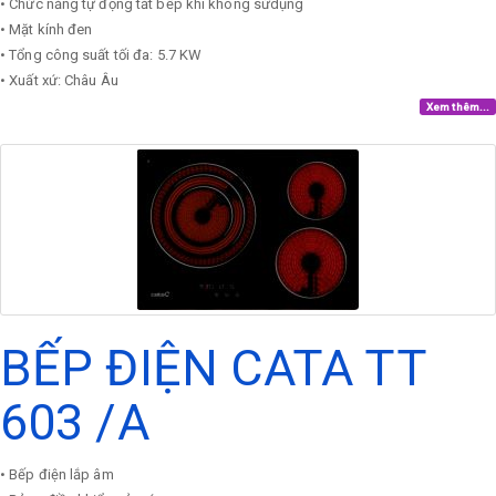
• Chức năng tự động tắt bếp khi không sửdụng
• Mặt kính đen
• Tổng công suất tối đa: 5.7 KW
• Xuất xứ: Châu Âu
Xem thêm...
BẾP ĐIỆN CATA TT
603 /A
• Bếp điện lắp âm