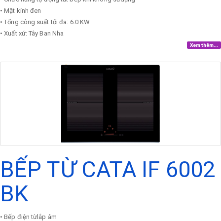
• Mặt kính đen
• Tổng công suất tối đa: 6.0 KW
• Xuất xứ: Tây Ban Nha
Xem thêm...
BẾP TỪ CATA IF 6002
BK
• Bếp điện từlắp âm