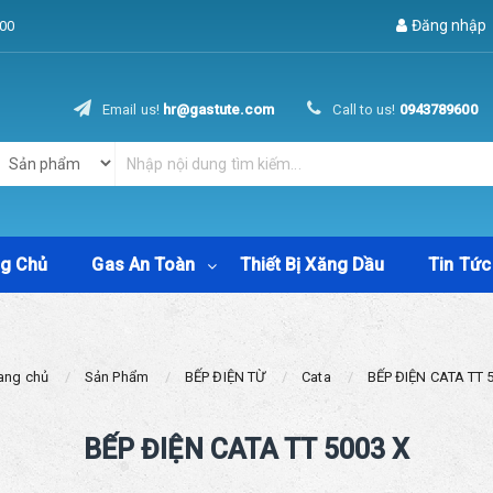
Đăng nhập
00
Email us!
hr@gastute.com
Call to us!
0943789600
ng Chủ
Gas An Toàn
Thiết Bị Xăng Dầu
Tin Tức
ang chủ
Sản Phẩm
BẾP ĐIỆN TỪ
Cata
BẾP ĐIỆN CATA TT 
BẾP ĐIỆN CATA TT 5003 X