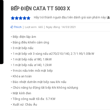
BẾP ĐIỆN CATA TT 5003 X
Hãy trở thành người đầu tiên đánh giá sản phẩm này
(
Thích
Lượt xem: 665
Ngày đăng: 14/03/2021
• Bếp điện lắp âm
• Bảng điều khiển cảm ứng
• 3 mặt bếp nấu:
• 1 mặt bếp với 3 vùng nấu ø270/210/140, 2.7/1.95/1.05kW
• 1 mặt bếp nấu ø180, 1.8kW
• 1 mặt bếp nấu ø140, 1.2kW
• 9 mức nấu trên mỗi mặt bếp
• Khóa an toàn
• Báo nhiệt dưtrên mặt bếp sau khi nấu
• Chức năng tự động tắt bếp khi không sửdụng
• Mặt kính đen
• Tổng công suất tối đa: 5.7 KW
• Xuất xứ: Châu Âu