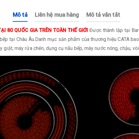
Mô tả
Liên hệ mua hàng
Mô tả vắn tắt
TẠI 80 QUỐC GIA TRÊN TOÀN THẾ GIỚI
Được thành lập tại Ba
 bị bếp tại Châu Âu.Danh mục sản phẩm của thương hiệu CATA bao
máy giặt, máy rửa chén, dụng cụ nấu bếp, máy nước nóng, chậu, vòi