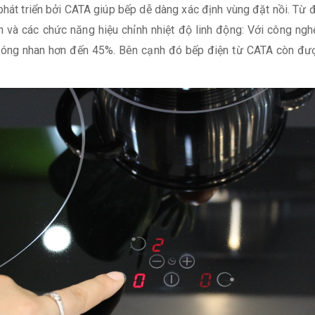
hát triển bởi CATA giúp bếp dễ dàng xác định vùng đặt nồi. Từ đ
h và các chức năng hiệu chỉnh nhiệt độ linh động: Với công ng
 nóng nhan hơn đến 45%. Bên cạnh đó bếp điện từ CATA còn đượ